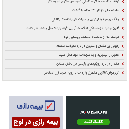
فرناندو آلونسو با لامبورگینی 6 میلیون دلاری در موناکو
صاعقه جان بازیکن ۲۴ ساله را گرفت
جنگ روسیه با اوکراین و میراث شوم اقتصاد رفاقتی
قانون جدید بازنشستگی اعلام شد/ این افراد باید 5 سال بیشتر کار کنند
شرکت متا از «Muse Code» رونمایی کرد
رایزنی بن سلمان و مکرون درباره تحولات منطقه
حقایق را بپذیرید و به تعهدات خود عمل کنید
هشدار درباره رویکردهای پلیسی در بخش مسکن
گروههای کالایی مشمول واردات با رویه جدید ارز اشخاص