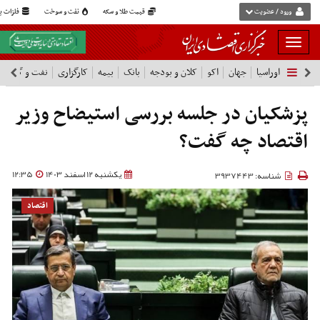
ورود / عضویت
قیمت طلا و سکه
نفت و سوخت
فلزات پا
بار
و
اوراسیا
جهان
اکو
کلان و بودجه
بانک
بیمه
کارگزاری
نفت و گاز
پ
بسته
نمودن
فهرست
پزشکیان در جلسه بررسی استیضاح وزیر
اقتصاد چه گفت؟
یکشنبه 12 اسفند 1403
12:35
شناسه: 3937443
اقتصاد