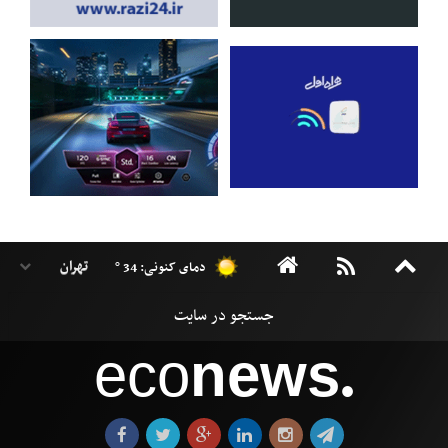
دمای کنونی: 34 °
eco
news
●