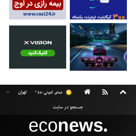
دمای کنونی: 34 °
eco
news
●