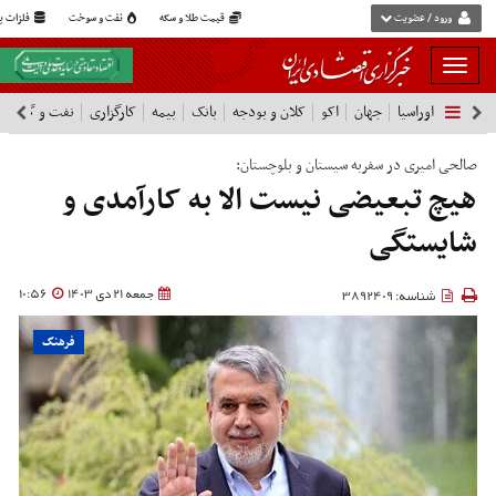
ورود / عضویت
قیمت طلا و سکه
نفت و سوخت
فلزات پا
بار
و
اوراسیا
جهان
اکو
کلان و بودجه
بانک
بیمه
کارگزاری
نفت و گاز
پ
بسته
نمودن
فهرست
صالحی امیری در سفربه سیستان و بلوچستان:
هیچ تبعیضی نیست الا به کارآمدی و
شایستگی
جمعه 21 دی 1403
10:56
شناسه: 3892409
فرهنگ