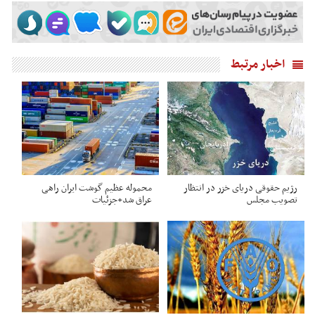
اخبار مرتبط
رژیم حقوقی دریای خزر در انتظار
محموله عظیم گوشت ایران راهی
تصویب مجلس
عراق شد+جزئیات