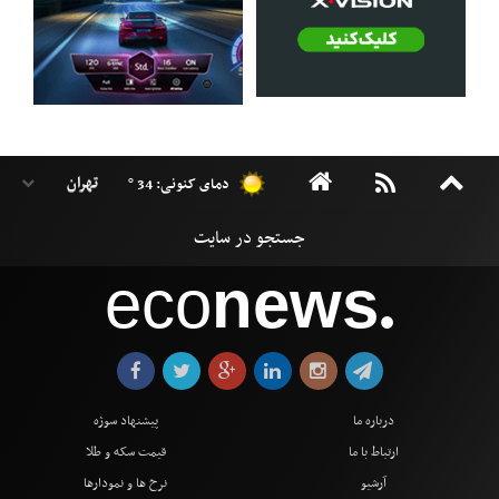
دمای کنونی: 34 °
eco
news
●
درباره ما
پیشنهاد سوژه
ارتباط با ما
قیمت سکه و طلا
آرشیو
نرخ ها و نمودارها