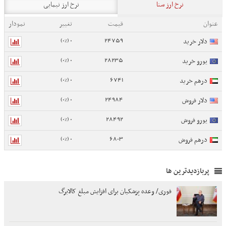
نرخ ارز سنا
نرخ ارز نیمایی
عنوان
قیمت
تغییر
نمودار
0 (0%)
24759
دلار خرید
0 (0%)
28235
یورو خرید
0 (0%)
6741
درهم خرید
0 (0%)
24984
دلار فروش
0 (0%)
28492
یورو فروش
0 (0%)
6803
درهم فروش
پربازدیدترین ها
فوری/ وعده پزشکیان برای افزایش مبلغ کالابرگ