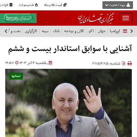
ورود / عضویت
قیمت طلا و سکه
نفت و سوخت
فلزات پا
بار
و
اوراسیا
جهان
اکو
کلان و بودجه
بانک
بیمه
کارگزاری
نفت و گاز
پ
بسته
نمودن
فهرست
آشنایی با سوابق استاندار بیست و ششم
یکشنبه 4 آذر 1403
19:57
شناسه: 3851385
استانها