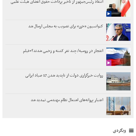
انتقاد رئیس‌جمهور از تأخیر پرداخت حقوق اعضای هیئت علمی
کنوانسیون «خزر» برای تصویب به مجلس ارسال شد
انفجار در روسیه/ چند نفر کشته و زخمی شدند؟+فیلم
روایت خبرگزاری دولت از ناپدید شدن 17 صیاد ایرانی
اعتبار پروانه‌های اشتغال نظام مهندسی تمدید شد
وبگردی