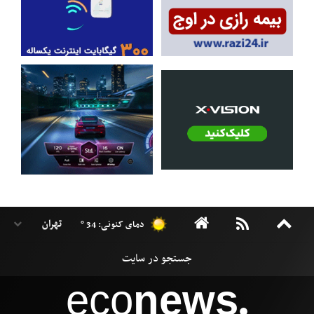
دمای کنونی: 34 °
eco
news
●