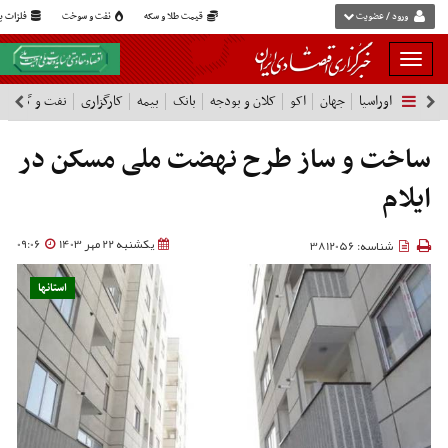
ورود / عضویت
قیمت طلا و سکه
نفت و سوخت
فلزات پا
بار
و
اوراسیا
جهان
اکو
کلان و بودجه
بانک
بیمه
کارگزاری
نفت و گاز
پ
بسته
نمودن
فهرست
ساخت و ساز طرح نهضت ملی مسکن در
ایلام
یکشنبه 22 مهر 1403
09:06
شناسه: 3812056
استانها