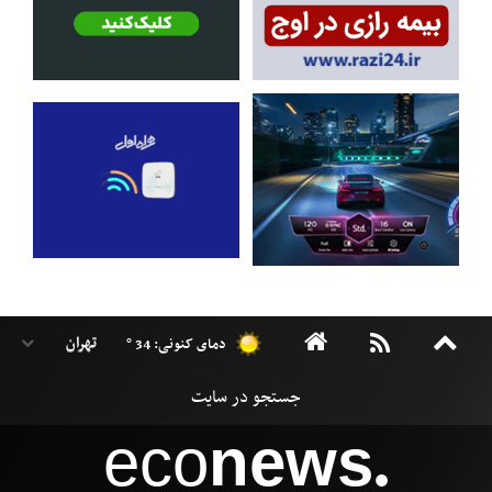
دمای کنونی: 34 °
eco
news
●