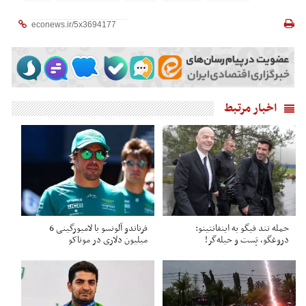
اخبار مرتبط
حمله تند فیگو به اینفانتینو:
فرناندو آلونسو با لامبورگینی 6
دروغگو، پَست‌ و حیله‌گر!
میلیون دلاری در موناکو