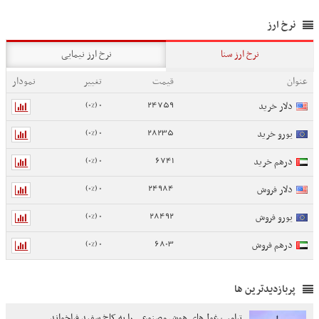
نرخ ارز
نرخ ارز سنا
نرخ ارز نیمایی
عنوان
قیمت
تغییر
نمودار
0 (0%)
24759
دلار خرید
0 (0%)
28235
یورو خرید
0 (0%)
6741
درهم خرید
0 (0%)
24984
دلار فروش
0 (0%)
28492
یورو فروش
0 (0%)
6803
درهم فروش
پربازدیدترین ها
ترامپ غول‌های هوش مصنوعی را به کاخ سفید فراخواند