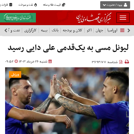
ورود / عضویت
قیمت طلا و سکه
نفت و سوخت
فلزات پا
بار
و
اوراسیا
جهان
اکو
کلان و بودجه
بانک
بیمه
کارگزاری
نفت و گاز
پ
بسته
نمودن
فهرست
لیونل مسی به یک‌قدمی علی دایی رسید
شنبه 26 خرداد 1403
09:52
شناسه: 3694177
ورزش