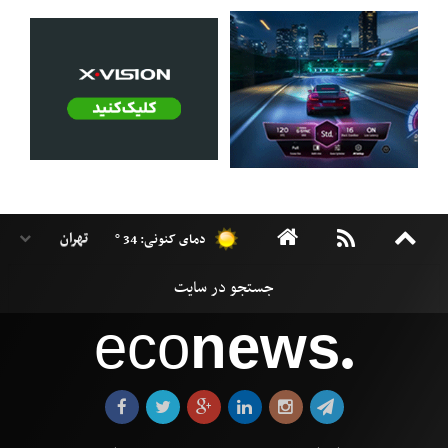
دمای کنونی: 34 °
eco
news
●