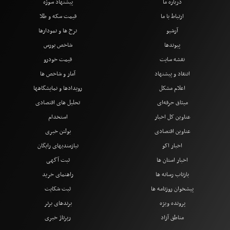
درباره ما
پیشنهاد سوژه
ارتباط با ما
قیمت سکه و طلا
آرشیو
نرخ ها و نمودارها
پیوندها
شاخص بورس
نقشه سایت
قیمت خودرو
انتقاد و پیشنهاد
آمار و شاخص ها
اعلام مشکل
رویدادها و نمایشگاهها
میثاق حرفه‌ای
تحلیل های اقتصادی
عناوین کل اخبار
استخدام
عناوین اقتصادی
بولتن خبری
اخبار اکو
نیازمندیهای رایگان
اخبار استان ها
ثبت آگهی
بازتاب رسانه ها
راهنمای خرید
پیشخوان روزنامه ها
ثبت شکایت
پرونده ویژه
برندهای برتر
مناطق آزاد
رپرتاژ خبری