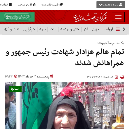
ورود / عضویت
قیمت طلا و سکه
نفت و سوخت
فلزات پا
بار
و
اوراسیا
جهان
اکو
کلان و بودجه
بانک
بیمه
کارگزاری
نفت و گاز
پ
بسته
نمودن
فهرست
یک خانم سالخورده:
تمام عالم عزادار شهادت رئیس جمهور و
همراهانش شدند
پنجشنبه 3 خرداد 1403
17:24
شناسه: 3673689
استانها