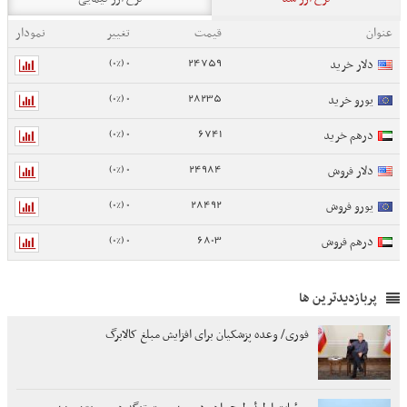
عنوان
قیمت
تغییر
نمودار
0 (0%)
24759
دلار خرید
0 (0%)
28235
یورو خرید
0 (0%)
6741
درهم خرید
0 (0%)
24984
دلار فروش
0 (0%)
28492
یورو فروش
0 (0%)
6803
درهم فروش
پربازدیدترین ها
فوری/ وعده پزشکیان برای افزایش مبلغ کالابرگ