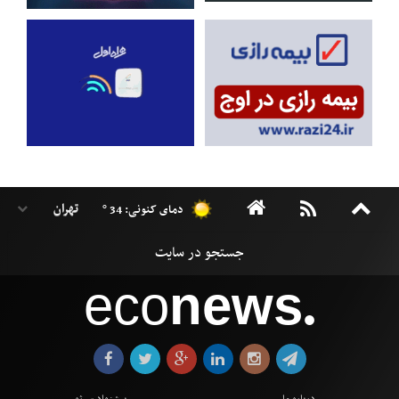
دمای کنونی: 34 °
eco
news
●
درباره ما
پیشنهاد سوژه