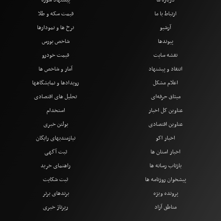
ارتباط با ما
قیمت سکه و طلا
آرشیو
نرخ ها و نمودارها
پیوندها
شاخص بورس
نقشه سایت
قیمت خودرو
انتقاد و پیشنهاد
آمار و شاخص ها
اعلام مشکل
رویدادها و نمایشگاهها
میثاق حرفه‌ای
تحلیل های اقتصادی
عناوین کل اخبار
استخدام
عناوین اقتصادی
بولتن خبری
اخبار اکو
نیازمندیهای رایگان
اخبار استان ها
ثبت آگهی
بازتاب رسانه ها
راهنمای خرید
پیشخوان روزنامه ها
ثبت شکایت
پرونده ویژه
برندهای برتر
مناطق آزاد
رپرتاژ خبری