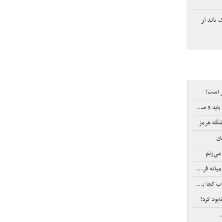
باند از
ر است!
ر کنند
تنگه هرمز
ان
می‌زنم
زپوش شدند
جا بود؟
ود کرد!
.