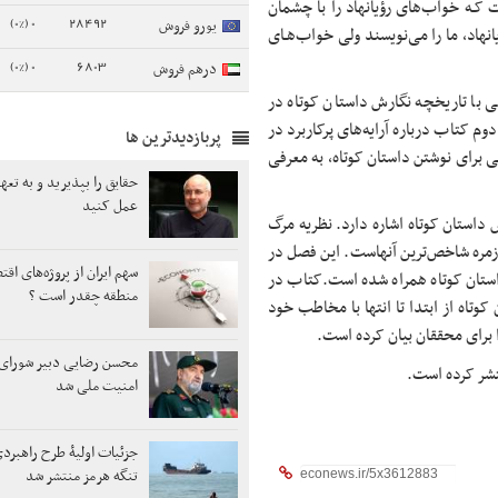
ت کـه خواب‌های رؤیانهاد را با چشمان
0 (0%)
28492
یورو فروش
انهاد، ما را می‌نویسند ولی خواب‌هـای
0 (0%)
6803
درهم فروش
ا تاریخچه نگارش داستان کوتاه در
م کتاب درباره آرایه‌های پرکاربرد در
پربازدیدترین ها
 برای نوشتن داستان کوتاه، به معرفی
حقایق را بپذیرید و به تع
عمل کنید
استان کوتاه اشاره دارد. نظریه مرگ
ر زمره شاخص‌ترین آنهاست. این فصل در
سهم ایران از پروژه‌های اق
داستان کوتاه همراه شده است.کتاب در
منطقه چقدر است ؟
تاه از ابتدا تا انتها با مخاطب خود
را برای محققان بیان کرده است.
محسن رضایی دبیر شورای 
امنیت ملی شد
جزئیات اولیۀ طرح راهبر
تنگه هرمز منتشر شد