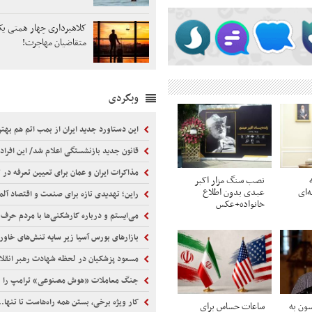
کلاهبرداری چهار همتی یک 
متقاضیان مهاجرت!
وبگردی
این دستاورد جدید ایران از بمب اتم هم بهت
قانون جدید بازنشستگی اعلام شد/ این افراد باید 5 سال بیشتر کا
مذاکرات ایران و عمان برای تعیین تعرفه در 
نصب سنگ مزار اکبر
‌ای
عبدی بدون اطلاع
راین؛ تهدیدی تازه برای صنعت و اقتصاد آلم
خانواده+عکس
می‌ایستم و درباره کارشکنی‌ها با مردم حرف 
بازارهای بورس آسیا زیر سایه تنش‌های خاورمیانه قرم
مسعود پزشکیان در لحظه شهادت رهبر انقلاب ک
جنگ معاملات «هوش مصنوعی» ترامپ را ناب
کار ویژه برخی، بستن همه راه‌هاست تا تنها..
سون به
ساعات حساس برای