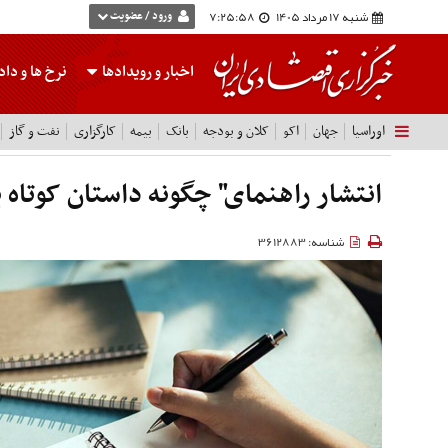
شنبه 17 مرداد 1405
7:25:59
ورود / عضویت
اخبار و رویدادها
نرخ ها
و داده
اوراسیا
جهان
اکو
کلان و بودجه
بانک
بیمه
کارگزاری
نفت و گاز
انتشار راهنمای" چگونه داستان کوتاه 
شناسه: 3612883