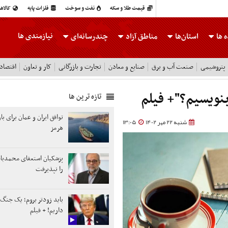
قیمت طلا و سکه
نفت و سوخت
فلزات پایه
کالاه
نیازمندی ها
 ها
استان‌ها
مناطق آزاد
چندرسانه‌ای
پتروشیمی
صنعت آب و برق
صنایع و معادن
تجارت و بازرگانی
کار و تعاون
اقتصاد
بنویسیم؟"+ فیلم
تازه ترین ها
توافق ایران و عمان برای ب
شنبه 22 مهر 1402
13:05
هرمز
پزشکیان استعفای محمدباق
را نپذیرفت
باید زودتر بروم؛ یک جنگ
داریم! + فیلم