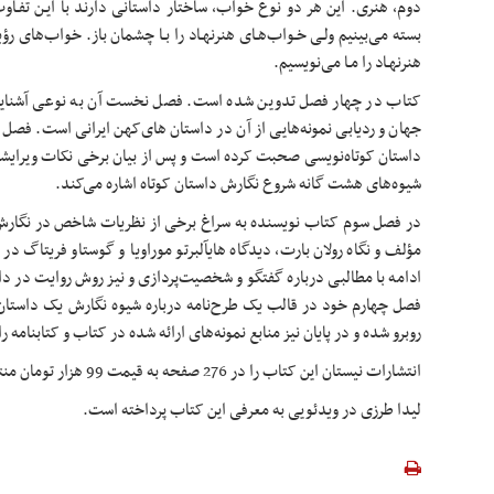
دوم، هنری. این هر دو نوع خواب، ساختار داستانی دارند با ایـن تفـاو
بسته می‌بینیم ولـی خـواب‌هـای هنرنهـاد را بـا چشمان باز. خواب‌های رؤی
هنرنهـاد را مـا می‌نویسیم.
کتاب در چهار فصل تدوین شده است. فصل نخست آن به نوعی آشنایی ب
جهان و ردیابی نمونه‌هایی از آن در داستان های‌کهن ایرانی است. فصل دو
داستان کوتاه‌نویسی صحبت کرده است و پس از بیان برخی نکات ویرایشی
شیوه‌های هشت گانه شروع نگارش داستان کوتاه اشاره می‌کند.
در فصل سوم کتاب نویسنده به سراغ برخی از نظریات شاخص در نگارش د
مؤلف و نگاه رولان بارت، دیدگاه هایآلبرتو موراویا و گوستاو فریتاگ د
ادامه با مطالبی درباره گفتگو و شخصیت‌پردازی و نیز روش روایت در 
فصل چهارم خود در قالب یک طرح‌نامه درباره شیوه نگارش یک داستان کو
روبرو شده و در پایان نیز منابع نمونه‌های ارائه شده در کتاب و کتابنامه 
انتشارات نیستان این کتاب را در 276 صفحه به قیمت 99 هزار تومان منتشر کرده است.
لیدا طرزی در ویدئویی به معرفی این کتاب پرداخته است.