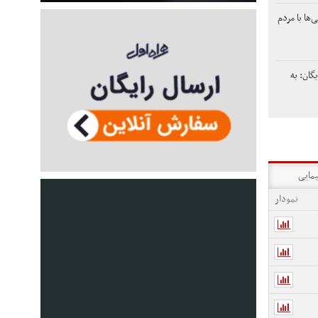
‌ها با مردم
گان: به
یمایی
نمودار