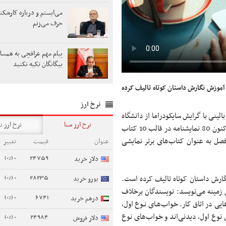
می‌ایستم و درباره کارشکنی
حرف می‌زنم
پیام مهم عراقچی به همسای
بیگانگان تکیه نکنید
 آموزش نگارش داستان کوتاه تالیف کرده
نرخ ارز
لینی با گرایش سایکودراما از دانشگاه
نرخ ارز سنا
نرخ ارز ن
دهلی دارد و ‌اکنون عضو هیات علمی دانشگاه شاهد است. به قلم او تاکنون 80 نمایشنامه در قالب 10 کتاب
صل به عنوان کتاب‌های برتر نمایشی
عنوان
قیمت
تغییر
0 (0%)
24759
دلار خرید
0 (0%)
28235
گارش داستان کوتاه تالیف کرده است.
یورو خرید
زمینه می‌نویسد: نویسندگان برخلاف
0 (0%)
6741
درهم خرید
ایی در اتاق کار. خواب‌هـای نـوع اول،
 نوع اول، دیدنی‌اند و خواب‌های نوع
0 (0%)
24984
دلار فروش