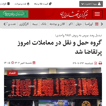
ورود / عضویت
قیمت طلا و سکه
نفت و سوخت
فلزات پا
بار
و
اوراسیا
جهان
اکو
کلان و بودجه
بانک
بیمه
کارگزاری
نفت و گاز
پ
بسته
نمودن
فهرست
تبدیل رشد بورس به ریزش ۲۸۵۱ واحدی؛
گروه حمل و نقل در معاملات امروز
پرتقاضا شد
شنبه 1 مهر 1402
14:05
شناسه: 3607033
اقتصاد