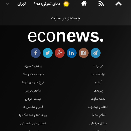
دمای کنونی: 34 °
eco
news
●
درباره ما
پیشنهاد سوژه
ارتباط با ما
قیمت سکه و طلا
آرشیو
نرخ ها و نمودارها
پیوندها
شاخص بورس
نقشه سایت
قیمت خودرو
انتقاد و پیشنهاد
آمار و شاخص ها
اعلام مشکل
رویدادها و نمایشگاهها
میثاق حرفه‌ای
تحلیل های اقتصادی