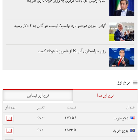
کنایه رئیس کل بانک مرکزی به وزیر خزانه‌داری آمریکا
گرانی بنزین دردسر تازه ترامپ/ قیمت هر گالن به ۴ دلار رسید
وزیر خزانه‌داری آمریکا از «امروز یا فردا» گفت
نرخ ارز
نرخ ارز سنا
نرخ ارز نیمایی
عنوان
قیمت
تغییر
نمودار
0 (0%)
24759
دلار خرید
0 (0%)
28235
یورو خرید