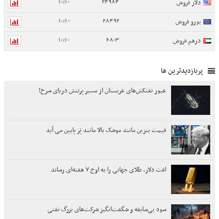
0 (0%)
24984
دلار فروش
0 (0%)
28492
یورو فروش
0 (0%)
6803
درهم فروش
پربازدیدترین ها
عبور نفتکش‌های عربستان از مسیر پرتنش دریای سرخ!
قیمت بنزین مانند موشک بالا مانند پَر پایین می آید
افت دلار، طلای جهانی را به اوج ۷ هفته‌ای رساند
سود بی‌سابقه و شگفت‌انگیز شرکت‌های بزرگ نفتی