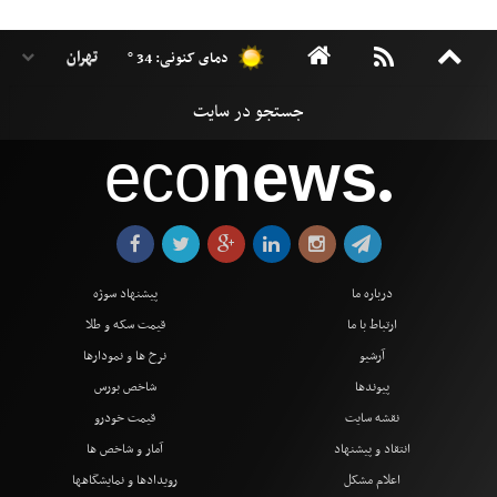
دمای کنونی: 34 °
eco
news
●
درباره ما
پیشنهاد سوژه
ارتباط با ما
قیمت سکه و طلا
آرشیو
نرخ ها و نمودارها
پیوندها
شاخص بورس
نقشه سایت
قیمت خودرو
انتقاد و پیشنهاد
آمار و شاخص ها
اعلام مشکل
رویدادها و نمایشگاهها