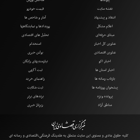
پیوندها
شاخص بورس
نقشه سایت
قیمت خودرو
انتقاد و پیشنهاد
آمار و شاخص ها
اعلام مشکل
رویدادها و نمایشگاهها
میثاق حرفه‌ای
تحلیل های اقتصادی
عناوین کل اخبار
استخدام
عناوین اقتصادی
بولتن خبری
اخبار اکو
نیازمندیهای رایگان
اخبار استان ها
ثبت آگهی
بازتاب رسانه ها
راهنمای خرید
پیشخوان روزنامه ها
ثبت شکایت
پرونده ویژه
برندهای برتر
مناطق آزاد
رپرتاژ خبری
کلیه حقوق مادی و معنوی این سایت متعلق به هلدینگ فرهنگی،اقتصادی و رسانه ای