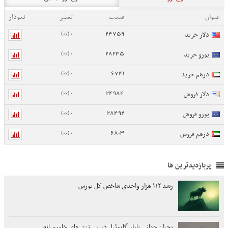
عنوان
قیمت
تغییر
نمودار
0 (0%)
24759
دلار خرید
0 (0%)
28235
یورو خرید
0 (0%)
6741
درهم خرید
0 (0%)
24984
دلار فروش
0 (0%)
28492
یورو فروش
0 (0%)
6803
درهم فروش
پربازدیدترین ها
رشد ۱۱۲ هزار واحدی شاخص کل بورس
بحران جهانی بازار گازوئیل در پی تنش‌های خاورمیانه