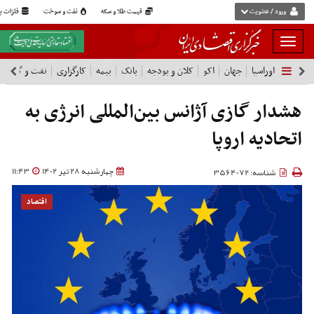
ورود / عضویت
قیمت طلا و سکه
نفت و سوخت
فلزات پا
بار
و
اوراسیا
جهان
اکو
کلان و بودجه
بانک
بیمه
کارگزاری
نفت و گاز
پ
بسته
نمودن
فهرست
هشدار گازی آژانس بین‌المللی انرژی به
اتحادیه اروپا
چهارشنبه 28 تیر 1402
11:43
شناسه: 3564072
اقتصاد