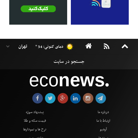
دمای کنونی: 34 °
eco
news
●
درباره ما
پیشنهاد سوژه
ارتباط با ما
قیمت سکه و طلا
آرشیو
نرخ ها و نمودارها