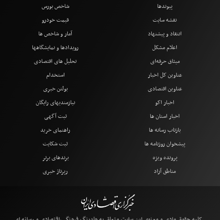
پیوندها
شاخص بورس
نقشه سایت
قیمت خودرو
انتقاد و پیشنهاد
آمار و شاخص ها
اعلام مشکل
رویدادها و نمایشگاهها
میثاق حرفه‌ای
تحلیل های اقتصادی
عناوین کل اخبار
استخدام
عناوین اقتصادی
بولتن خبری
اخبار اکو
نیازمندیهای رایگان
اخبار استان ها
ثبت آگهی
بازتاب رسانه ها
راهنمای خرید
پیشخوان روزنامه ها
ثبت شکایت
پرونده ویژه
برندهای برتر
مناطق آزاد
رپرتاژ خبری
کلیه حقوق مادی و معنوی این سایت متعلق به هلدینگ فرهنگی،اقتصادی و رسانه ای