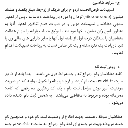
ج- شرایط ضامنین
تسهیلات قرض‌الحسنه ازدواج برای هریک از زوج‌ها، مبلغ یکصد و هشتاد
میلیون (180.000.000) تومان با دوره بازپرداخت ده ساله ، پس از اعتبار
سنجی متقاضیان تسهیلات مزبور و در صورت عدم تکافوی اعتبار آنها به
منظور تامین رکن ضامن بانکها موظفند با توثیق حساب یارانه یا سهام عدالت
متقاضیان یا بستگان درجه اول از طبقه اول آنها یا سایر دارایی های مالی وی یا
تنها دریافت یک فقره سفته و یک نفر ضامن نسبت به پرداخت تسهیلات اقدام
نمایند.
د- روش ثبت نام
کلیه متقاضیان وام ازدواج که واجد شرایط فوق می‌باشند ، ابتدا باید از طریق
سایت ve.cbi.ir ثبت نـام کرده و فرم مربوطه را تکمیل نمایند که در صورت
موفقیت آمیز بودن مراحل ثبت نام ، یک کد رهگیری ده رقمی که کاملا
محرمانه بوده و مربوط به متقاضی می‌باشد ، به شخص ثبت نام کننده داده
می‌شود .
متقاضیان موظف هستند جهت اطلاع از وضعیت ثبت نام خود و هـمچنین نام
شعبه مربوطه جهت مراجعه برای اخذ وام ازدواج، به سایت ve.cbi.ir مراجعه