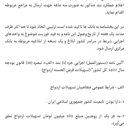
اعلام عملکرد بند مذکور به صورت سه ماهه جهت ارسال به مراجع مربوطه
اقدام نماید.
در این بخشنامه به بانک ها تاکید شده است ترتیبی اتخاذ شود تا حداکثر ظرف
مدت یک هفته از تاریخ وصول این نامه و به قید فوریت موضوع به واحدهای
اجرایی ذیربط در سراسر کشور ابلاغ و یک نسخه از ابلاغیه مربوطه به بانک
مرکزی ارسال شود.
"آئین نامه (دستورالعمل) اجرایی جزء (1) بند «الف» تبصره (16) قانون بودجه
سال 1402 کل کشور" (تسهیلات قرض الحسنه ازدواج)
الف - شرایط عمومی متقاضیان تسهیلات ازدواج
1-دارا بودن تابعیت کشور جمهوری اسلامی ایران .
2-به هر یک از زوجـــین مــبلغ 180 میلیون تومان تسهیلات ازدواج تعلق
می‌گیرد.