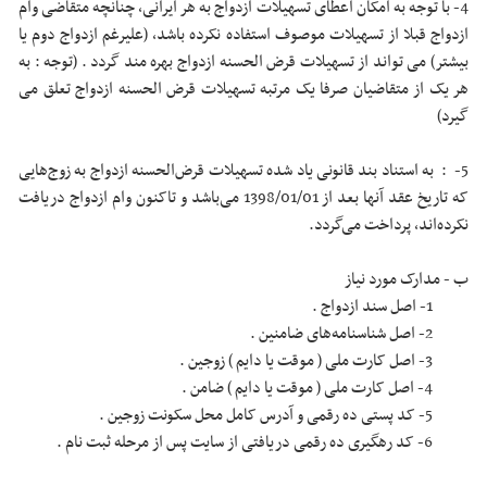
4- با توجه به امکان اعطای تسهیلات ازدواج به هر ایرانی، چنانچه متقاضی وام
ازدواج قبلا از تسهیلات موصوف استفاده نکرده باشد، (علیرغم ازدواج دوم یا
بیشتر) می تواند از تسهیلات قرض الحسنه ازدواج بهره مند گردد . (توجه : به
هر یک از متقاضیان صرفا یک مرتبه تسهیلات قرض الحسنه ازدواج تعلق می
گیرد)
5- : به استناد بند قانونی یاد شده تسهیلات قرض‌الحسنه ازدواج به زوج‌هایی
که تاریخ عقد آنها بعد از 01‏/01‏/1398 می‌باشد و تاکنون وام ازدواج دریافت
نکرده‌اند، پرداخت می‌گردد.
ب - مدارک مورد نیاز
1- اصل سند ازدواج .
2- اصل شناسنامه‌های ضامنین .
3- اصل کارت ملی ( موقت یا دایم ) زوجین .
4- اصل کارت ملی ( موقت یا دایم ) ضامن .
5- کد پستی ده رقمی و آدرس کامل محل سکونت زوجین .
6- کد رهگیری ده رقمی دریافتی از سایت پس از مرحله ثبت نام .