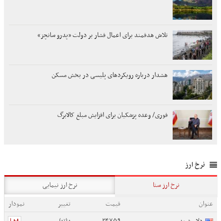
تلاش هدفمند برای اعمال فشار بر دولت «پدرو سانچز»
هشدار درباره رویکردهای پلیسی در بخش مسکن
فوری/ وعده پزشکیان برای افزایش مبلغ کالابرگ
نرخ ارز
نرخ ارز سنا
نرخ ارز نیمایی
عنوان
قیمت
تغییر
نمودار
0 (0%)
24759