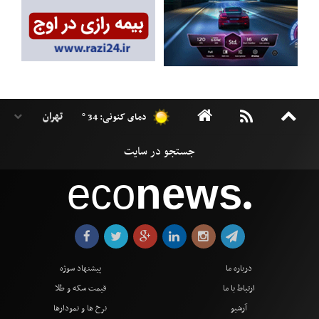
دمای کنونی: 34 °
eco
news
●
درباره ما
پیشنهاد سوژه
ارتباط با ما
قیمت سکه و طلا
آرشیو
نرخ ها و نمودارها