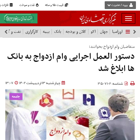
ورود / عضویت
قیمت طلا و سکه
نفت و سوخت
فلزات پا
بار
و
اوراسیا
جهان
اکو
کلان و بودجه
بانک
بیمه
کارگزاری
نفت و گاز
پ
بسته
نمودن
فهرست
متقاضیان وام ازدواج بخوانند؛
دستور العمل اجرایی وام ازدواج به بانک
ها ابلاغ شد
چهارشنبه 13 اردیبهشت 1402
13:07
شناسه: 3507102
جامعه