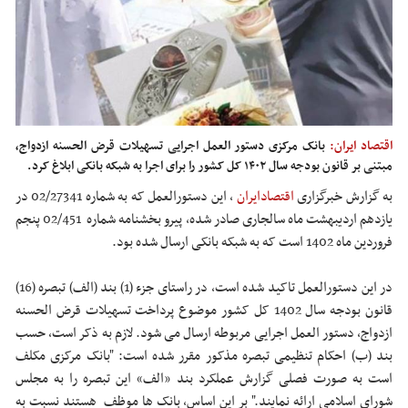
اقتصاد ایران:
بانک مرکزی دستور العمل اجرایی تسهیلات قرض الحسنه ازدواج،
مبتنی بر قانون بودجه سال ۱۴۰۲ کل کشور را برای اجرا به شبکه بانکی ابلاغ کرد.
به گزارش خبرگزاری
اقتصادایران
، این دستورالعمل که به شماره 02/27341 در
یازدهم اردیبهشت ماه سالجاری صادر شده، پیرو بخشنامه شماره 02/451 پنجم
فروردین ماه 1402 است که به شبکه بانکی ارسال شده بود.
در این دستورالعمل تاکید شده است، در راستای جزء (1) بند (الف) تبصره (16)
قانون بودجه سال 1402 کل کشور موضوع پرداخت تسهیلات قرض الحسنه
ازدواج، دستور العمل اجرایی مربوطه ارسال می شود. لازم به ذکر است، حسب
بند (ب) احکام تنظیمی تبصره مذکور مقرر شده است: "بانک مرکزی مکلف
است به صورت فصلی گزارش عملکرد بند «الف» این تبصره را به مجلس
شورای اسلامی ارائه نمایند." بر این اساس، بانک ها موظف هستند نسبت به