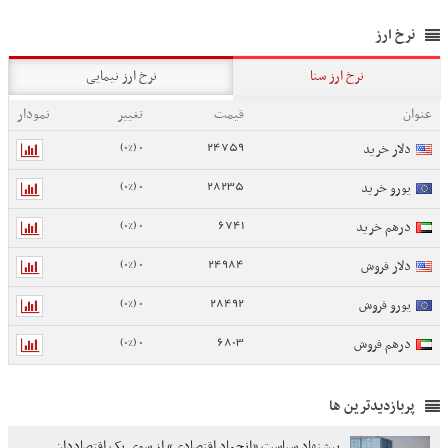
نرخ ارز
نرخ ارز سنا
نرخ ارز نیمایی
عنوان
قیمت
تغییر
نمودار
0 (0%)
24759
دلار خرید
0 (0%)
28235
یورو خرید
0 (0%)
6741
درهم خرید
0 (0%)
24984
دلار فروش
0 (0%)
28492
یورو فروش
0 (0%)
6803
درهم فروش
پربازدیدترین ها
پیشنهاد سیاست «انجماد اقتصادی» از سوی یک اقتصاددان