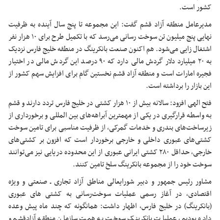
کشور است.
مدیرعامل منطقه آزاد قشم گفت: این مجموعه تا پنج سال آینده به ظرفیت
نهایی پنج میلیون تن سوخت رسانی می‌رسد که با تکمیل طرح برای ۱۰ هزار نفر
اشتغال زایی می‌شود. هم اکنون صنعت بانکرینگ در منطقه خلیج فارس نزدیک
به ۲۰ میلیارد دلار گردش مالی دارد که ۹۰ درصد این گردش مالی در اختیار
فجیره امارات است و منطقه آزاد قشم نخستین گام برای افزایش سهم کشور از
این بازار را برداشته است.
فتح الهی افزود: سالانه بیش از ۱۰ هزار کشتی در خلیج فارس تردد دارند و قشم
به واسطه قرارگیری در یکی از مهمترین آبراهه‌های بین المللی و برخورداری از
زیرساخت‌های بندری و خدمات گمرکی، از ظرفیت مناسبی برای تامین سوخت
کشتی‌های عبوری داخلی و خارجی برخوردار است که افزون بر کشتی‌های
خارجی، حداقل ۲۸۰ کشتی ایرانی عبوری از این محدوده دریایی نیز می‌توانند
سوخت خود را از مجموعه بانکرینگ سلخ تامین کنند.
مشاور رئیس جمهور و دبیر شورایعالی مناطق آزاد تجاری ـ صنعتی و ویژه
اقتصادی،
در آغاز رسمی عملیات سوخت‌رسانی به کشتی های عبوری
(بانکرینگ) در خلیج فارس، اظهار داشت: همانگونه که چند ماه پیش وعده
داده بودیم، عملیات بانکرینک سوخت به همت سازمان منطقه آزادقشم و