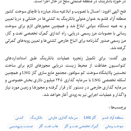
در حوزه بانکرینگ در منطقه صنعتی سلخ در حال اجرا است.
فتح الهی افزود: امسال با تصویب و ابلاغیه ستاد مبارزه با قاچاق سوخت کشور
منطقه آزاد قشم به عنوان متولی بانکرینگ به کشتی‌ها در خشکی و دریا تعیین
و به همه دستگاه دولتی ابلاغ شد و همچنین مجوز‌های لازم برای سوخت
رسانی با مصوبات مرز رسمی دریایی، راه اندازی گمرک تخصصی نفت و گاز،
مرز رسمی صدور گذرنامه برای اتباع خارجی کشتی‌ها و تعیین رویه‌های گمرکی
گرفته شد.
وی گفت: برای تکمیل زنجیره عملیات بانکرینگ طبق استاندارد‌های
کنوانسیون حفاظت از محیط زیست دریایی مجوز‌های لازم برای ساخت
نخستین پالایشگاه سوخت کم سولفور، مجتمع مایع سازی گاز LNG و همچنین
اسکله تخصصی LNG با سرمایه گذاری ۲۴۵ میلیون دلاری بخش خصوصی و
سرمایه گذاری خارجی در دستور کار قرار گرفته و مجوز‌ها و زمین مورد نیاز
واگذار و عملیات اجرایی نیز به زودی آغاز خواهد شد.
برچسب‌ها :
منطقه آزاد قشم
گاز LNG
سرمایه گذاری خارجی
بانکرینگ
کشتی
سوخت رسانی
گمرک تخصصی نفت و گاز
هاب نفت، گاز
صنعت پتروشیمی