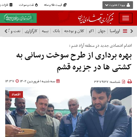
ورود / عضویت
قیمت طلا و سکه
نفت و سوخت
فلزات پا
بار
و
اوراسیا
جهان
اکو
کلان و بودجه
بانک
بیمه
کارگزاری
نفت و گاز
پ
بسته
نمودن
فهرست
اقدام اقتصادی جدید در منطقه آزاد قشم :
بهره برداری از طرح‌ سوخت رسانی به
کشتی ها در جزیره قشم
سه شنبه 1 فروردین 1402
14:37
شناسه: 3479127
اقتصاد