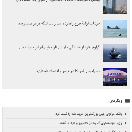
جزئیات اولیۀ طرح راهبردی مدیریت تنگه هرمز منتشر شد
گزارش تازه از خستگی ملوانان ناو هواپیمابر آبراهام لینکلن
ماجراجویی آمریکا در هرمز و اقتصاد «آسه‌آن»
وبگردی
بانک مرکزی چین بزرگ‌ترین خرید طلا زا ثبت کرد
وزیر خزانه‌داری آمریکا از «امروز یا فردا» گفت