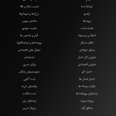
ارتباط با ما
قیمت سکه و طلا
آرشیو
نرخ ها و نمودارها
پیوندها
شاخص بورس
نقشه سایت
قیمت خودرو
انتقاد و پیشنهاد
آمار و شاخص ها
اعلام مشکل
رویدادها و نمایشگاهها
میثاق حرفه‌ای
تحلیل های اقتصادی
عناوین کل اخبار
استخدام
عناوین اقتصادی
بولتن خبری
اخبار اکو
نیازمندیهای رایگان
اخبار استان ها
ثبت آگهی
بازتاب رسانه ها
راهنمای خرید
پیشخوان روزنامه ها
ثبت شکایت
پرونده ویژه
برندهای برتر
مناطق آزاد
رپرتاژ خبری