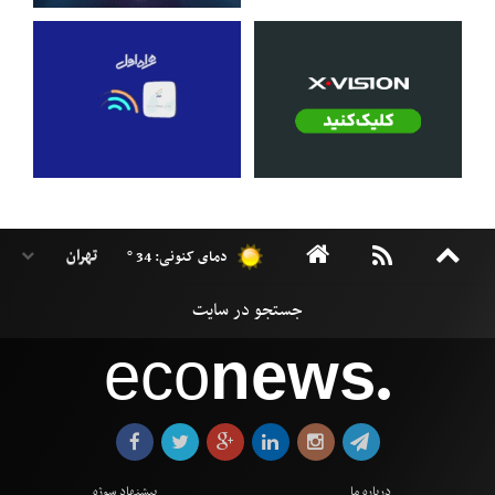
دمای کنونی: 34 °
eco
news
●
درباره ما
پیشنهاد سوژه