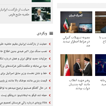
حمایت از بازگشت ایرانیان
حاشیه خلیج فارس
وبگردی
سب با
مصوبه تسهیلات گمرکی
اح
در شرایط اضطرار تمدید
حمایت از بازگشت ایرانیان مقیم حاشیه خلی
شد
نصب سنگ مزار اکبر عبدی بدون اطلاع خا
جزئیات جدید توافق ایران و عمان درباره تنگ
سود بی‌سابقه و شگفت‌انگیز شرکت‌های بزرگ
خط و نشان نخست وزیر سابق اسرائیل برای 
مایه
رهبر شهید انقلاب
قیمت بنزین مانند موشک بالا مانند پَر پایین
سید
مانند کوه پشتیبان
در حال گفتگو هستیم ترجیح میدهم به تواف
دولت بودند
حمله تند فیگو به اینفانتینو: دروغگو، پَست‌ 
FIA یزودی درباره رالی عربستان تصمیم می‌گیرد