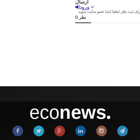
eco
news
●