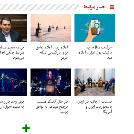
اخبار مرتبط
جزئیات فعال‌سازی
اعلام زمان اعلام توافق
برنامه هفتم متنا
«کیف پول ایران» اعلام
برای بازگشایی تنگه
شرایط جنگی اصل
شد
هرمز
می‌شود
نشست ۴ جانبه در اردن
در حال گفتگو هستیم
بوی رشد بازار سر
با محوریت ایران و
ترجیح میدهم به توافق
به مشام «پول» ر
آمریکا
برسیم