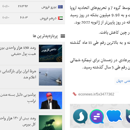
0 (0%)
28492
یورو فروش
تولید نفت روسیه یک ماه پس‌از اجرایی شدن سقف قیمت تعیین‌شده توسط گروه 7 و تحریم‌های اتحادیه اروپا
علیه صادرات نفت دریایی این کشور، 47 هزار بشکه در روز کاهش یافت و به 9.98 میلیون بشکه در روز رسید
0 (0%)
6803
درهم فروش
ر چین کاهش یافت.
پربازدیدترین ها
ذخایر جهانی نفت و محصولات نفتی 101.9 میلیون بشکه افزایش یافته و به بالاترین رقم طی 11 ماه گذشته
همت پول حقیقی
رعادی در زمستان برای نیمکره شمالی
 گذشته رسید.
شرط ایران برای بازگشایی ت
اعلام شد
نفتی جهان
پولشویی دلیل بسته شدن
ترامپ
رشد بیش از ۱۳۰ 
کل بورس