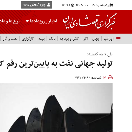
پنجشنبه 15 مرداد 1405
12:19:2
ورود / عضویت
اخبار و رویدادها
نرخ ها
و داده
اوراسیا
جهان
اکو
کلان و بودجه
بانک
بیمه
کارگزاری
نفت و گاز
طی ۷ ماه گذشته؛
تولید جهانی نفت به پایین‌ترین رقم 
شناسه: 3477362