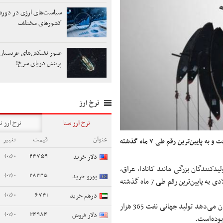
سیاست‌های ارزی در دوره
کشورهای مختلف
عبور نفتکش‌های عربستان 
پرتنش دریای سرخ!
نرخ ارز
نرخ ارز سنا
نرخ ارز ن
عنوان
قیمت
تغییر
تولید جهانی نفت ۳۶۵ هزار بشکه در روز در ژانویه کاهش یافت و به پایین‌ترین رقم طی ۷ ماه گذشته
0 (0%)
24759
دلار خرید
یدکنندگان بزرگی مانند کانادا، عراق،
0 (0%)
28235
یورو خرید
روسیه و بحرین، سطح تولید جهانی نفت را در اولین ماه از سال جاری میلادی به پایین‌ترین رقم طی 7 ماه گذشته
0 (0%)
6741
درهم خرید
اطلاعات منتشرشده از سوی مؤسسه ابتکار داده‌های نفتی (جودی) نشان می‌دهد تولید جهانی نفت 365 هزار
0 (0%)
24984
دلار فروش
بوده‌است.