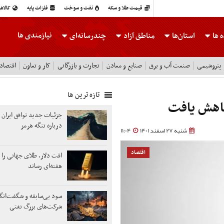
قیمت طلا و سکه
نفت و سوخت
فلزات پایه
کالاه
نیازمندی ها
 ها
استان‌ها
مناطق آزاد
چندرسانه‌ای
پتروشیمی
صنعت آب و برق
صنایع و معادن
تجارت و بازرگانی
کار و تعاون
اقتصاد
تازه ترین ها
کاهش یافت
جزئیات جدید توافق ایران 
درباره تنگه هرمز
شنبه 27 اسفند 1401
11:04
اقتصاد
هفته‌ای رساند
سود بی‌سابقه و شگفت‌انگ
شرکت‌های بزرگ نفتی