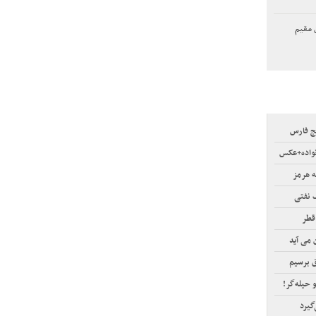
 مقیم
ج فارس
نواده+عکس
ه هرمز
 نفتی
قطر
 می آید
ق برسیم
و حیله‌گر!