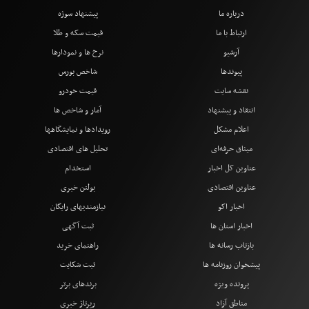
درباره ما
پیشنهاد سوژه
ارتباط با ما
قیمت سکه و طلا
آرشیو
نرخ ها و نمودارها
پیوندها
شاخص بورس
نقشه سایت
قیمت خودرو
انتقاد و پیشنهاد
آمار و شاخص ها
اعلام مشکل
رویدادها و نمایشگاهها
میثاق حرفه‌ای
تحلیل های اقتصادی
عناوین کل اخبار
استخدام
عناوین اقتصادی
بولتن خبری
اخبار اکو
نیازمندیهای رایگان
اخبار استان ها
ثبت آگهی
بازتاب رسانه ها
راهنمای خرید
پیشخوان روزنامه ها
ثبت شکایت
پرونده ویژه
برندهای برتر
مناطق آزاد
رپرتاژ خبری