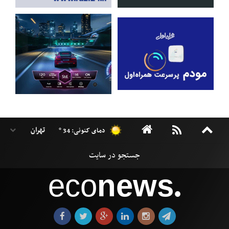
دمای کنونی: 34 °
eco
news
●