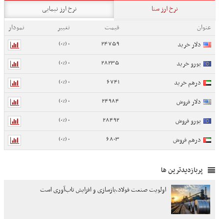
نرخ ارز سنا
نرخ ارز نیمایی
عنوان
قیمت
تغییر
نمودار
0 (0%)
24759
دلار خرید
0 (0%)
28235
یورو خرید
0 (0%)
6741
درهم خرید
0 (0%)
24984
دلار فروش
0 (0%)
28492
یورو فروش
0 (0%)
6803
درهم فروش
پربازدیدترین ها
اولویت صنعت فولاد،بازسازی و افزایش تاب‌آوری است