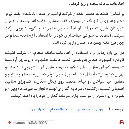
اطلاعات سامانه سجام واریز کردند.
بر اساس اطلاعات منتشر شده 7 شرکت (واسپاری ملت «ولملت»، نفت تبریز
«شبریز»، بهمن لیزینگ «ولبهمن»، قند نیشابور «قنیشا»، توسعه و عمران
شهرستان نائین «خعمرا»، ارتباطات سیار «همراه» و گروه دارویی برکت
«برکت») مطالبات سنواتی سهامداران خود را با استفاده از سامانه سجام در
چهارمین هفته بهمن ماه امسال واریز کرده اند.
در این بازه زمانی و با استفاده از اطلاعات سامانه سجام، 13 شرکت (شیشه
قزوین «کقزوی»، صنایع پتروشیمی تخت جمشید «شجم»، داروسازی آوه سینا
«داوه»، کمباین سازی ایران «تکمبا»، پمپ سازی ایران «تپمپی»، درخشانم
تهران «پدرخش»، آبسال «لابسا»، ریل سیر کوثر «حسیر»، مجتمع صنایع و
معادن احیا سپاهان «واحیا»، صنعت روی زنگان «نگان»، کشاورزی مکانیزه
اصفهان کشت «زکشت»، سرمایه گذاری توسعه تجارت هیرمند «بهیر» و
شیرین دارو «شیری») نیز سود جاری سرمایه گذاران خود را پرداخت کردند.
برچسب‌ها :
بورس
سامانه سمات
سامانه سجام
سهامداران