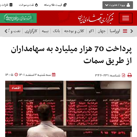
ورود / عضویت
قیمت طلا و سکه
نفت و سوخت
فلزات پا
بار
و
اوراسیا
جهان
اکو
کلان و بودجه
بانک
بیمه
کارگزاری
نفت و گاز
پ
بسته
نمودن
فهرست
پرداخت 70 هزار میلیارد به سهامداران
از طریق سمات
سه شنبه 2 اسفند 1401
14:05
شناسه: 3460231
اقتصاد