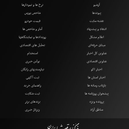
آرشیو
نرخ ها و نمودارها
پیوندها
شاخص بورس
نقشه سایت
قیمت خودرو
انتقاد و پیشنهاد
آمار و شاخص ها
اعلام مشکل
رویدادها و نمایشگاهها
میثاق حرفه‌ای
تحلیل های اقتصادی
عناوین کل اخبار
استخدام
عناوین اقتصادی
بولتن خبری
اخبار اکو
نیازمندیهای رایگان
اخبار استان ها
ثبت آگهی
بازتاب رسانه ها
راهنمای خرید
پیشخوان روزنامه ها
ثبت شکایت
پرونده ویژه
برندهای برتر
مناطق آزاد
رپرتاژ خبری