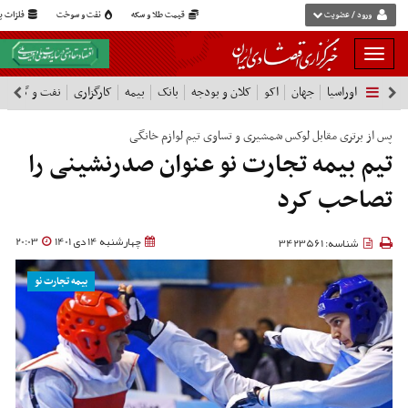
ورود / عضویت
قیمت طلا و سکه
نفت و سوخت
فلزات پا
بار
و
اوراسیا
جهان
اکو
کلان و بودجه
بانک
بیمه
کارگزاری
نفت و گاز
پ
بسته
نمودن
فهرست
پس از برتری مقابل لوکس شمشیری و تساوی تیم لوازم خانگی
تیم بیمه تجارت نو عنوان صدرنشینی را
تصاحب کرد
چهارشنبه 14 دی 1401
20:03
شناسه: 3423561
بیمه تجارت نو