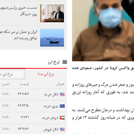
نشست خبری رئیس‌جمهور 
روز خبرنگار
ایران و عمان بر سر تنگه هر
توافق رسیده اند
نرخ ارز
یق واکسن کرونا در کشور، صعودی شده
نرخ ارز سنا
نرخ ارز ن
عنوان
قیمت
تغییر
ور و صفر شدن مرگ و میرهای روزانه و
ند شد، به طوری که آمار روزانه تزریق
0 (0%)
24759
دلار خرید
0 (0%)
28235
یورو خرید
ن بهداشت و درمان مطرح می‌کنند، به
0 (0%)
6741
نظر می‌رسد که استقبال از دریافت واکسن نیز افزایش یافته است. به طوری که در شبانه روز گذشته ۱۳ هزار و
درهم خرید
0 (0%)
24984
دلار فروش