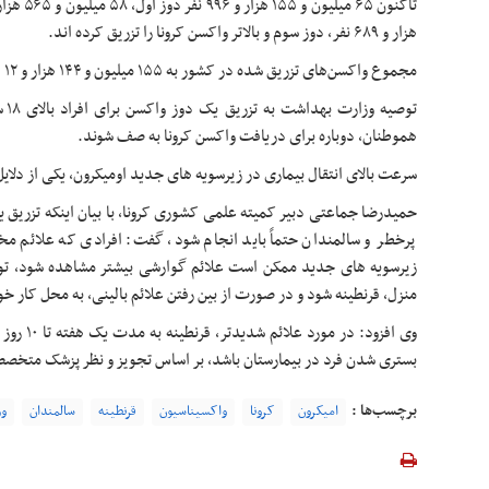
هزار و ۶۸۹ نفر، دوز سوم و بالاتر واکسن کرونا را تزریق کرده
اند
.
مجموع واکسن‌های تزریق شده در کشور به ۱۵۵ میلیون و ۱۴۴ هزار و ۱۲ دوز رسید.
توص
هموطنان، دوباره برای دریافت واکسن کرونا به صف شوند.
سرعت بالای انتقال بیماری در
زیرسویه
های
جدید
اومیکرون
، یکی از دلای
حمیدرضا جماعتی دبیر کمیته علمی کشوری کرونا، با بیان اینکه تزریق یک
پرخطر و سالمندان حتماً باید انجام شود، گفت: افرادی که علائم م
زیرسویه
های
منزل، قرنطینه شود و در صورت از بین رفتن علائم بالینی، به محل کار خ
وی افزود: د
بستری شدن فرد در بیمارستان باشد، بر اساس تجویز و نظر پزشک متخصص،
برچسب‌ها :
امیکرون
کرونا
واکسیناسیون
قرنطینه
سالمندان
وز