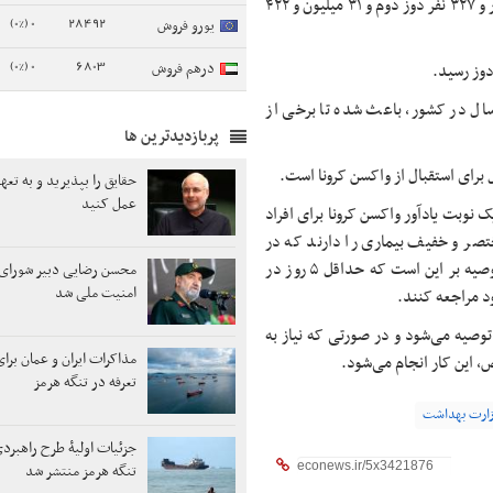
تاکنون ۶۵ میلیون و ۱۵۵ هزار و ۹۹۶ نفر دوز اول، ۵۸ میلیون و ۵۶۵ هزار و ۳۲۷ نفر دوز دوم و ۳۱ میلیون و ۴۲۲
0 (0%)
28492
یورو فروش
0 (0%)
6803
درهم فروش
یه وزارت بهداشت به تزریق یک دوز واکسن برای افراد بالای ۱۸ سال در کشور، باعث شده تا برخی از
پربازدیدترین ها
ل برای استقبال از واکسن کرونا است.
حقایق را بپذیرید و به تع
عمل کنید
 نوبت یادآور واکسن کرونا برای افراد
ختصر و خفیف بیماری را دارند که در
جدید ممکن است علائم گوارشی بیشتر مشاهده شود، توصیه بر این است که حداقل ۵ روز در
محسن رضایی دبیر شورای 
امنیت ملی شد
ود مراجعه کنند.
ر مورد علائم شدیدتر، قرنطینه به مدت یک هفته تا ۱۰ روز توصیه می‌شود و در صورتی که نیاز به
مذاکرات ایران و عمان برای
 این کار انجام می‌شود.
تعرفه در تنگه هرمز
ارت بهداشت
جزئیات اولیۀ طرح راهبر
تنگه هرمز منتشر شد