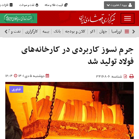
ورود / عضویت
قیمت طلا و سکه
نفت و سوخت
فلزات پا
بار
و
اوراسیا
جهان
اکو
کلان و بودجه
بانک
بیمه
کارگزاری
نفت و گاز
پ
بسته
نمودن
فهرست
جرم نسوز کاربردی در کارخانه‌های
فولاد تولید شد
دوشنبه 5 دی 1401
12:04
شناسه: 3416806
فناوری