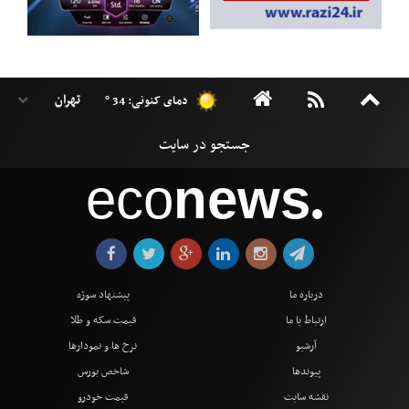
دمای کنونی: 34 °
eco
news
●
درباره ما
پیشنهاد سوژه
ارتباط با ما
قیمت سکه و طلا
آرشیو
نرخ ها و نمودارها
پیوندها
شاخص بورس
نقشه سایت
قیمت خودرو