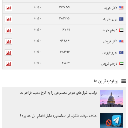
0 (0%)
24759
دلار خرید
0 (0%)
28235
یورو خرید
0 (0%)
6741
درهم خرید
0 (0%)
24984
دلار فروش
0 (0%)
28492
یورو فروش
0 (0%)
6803
درهم فروش
پربازدیدترین ها
ترامپ غول‌های هوش مصنوعی را به کاخ سفید فراخواند
حذف موقت تلگرام از اپ‌استور؛ دلیل اقدام اپل چه بود؟