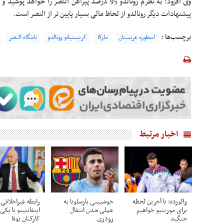
وی افزود: به نظرم رونالدو 95 درصد پیراهن النصر را خ
پیشنهادات دیگر رونالدو از لحاظ مالی بسیار پایین تر از النصر است.
برچسب‌ها :
اسطوره عربستان
مارکا
کریستیانو رونالدو
باشگاه النصر
اخبار مرتبط
والورده: تا آخرین لحظه
خوشبینی بارسلونا به
رابطه غیراخلاقی
برای مورینیو خواهیم
عملی شدن انتقال
اینفانتینو با یکی 
جنگید
رودری
کارکنان یوفا