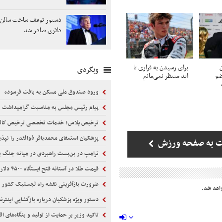
دلاری صادر شد
ن
برای رسیدن به فراری تا
وبگردی
ضو
ابد منتظر نمی‌مانم
ورود صندوق ملی مسکن به بافت فرسوده
پیام رئیس مجلس به مناسبت گرامیداشت روز 
ترخیص پلاس؛ خدمات تخصصی ترخیص کالا+
پزشکیان استعفای محمدباقر ذوالقدر را نپذ
ت به صفحه ورزش
ترامپ در بن‌بست راهبردی در میانه جنگ با 
قیمت طلا در آستانه فتح ایستگاه ۴۵۰۰ دلار
ضرورت بازآفرینی نقشه راه لجستیک کشور
اهد شد.
دستور ویژه پزشکیان درباره بازگشایی اینترن
تاکید وزیر بر حمایت از تولید و بنگاه‌های ا