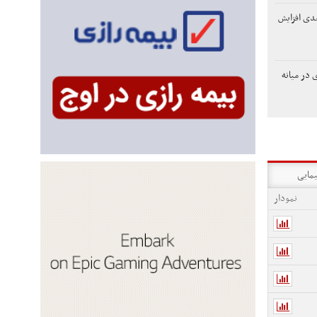
دی افزایش
 در میانه
یمایی
نمودار