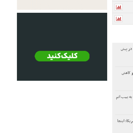
 در پیش
و کاهش
به بمب اتم
یکا: اینجا