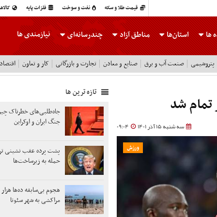
قیمت طلا و سکه
نفت و سوخت
فلزات پایه
کالاه
نیازمندی ها
 ها
استان‌ها
مناطق آزاد
چندرسانه‌ای
پتروشیمی
صنعت آب و برق
صنایع و معادن
تجارت و بازرگانی
کار و تعاون
اقتصاد
تازه ترین ها
ر تمام شد
جاه‌طلبی‌های خطرناک چین
جنگ‌ ایران و اوکراین
سه شنبه 15 آذر 1401
09:04
ورزش
پشت پرده عقب نشینی ترا
حمله به زیرساخت‌ها
هجوم بی‌سابقه ده‌ها هزار 
مراکشی به شهر سئوتا