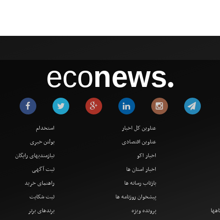
eco
news
●
عناوین کل اخبار
استخدام
عناوین اقتصادی
بولتن خبری
اخبار اکو
نیازمندیهای رایگان
اخبار استان ها
ثبت آگهی
بازتاب رسانه ها
راهنمای خرید
پیشخوان روزنامه ها
ثبت شکایت
اهها
پرونده ویژه
برندهای برتر