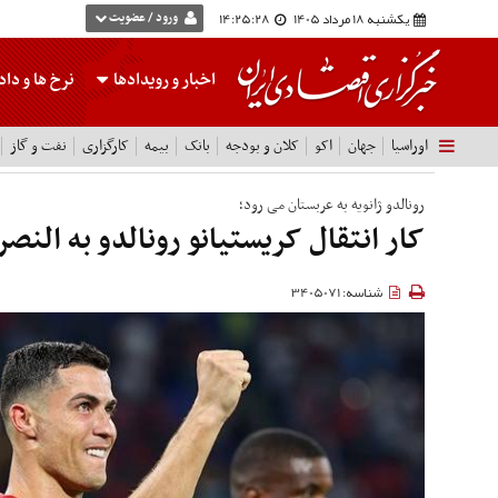
یکشنبه 18 مرداد 1405
14:25:29
ورود / عضویت
اخبار و رویدادها
نرخ ها
و داده
اوراسیا
جهان
اکو
کلان و بودجه
بانک
بیمه
کارگزاری
نفت و گاز
رونالدو ژانویه به عربستان می رود؛
کار انتقال کریستیانو رونالدو به النص
شناسه: 3405071