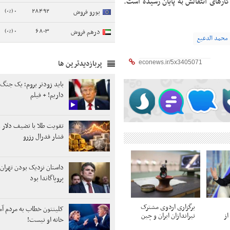
واهد پوشید و کارهای انتقالش به پایان رسیده است.
0 (0%)
28492
یورو فروش
0 (0%)
6803
درهم فروش
محمد الدعیع
پربازدیدترین ها
باید زودتر بروم؛ یک جنگ
داریم! + فیلم
تقویت طلا با تضیف دلار 
فشار فدرال رزرو
داستان نزدیک بودن تهران 
پروپاگاندا بود
برگزاری اردوی مشترک
کلینتون خطاب به مردم آمر
از
تیراندازان ایران و چین
خانه او نیست!