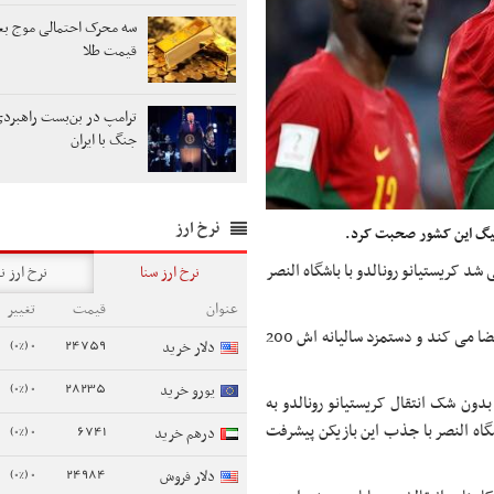
سه محرک احتمالی موج بع
قیمت طلا
ترامپ در بن‌بست راهبردی
جنگ با ایران
نرخ ارز
ه لیگ این کشور صحبت کرد.
شد کریستیانو رونالدو با باشگاه النصر
نرخ ارز سنا
نرخ ارز ن
عنوان
قیمت
تغییر
طبق اعلام این رسانه اسپانیایی رونالدو قراردادی 2 و نیم ساله با النصر امضا می کند و دستمزد سالیانه اش 200
0 (0%)
24759
دلار خرید
0 (0%)
28235
یورو خرید
دون شک انتقال کریستیانو رونالدو به
شگاه النصر با جذب این بازیکن پیشرفت
0 (0%)
6741
درهم خرید
0 (0%)
24984
دلار فروش