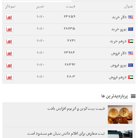
عنوان
قیمت
تغییر
نمودار
0 (0%)
24759
دلار خرید
0 (0%)
28235
یورو خرید
0 (0%)
6741
درهم خرید
0 (0%)
24984
دلار فروش
0 (0%)
28492
یورو فروش
0 (0%)
6803
درهم فروش
پربازدیدترین ها
قیمت بیت‌کوین و اتریوم افزایش یافت
ثبت سفارش برای اقلام دانش بنیان هم مسدود است