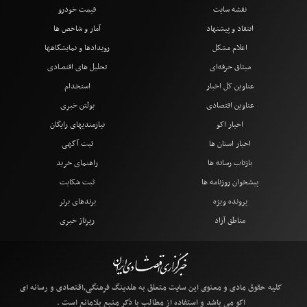
نقشه سایت
قیمت خودرو
انتقاد و پیشنهاد
آمار و شاخص ها
اعلام مشکل
رویدادها و نمایشگاهها
میثاق حرفه‌ای
تحلیل های اقتصادی
عناوین کل اخبار
استخدام
عناوین اقتصادی
بولتن خبری
اخبار اکو
نیازمندیهای رایگان
اخبار استان ها
ثبت آگهی
بازتاب رسانه ها
راهنمای خرید
پیشخوان روزنامه ها
ثبت شکایت
پرونده ویژه
برندهای برتر
مناطق آزاد
رپرتاژ خبری
کلیه حقوق مادی و معنوی این سایت متعلق به هلدینگ فرهنگی،اقتصادی و رسانه ای
اکو می باشد و استفاده از مطالب با ذکر منبع بلامانع است .