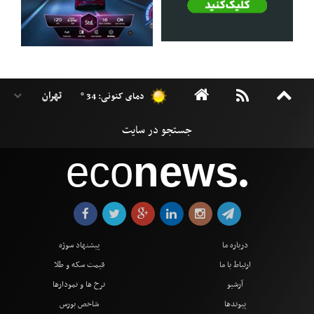
دمای کنونی: 34 °
eco
news
●
درباره ما
پیشنهاد سوژه
ارتباط با ما
قیمت سکه و طلا
آرشیو
نرخ ها و نمودارها
پیوندها
شاخص بورس