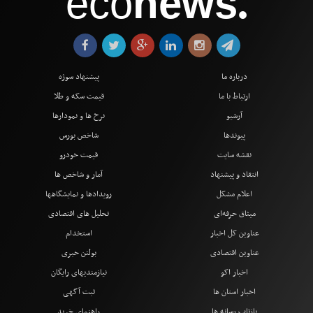
eco
news
●
درباره ما
پیشنهاد سوژه
ارتباط با ما
قیمت سکه و طلا
آرشیو
نرخ ها و نمودارها
پیوندها
شاخص بورس
نقشه سایت
قیمت خودرو
انتقاد و پیشنهاد
آمار و شاخص ها
اعلام مشکل
رویدادها و نمایشگاهها
میثاق حرفه‌ای
تحلیل های اقتصادی
عناوین کل اخبار
استخدام
عناوین اقتصادی
بولتن خبری
اخبار اکو
نیازمندیهای رایگان
اخبار استان ها
ثبت آگهی
بازتاب رسانه ها
راهنمای خرید