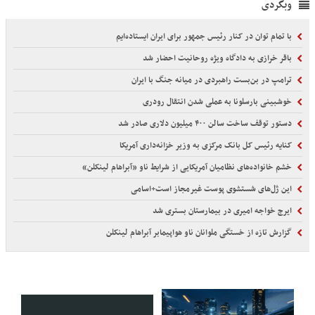
وبگردی
با تمام توان در کنار رئیس جمهور برای ایران ایستاده‌ایم
باقر خرازی به دادگاه ویژه روحانیت احضار شد
ترامپ در بن‌بست راهبردی در میانه جنگ با ایران
خوشبینی بارسلونا به عملی شدن انتقال رودری
دستور توقف ساخت سالن ۴۰۰ میلیون دلاری صادر شد
کنایه رئیس کل بانک مرکزی به وزیر خزانه‌داری آمریکا
خشم خانواده‌های نظامیان آمریکایی از شرایط ناو «آبراهام لینکلن»
این ژل‌های شستشوی پوست غیرمجاز است+اسامی
ایرج خواجه امیری در بیمارستان بستری شد
گزارش تازه از خستگی ملوانان ناو هواپیمابر آبراهام لینکلن