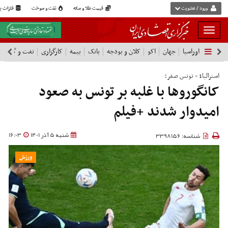
ورود / عضویت
قیمت طلا و سکه
نفت و سوخت
فلزات پا
بار
و
اوراسیا
جهان
اکو
کلان و بودجه
بانک
بیمه
کارگزاری
نفت و گاز
پ
بسته
نمودن
استرالیا1 - تونس صفر؛
فهرست
کانگوروها با غلبه بر تونس به صعود
امیدوار شدند +فیلم
شنبه 5 آذر 1401
16:03
شناسه: 3398156
ورزش