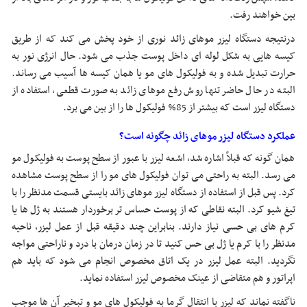
بین خواهند رفت.
درنتیجه دستگاه لیزر موهای زائد نوری از خود پخش می کند که از طریق
کیسه هایی به شکل لوله ای داخل پوست جذب می شود. حال انرژی نور به
حرارت تبدیل شده و به فولیکول های مو یا همان کیسه ها آسیب می رساند.
البته در حال حاضر تنها روش رفع موهای زائد به صورت قطعی، استفاده از
دستگاه لیزر است که بیشتر از 85% فولیکول ها را از بین می برد.
عملکرد دستگاه لیزر موهای زائد چگونه است؟
همان گونه که قبلاً اشاره شد، اشعه لیزر با عبور از سطح پوست به فولیکول مو
می رسد. البته به راحتی می توان فولیکول های مو را از سطح پوست مشاهده
کرد. پس قبل از استفاده از دستگاه لیزر موهای زائد بایستی قسمت مدنظر را با
تیغ شیو کرد. البته نقاطی که از پوست حساس تر برخوردار هستند به ژل ها یا
کرم های بی حسی نیاز دارند. بنابراین چند دقیقه قبل از عمل لیزر، ناحیه
مدنظر را با کرم یا ژل بی حس کنید تا در زمان درمان با درد و ناراحتی مواجه
نگردید. البته عمل لیزر در یک اتاق مخصوص انجام می شود که باید هم
اپراتور و هم متقاضی از عینک مخصوص لیزر استفاده نماید.
ناگفته نماند که لیزر با انتقال گرما به فولیکول های مو و تبخیر آن ها موجب