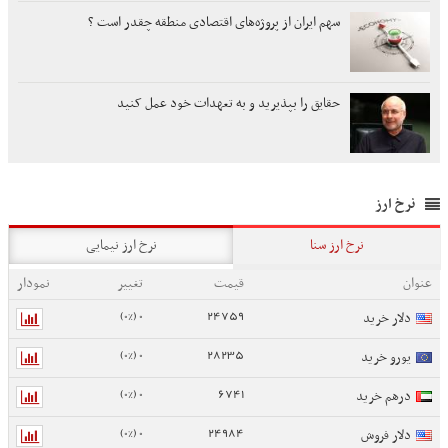
سهم ایران از پروژه‌های اقتصادی منطقه چقدر است ؟
حقایق را بپذیرید و به تعهدات خود عمل کنید
نرخ ارز
نرخ ارز سنا
نرخ ارز نیمایی
عنوان
قیمت
تغییر
نمودار
0 (0%)
24759
دلار خرید
0 (0%)
28235
یورو خرید
0 (0%)
6741
درهم خرید
0 (0%)
24984
دلار فروش