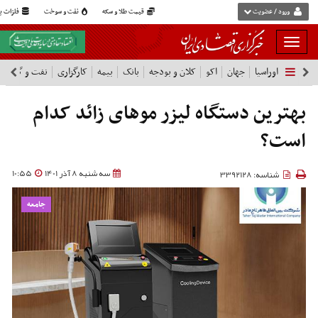
ورود / عضویت
قیمت طلا و سکه
نفت و سوخت
فلزات پا
بار
و
اوراسیا
جهان
اکو
کلان و بودجه
بانک
بیمه
کارگزاری
نفت و گاز
پ
بسته
نمودن
شرکت ها
فهرست
بهترین دستگاه لیزر موهای زائد کدام
است؟
سه شنبه 8 آذر 1401
10:55
شناسه: 3392128
جامعه