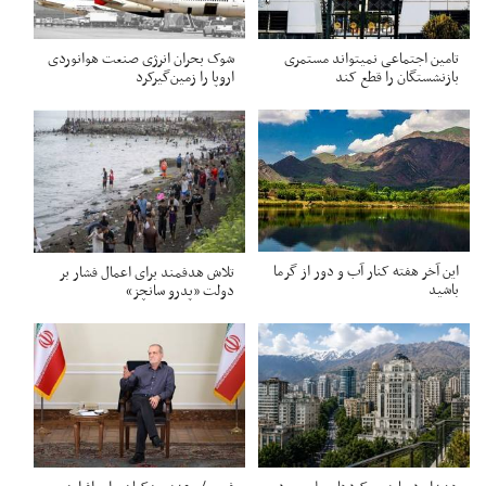
تامین اجتماعی نمیتواند مستمری
شوک بحران انرژی صنعت هوانوردی
بازنشستگان را قطع کند
اروپا را زمین‌گیر‌کرد
این آخر هفته کنار آب و دور از گرما
تلاش هدفمند برای اعمال فشار بر
باشید
دولت «پدرو سانچز»