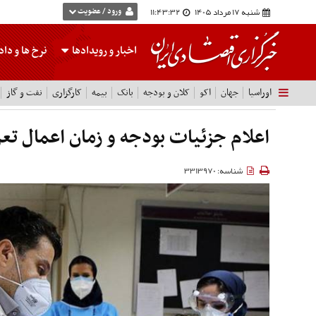
شنبه 17 مرداد 1405
11:43:34
ورود / عضویت
اخبار و رویدادها
نرخ ها
و داده
اوراسیا
جهان
اکو
کلان و بودجه
بانک
بیمه
کارگزاری
نفت و گاز
اعلام جزئیات بودجه و زمان اعمال تع
شناسه: 3313970