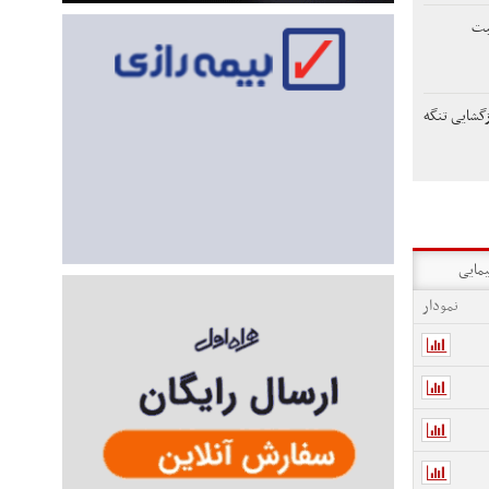
بت
ازگشایی تنگه
یمایی
نمودار