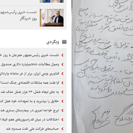
نشست خبری رئیس‌جمهور 
روز خبرنگار
وبگردی
نشست خبری رئیس‌جمهور همزمان با روز خب
وصول مطالبات 100میلیارد دلاری صندوق توسعه ازدولت
فناوری بومی ایران، برتر از هر سامانه واردا
آیا علت همه مشکلات اقتصادی جنگ است؟
به جای ایجاد شغل، ۲۳ هزار شغل حذف شد
حقایق را بپذیرید و به تعهدات خود عمل کن
ایرج خواجه امیری در بیمارستان بستری شد
اختلافات در میان فدراسیون‌های عضو فیفا ا
حساب‌های شرکت ملی نفت مسدود شد