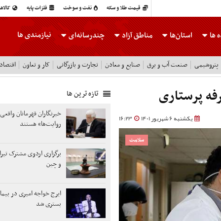
قیمت طلا و سکه
نفت و سوخت
فلزات پایه
کالاه
نیازمندی ها
 ها
استان‌ها
مناطق آزاد
چندرسانه‌ای
پتروشیمی
صنعت آب و برق
صنایع و معادن
تجارت و بازرگانی
کار و تعاون
اقتصاد
رفه پرستاری
تازه ترین ها
خبرنگاران قهرمانان واقع
یکشنبه 6 شهریور 1401
16:23
روایت‌ها» هستند
سلامت
برگزاری اردوی مشترک تیران
و چین
ایرج خواجه امیری در بیما
بستری شد