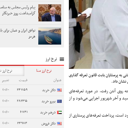
پیام رئیس مجلس به مناس
گرامیداشت روز خبرنگار
توافق ایران و عمان برای ب
هرمز
نرخ ارز
نرخ ارز سنا
نرخ ارز ن
ی به پرستاران بابت قانون تعرفه گذاری
عنوان
قیمت
تغییر
0 (0%)
24759
دلار خرید
 روی آنتن رفت، در مورد تعرفه‌های
تصویب هیأت دولت رسید و آخر شهریور اجرایی می‌شود و از
0 (0%)
28235
یورو خرید
0 (0%)
6741
درهم خرید
است، پرداخت تعرفه‌های پرستاری از
0 (0%)
24984
دلار فروش