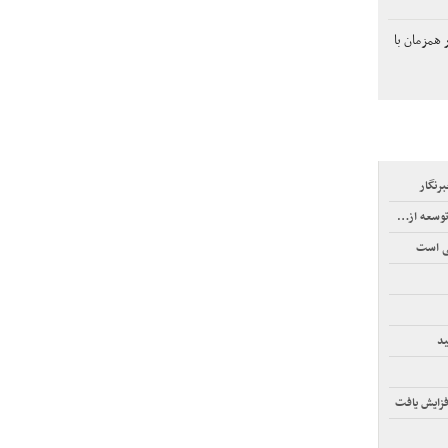
همزمان با
رنگار
تی است
ید
فزایش یافت