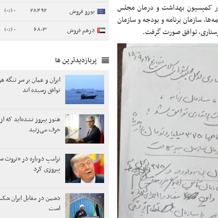
 در کمیسیون بهداشت و درمان مجلس
0 (0%)
28492
یورو فروش
ه‌ها، سازمان برنامه و بودجه و سازمان
0 (0%)
6803
درهم فروش
پرستاری، توافق صورت گرفت.
پربازدیدترین ها
ایران و عمان بر سر تنگه هر
توافق رسیده اند
هنوز پیروز نشده‌اید که از 
حرف می‌زنید
ترامپ دوباره در «تروث س
پیروزی کرد
دشمن در مقابل ایران شک
است