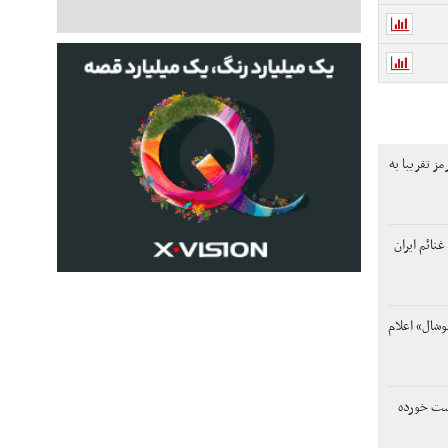
مز تقریبا به
غنائم ایران
وشال» اعلام
ست خورده