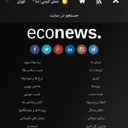
دمای کنونی: 34 °
eco
news
●
درباره ما
پیشنهاد سوژه
ارتباط با ما
قیمت سکه و طلا
آرشیو
نرخ ها و نمودارها
پیوندها
شاخص بورس
نقشه سایت
قیمت خودرو
انتقاد و پیشنهاد
آمار و شاخص ها
اعلام مشکل
رویدادها و نمایشگاهها
میثاق حرفه‌ای
تحلیل های اقتصادی
عناوین کل اخبار
استخدام