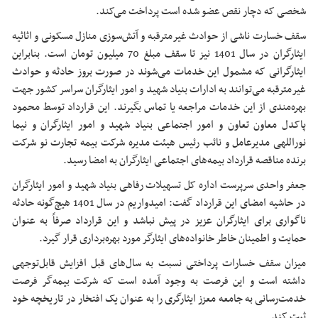
شخصی که دچار نقص عضو شده است پرداخت می‌کند.
سقف خسارت ناشی از حوادث غیرمترقبه و آتش‌سوزی منازل مسکونی و اثاثیه
ایثارگران در سال 1401 نیز تا سقف مبلغ 70 میلیون تومان است. بنابراین
ایثارگرانی که مشمول این خدمات می‌شوند در صورت بروز حادثه و حوادث
غیرمترقبه می‌توانند به ادارات بنیاد شهید و امور ایثارگران سراسر کشور جهت
بهره‌مندی از این خدمات مراجعه یا تماس بگیرند. این قرارداد توسط محمود
پاکدل معاون تعاون و امور اجتماعی بنیاد شهید و امور ایثارگران و نیما
نوراللهی مدیرعامل و نائب رئیس هیئت مدیره شرکت بیمه تجارت نو شرکت
برنده مناقصه قرارداد بیمه‌های اجتماعی ایثارگران به امضا رسید.
جعفر واحدی سرپرست اداره کل تسهیلات رفاهی بنیاد شهید و امور ایثارگران
در حاشیه امضای این قرارداد گفت: امیدواریم در سال 1401 هیچ‌گونه حادثه
ناگواری برای ایثارگران عزیز در پیش نباشد و این قرارداد صرفاً به عنوان
حمایت و اطمینان خاطر خانواده‌های ایثارگر مورد بهره‌برداری قرار گیرد.
میزان سقف خسارات پرداختی نسبت به سال‌های قبل افزایش قابل‌توجهی
داشته است و این فرصت به وجود آمده است که شرکت بیمه‌گر فرصت
خدمت‌رسانی به جامعه معزز ایثارگری را به عنوان یک افتخار در تاریخچه خود
ثبت کند.