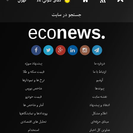
دمای کنونی: 34 °
eco
news
●
درباره ما
پیشنهاد سوژه
ارتباط با ما
قیمت سکه و طلا
آرشیو
نرخ ها و نمودارها
پیوندها
شاخص بورس
نقشه سایت
قیمت خودرو
انتقاد و پیشنهاد
آمار و شاخص ها
اعلام مشکل
رویدادها و نمایشگاهها
میثاق حرفه‌ای
تحلیل های اقتصادی
عناوین کل اخبار
استخدام