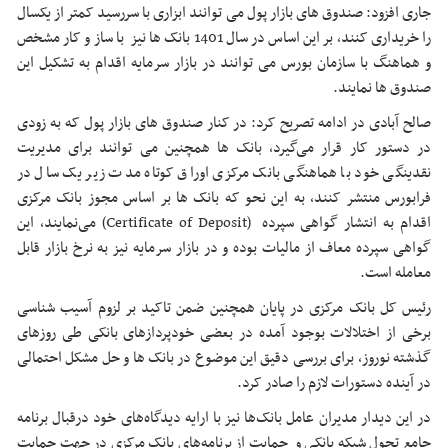
جاری افزود: صندوق های بازار پول می توانند ابزاری با سررسید کمتر از یکسال
را خریداری کنند، بر این اساس در سال 1401 بانک ها نیز با ساز و کار مشخص
و هماهنگ با سازمان بورس می توانند در بازار سرمایه اقدام به تشکیل این
صندوق ها نمایند.
صالح آبادی در ادامه تصریح کرد: در کنار صندوق های بازار پول که به زودی
در دستور کار قرار می‌گیرد، بانک ها همچنین می توانند برای مدیریت
نقدینگی خود با هماهنگی بانک مرکزی اوراق کوتاه مدت زیر یک سال در
فرابورس منتشر کنند، به این نحو که بانک ها بر اساس مجوز بانک مرکزی
اقدام به انتشار گواهی سپرده (Certificate of Deposit) می‌نمایند، این
گواهی سپرده معاف از مالیات بوده و در بازار سرمایه نیز به نرخ بازار قابل
معامله است.
رئیس کل بانک مرکزی در پایان همچنین ضمن تاکید بر لزوم آسیب شناسی
برخی از اختلالات بوجود آمده در بعضی خودپردازهای بانکی طی روزهای
گذشته نوروز، برای بررسی دقیق این موضوع در بانک ها و حل مشکل احتمالی
در آینده دستورات لازم را صادر کرد.
در این دیدار مدیران عامل بانک‌ها نیز با ارایه دیدگاه‌های خود درقبال برنامه
جامع تحول شبکه بانکی و حمایت از برنامه‌های بانک مرکزی در جهت حمایت