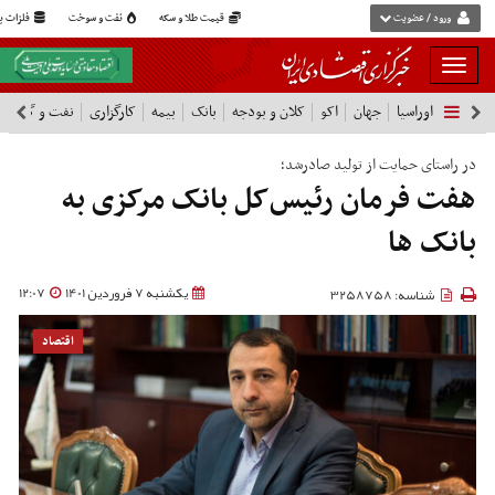
ورود / عضویت
قیمت طلا و سکه
نفت و سوخت
فلزات پا
بار
و
اوراسیا
جهان
اکو
کلان و بودجه
بانک
بیمه
کارگزاری
نفت و گاز
پ
بسته
نمودن
فهرست
در راستای حمایت از تولید صادرشد؛
هفت فرمان رئیس‌کل بانک مرکزی به
بانک‌ ها
یکشنبه 7 فروردین 1401
12:07
شناسه: 3258758
اقتصاد