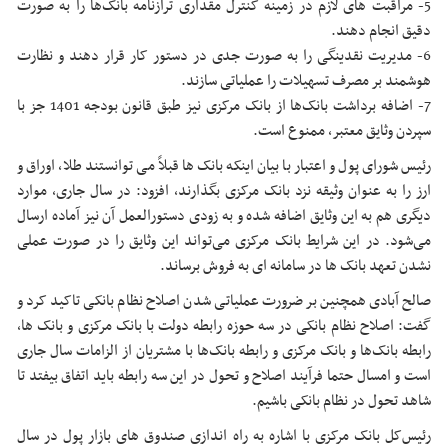
5- مراقبت های لازم در زمینه کنترل مقداری ترازنامه بانک‌ها را به صورت
دقیق انجام دهند.
6- مدیریت نقدینگی را به صورت جدی در دستور کار قرار دهند و نظارت
هوشمند بر مصرف تسهیلات را عملیاتی سازند.
7- اضافه برداشت بانک‌ها از بانک مرکزی نیز طبق قانون بودجه 1401 جز با
سپردن وثایق معتبر، ممنوع است.
رئیس شورای پول و اعتبار با بیان اینکه بانک ها قبلاً می ‌توانستند طلا، اوراق و
ارز را به عنوان وثیقه نزد بانک مرکزی بگذارند، افزود: در سال جاری، موارد
دیگری هم به این وثایق اضافه شده و به زودی دستورالعمل آن نیز آماده ارسال
می‌شود. در این شرایط بانک مرکزی می‌تواند این وثایق را در صورت عملی
نشدن تعهد بانک ها در سامانه ای به فروش برساند.
صالح آبادی همچنین بر ضرورت عملیاتی شدن اصلاح نظام بانکی تاکید کرد و
گفت: اصلاح نظام بانکی در سه حوزه رابطه دولت با بانک مرکزی و بانک ها،
رابطه بانک‌ها و بانک مرکزی و رابطه بانک‌ها با مشتریان از الزامات سال جاری
است و امسال حتما فرآیند اصلاح و تحول در این سه رابطه باید اتفاق بیفتد تا
شاهد تحول در نظام بانکی باشیم.
رئیس‌کل بانک مرکزی با اشاره به راه اندازی صندوق های بازار پول در سال