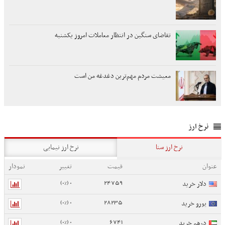
تقاضای سنگین در انتظار معاملات امروز یکشنبه
معیشت مردم مهم‌ترین دغدغه من است
نرخ ارز
نرخ ارز سنا
نرخ ارز نیمایی
عنوان
قیمت
تغییر
نمودار
0 (0%)
24759
دلار خرید
0 (0%)
28235
یورو خرید
0 (0%)
6741
درهم خرید