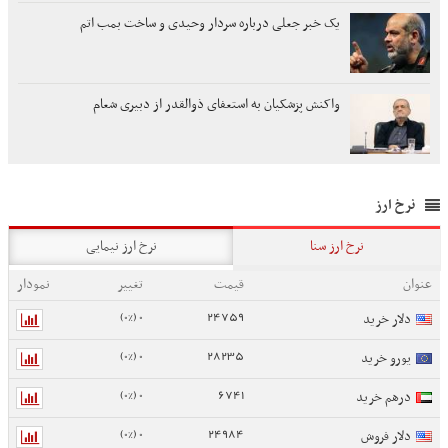
یک خبر جعلی درباره سردار وحیدی و ساخت بمب اتم
واکنش پزشکیان به استعفای ذوالقدر از دبیری شعام
نرخ ارز
نرخ ارز سنا
نرخ ارز نیمایی
عنوان
قیمت
تغییر
نمودار
0 (0%)
24759
دلار خرید
0 (0%)
28235
یورو خرید
0 (0%)
6741
درهم خرید
0 (0%)
24984
دلار فروش