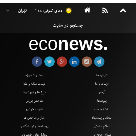
دمای کنونی: 34 °
eco
news
●
درباره ما
پیشنهاد سوژه
ارتباط با ما
قیمت سکه و طلا
آرشیو
نرخ ها و نمودارها
پیوندها
شاخص بورس
نقشه سایت
قیمت خودرو
انتقاد و پیشنهاد
آمار و شاخص ها
اعلام مشکل
رویدادها و نمایشگاهها
میثاق حرفه‌ای
تحلیل های اقتصادی