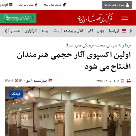
ورود / عضویت
قیمت طلا و سکه
نفت و سوخت
فلزات پا
بار
و
اوراسیا
جهان
اکو
کلان و بودجه
بانک
بیمه
کارگزاری
نفت و گاز
پ
بسته
نمودن
فهرست
فردا و به میزبانی موسسه فرهنگی هنری صبا؛
اولین اکسپوی آثار حجمی هنرمندان
افتتاح می شود
چهارشنبه 8 دی 1400
12:38
شناسه: 3211928
فرهنگ