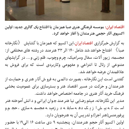
اقتصاد ایران:
موسسه فرهنگی هنری صبا همزمان با افتتاح یک گالری جدید: اولین
اکسپوی آثار حجمی هنرمندان را آغاز خواهد کرد.
به گزارش خبرگزاری
اقتصادایران
،
این اکسپو که همزمان با گشایش 《نگارخانه
صبا》 افتتاح خواهد شد شامل ۱۴۰ اثر ۳۳ هنرمند در رشته های مختلفی از:
مجسمه، زیور آلات، سفال وسرامیک، چرم وچوب، قلم زنی و... در گرایشهای
متنوعی از رئال تا انتزاعی و مفهومی وکاربردی است که برای فروش به
علاقمندان عرضه خواهد شد.
گفتنی است این نگارخانه، بصورت دائمی به فروش آثار هنری و حمایت از
هنرمندان و حرکت در مسیر اقتصاد هنر و بسترسازی برای عمومیت بخشی
فرهنگ خرید آثار هنری در جامعه اختصاص خواهد داشت.
مدیر این نگارخانه، میثم رضایی نیا هنرمند جوان ایرانی و دانش آموخته هنر
است که بیش از یک دهه سابقه در زمینه مجسمه سازی، حجم و
پرفورمنس(هنر اجرا) و تدریس آن به هنرجویان دارد.
اولین اکسپو آثار حجم هنرمندان، پنجشنبه ۹ دی ساعت ۱۶ الی۱۹ با حضور