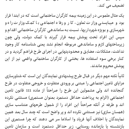
تضعیف می کند.
یک مثال ملموس در این زمینه بیمه کارگران ساختمانی است که در ابتدا قرار
بود و می‎بایستی وزارت تعاون، کار و رفاه اجتماعی با کمک وزارت راه و
شهرسازی و بویژه شهرداریها، نسبت به ساماندهی کارگران ساختمانی اقدام و
سپس این افراد تحت پوشش بیمه قرار گیرند با کمک دولت، ولی چون
زیرساختهای لازم و ساماندهی مربوطه انجام نشد یعنی شناسنامه کار وجود
نداشت، مشکلات، مضایق و محدودیتهایی در اجرای طرح فراهم گردید و در
کنار برخی سوء استفاده ها، بخشی از کارگران ساختمانی واقعی نیز از این
پوشش محروم ماندند.
ثانیاً نکته مهم دیگر در قبال طرح پیشنهادی نمایندگان این است که شناورسازی
مزایای تامین اجتماعی را مبتنی بر ورودی متفاوت و خروجی متفاوت در طرح
گنجانده اند ولی مشمولین این طرح را صراحتاً از ماده 111 قانون تامین
اجتماعی (الزام به پرداخت حداقل دستمزد بعنوان مستمری) مستثنی نکرده
اند و طرفه تر آنکه صراحتاً این افراد را از شمول طرحهای متناسب سازی
(همسان سازی) نیز مستثنی نکرده اند و پر واضح است که چند سال بعد همین
نمایندگان یا اخلاف آنها فریاد وا اسلاما سر می دهند که چرا مستمری این
بازنشسته یا بازمانده روستایی، زیر حداقل دستمزد است و سازمان تامین