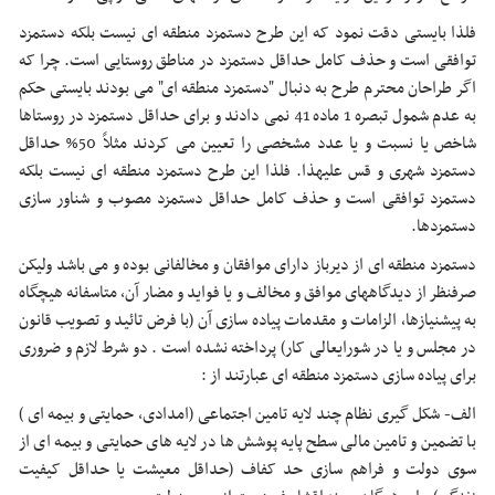
فلذا بایستی دقت نمود که این طرح دستمزد منطقه ای نیست بلکه دستمزد
توافقی است و حذف کامل حداقل دستمزد در مناطق روستایی است. چرا که
اگر طراحان محترم طرح به دنبال "دستمزد منطقه ای" می بودند بایستی حکم
به عدم شمول تبصره 1 ماده 41 نمی دادند و برای حداقل دستمزد در روستاها
شاخص یا نسبت و یا عدد مشخصی را تعیین می کردند مثلاً 50% حداقل
دستمزد شهری و قس علیهذا. فلذا این طرح دستمزد منطقه ای نیست بلکه
دستمزد توافقی است و حذف کامل حداقل دستمزد مصوب و شناور سازی
دستمزدها.
دستمزد منطقه ای از دیرباز دارای موافقان و مخالفانی بوده و می باشد ولیکن
صرفنظر از دیدگاههای موافق و مخالف و یا فواید و مضار آن، متاسفانه هیچگاه
به پیشنیازها، الزامات و مقدمات پیاده سازی آن (با فرض تائید و تصویب قانون
در مجلس و یا در شورایعالی کار) پرداخته نشده است . دو شرط لازم و ضروری
برای پیاده سازی دستمزد منطقه ای عبارتند از :
الف- شکل گیری نظام چند لایه تامین اجتماعی (امدادی، حمایتی و بیمه ای )
با تضمین و تامین مالی سطح پایه پوشش ها در لایه های حمایتی و بیمه ای از
سوی دولت و فراهم سازی حد کفاف (حداقل معیشت یا حداقل کیفیت