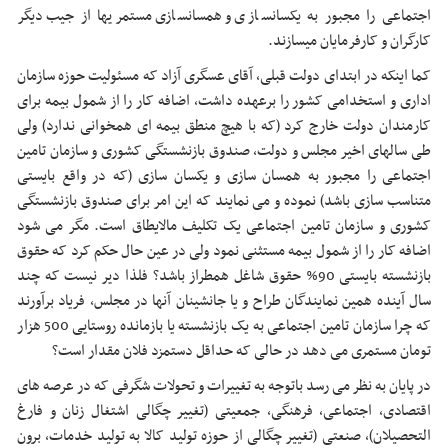
اجتماعی را مجبور به یکسان‎سازی و همسان‏سازی مستمریها از جیب دیگر
کارگران و کارفرمایان می‎سازند.
کما اینکه در ابتدای دولت قبلی، آقای عسگری آزاد که مسئولیت حوزه سازمان
اداری و استخدامی کشور را برعهده داشت، اضافه کار را از شمول بیمه برای
کارمندان دولت خارج کرد (که با هیچ منطق بیمه ای همخوانی ندارد) ولی
طی سالهای اخیر مجلس و دولت، صندوق بازنشستگی کشوری و سازمان تامین
اجتماعی را مجبور به همسان سازی و یکسان سازی (که در واقع بایستی
متناسب سازی باشد) نموده و می نمایند که این امر برای صندوق بازنشستگی
کشوری و سازمان تامین اجتماعی یک تکلیف مالایطاق است. مگر می شود
اضافه کار را از شمول بیمه مستثنی نمود ولی در عین حال حکم کرد که حقوق
بازنشسته بایستی 90% حقوق شاغل همطراز باشد؟ فلذا دیر نیست که چند
سال آینده همین نمایندگان طراح و یا جانشینان آنها در مجلس، فریاد برآورند
که چرا سازمان تامین اجتماعی به یک بازنشسته یا بازمانده روستایی 500 هزار
تومان مستمری می دهد در حالی که حداقل دستمزد فلان مقدار است؟
در پایان به نظر می رسد باتوجه به تغییرات و تحولات شگرفی که در عرصه های
اقتصادی، اجتماعی، فرهنگی، جمعیتی (تغییر چگالی اشتغال زنان و فارغ
التحصیلان)، صنعتی (تغییر چگالی از حوزه تولید کالا به تولید خدمات، برون