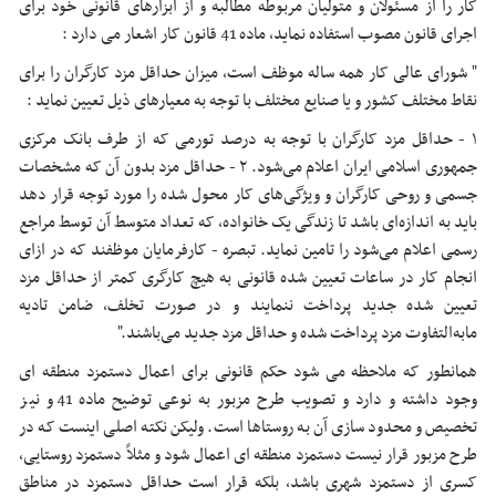
کار را از مسئولان و متولیان مربوطه مطالبه و از ابزارهای قانونی خود برای
اجرای قانون مصوب استفاده نماید، ماده 41 قانون کار اشعار می دارد :
" شورای عالی کار همه ساله موظف است، میزان حداقل مزد کارگران را برای
نقاط مختلف کشور و یا صنایع مختلف با توجه به معیارهای ذیل تعیین نماید :
۱ - حداقل مزد کارگران با توجه به درصد تورمی که از طرف بانک مرکزی
جمهوری اسلامی ایران اعلام می‌شود. ۲ - حداقل مزد بدون آن که مشخصات
جسمی و روحی کارگران و ویژگی‌های کار محول شده را مورد توجه قرار دهد
باید به اندازه‌ای باشد تا‌ زندگی یک خانواده، که تعداد متوسط آن توسط مراجع
رسمی اعلام می‌شود را تامین نماید. ‌تبصره - کارفرمایان موظفند که در ازای
انجام کار در ساعات تعیین شده قانونی به هیچ کارگری کمتر از حداقل مزد
تعیین شده جدید پرداخت ننمایند‌ و در صورت تخلف، ضامن تادیه
مابه‌التفاوت مزد پرداخت شده و حداقل مزد جدید می‌باشند."
همانطور که ملاحظه می شود حکم قانونی برای اعمال دستمزد منطقه ای
وجود داشته و دارد و تصویب طرح مزبور به نوعی توضیح ماده 41 و نیز
تخصیص و محدود سازی آن به روستاها است. ولیکن نکته اصلی اینست که در
طرح مزبور قرار نیست دستمزد منطقه ای اعمال شود و مثلاً دستمزد روستایی،
کسری از دستمزد شهری باشد، بلکه قرار است حداقل دستمزد در مناطق