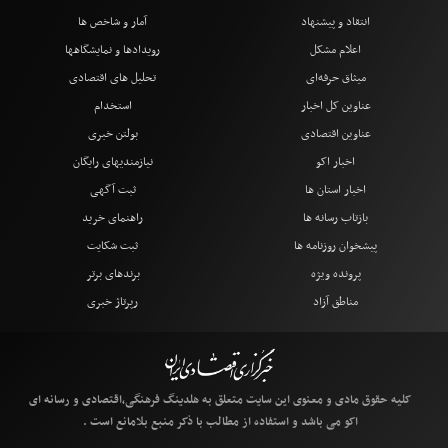
انتقاد و پیشنهاد
آمار و شاخص ها
اعلام مشکل
رویدادها و نمایشگاهها
میثاق حرفه‌ای
تحلیل های اقتصادی
عناوین کل اخبار
استخدام
عناوین اقتصادی
بولتن خبری
اخبار اکو
نیازمندیهای رایگان
اخبار استان ها
ثبت آگهی
بازتاب رسانه ها
راهنمای خرید
پیشخوان روزنامه ها
ثبت شکایت
پرونده ویژه
برندهای برتر
مناطق آزاد
رپرتاژ خبری
کلیه حقوق مادی و معنوی این سایت متعلق به هلدینگ فرهنگی،اقتصادی و رسانه ای
اکو می باشد و استفاده از مطالب با ذکر منبع بلامانع است .