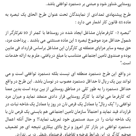
روستایی شناور شود و مبتنی بر دستمزد توافقی باشد.
طرح پیشنهادی تعدادی از نمایندگان تحت عنوان طرح الحاق یک تبصره به
ماده 41 قانون کار اشعار می دارد :
"تبصره 2- کارفرمایان مشاغل ایجاد شده در روستاها با کمتر از 10 نفرکارگر از
شمول حداقل مزد موضوع تبصره 1 این ماده مستثنی می باشند . پرداخت مزد،
حق بیمه و سایر مزایای متعلقه ی کارگران این مشاغل براساس قرارداد فی مابین
بوده و صندوق تامین اجتماعی متناسب با مبلغ دریافتی، ملزم به ارائه خدمات
است."
در واقع این طرح دستمزد منطقه ای نیست بلکه دستمزد توافقی است و می
تواند بین یک ریال تا حداقل دستمزد مصوب در نوسان باشد. این طرح در واقع
حداقل دستمزد را به طور کلی در مناطق روستایی از بین برده است بدین معنا
که کارفرما می تواند با کارگر روستایی قرار دادی منعقد نماید و میزان مزد
توافقی را "یک ریال" یا معادل یک قرص نان در روز یا معادل یک شاخه نبات در
قرارداد قید نماید و احتمالاً سازمان تامین اجتماعی هم بایستی یک قرص نان با
یک شاخه نبات را در سبد مستمری خود تعریف نماید؟! و حال آنکه اعمال
دستمزد توافقی در بازار کار امروز و نرخ بالای بیکاری نتیجه ای جز تضعیف
موضع کارگر در این شرایط عرضه و تقاضای فرصتهای شغلی در پی ندارد.