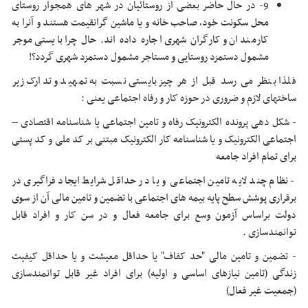
9- در حال حاضر بعضی از روستائیان در شهر های همجوار روستای
محل سکونت خود، صاحب خانه و یا ماشین گرانقیمت هستند و آنرا به
کارمندان و کارگران شهری اجاره داده اند. حال چرا بایستی موجر
مشمول دستمزد روستایی و مستاجر مشمول دستمزد شهری گردد؟!
فلذا بنظر می رسد قبل از هر چیز بایستی نسبت به تمهید و تدارک زیر
ساختهای لازم و ضروری در حوزه کار و رفاه اجتماعی یعنی :
- شکل دهی پرونده الکترونیک رفاه و تامین اجتماعی یا شناسنامه اقتصادی –
اجتماعی الکترونیک و یا شناسنامه کار الکترونیک مبتنی بر کد ملی و کد پستی
برای تمام افراد جامعه
- نظام چند لایه تامین اجتماعی و یا در حداقل شرایط ایجاد فراگیری در
برقراری پوشش سطح پایه بیمه های اجتماعی با تضمین و تامین مالی آن از سوی
دولت براساس آزمون وسع برای جامعه فعال و در سن کار و افراد قابل
توانمندسازی .
- تضمین و تامین مالی "حد کفاف" یا حداقل معیشت و یا حداقل کیفیت
زندگی (تامین نیازهای اساسی و اولیه) برای افراد غیر قابل توانمندسازی
(جمعیت غیر فعال)