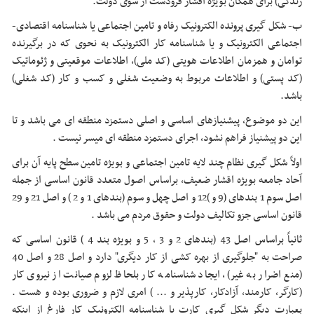
زندگی) برای همگان بویژه اقشار فرودست از سوی دولت.
ب- شکل گیری پرونده الکترونیک رفاه و تامین اجتماعی یا شناسنامه اقتصادی-
اجتماعی الکترونیک و یا شناسنامه کار الکترونیک به نحوی که در برگیرنده
توامان و همزمان اطلاعات هویتی (کد ملی)، اطلاعات موقعیتی و ژئوماتیک
(کد پستی) و اطلاعات مربوط به وضعیت شغلی و کسب و کار (کد شغلی)
باشد.
این دو موضوع، پیشنیازهای اساسی و اصلی دستمزد منطقه ای می باشد و تا
این دو پیشنیاز فراهم نشود، اجرای دستمزد منطقه ای میسر نیست .
اولاً شکل گیری نظام چند لایه تامین اجتماعی و بویژه تامین سطح پایه آن برای
آحاد جامعه بویژه اقشار ضعیف، براساس اصول متعدد قانون اساسی از جمله
اصل سوم 1 بندهای (9 و )12 و اصل چهل و سوم (بندهای 1 و 2 ) و اصل 21 و 29
قانون اساسی جزو تکالیف دولت و حقوق مردم می باشد .
ثانیاً براساس اصل 43 (بندهای 2 و 3 ، 5 و بویژه بند 4 ) قانون اساسی که
صراحت به "جلوگیری از بهره کشی از کار دیگری" دارد و اصل 28 و اصل 40
(منع اضرار به غیر)، ایجاد شناسنامه کار بلحاظ لزوم صیانت از نیروی کار
(کارگر، کارمند، آزادکار، کارپذیر و ... ) امری لازم و ضروری بوده و هست .
بعبارت دیگر شکل گیری کارت یا شناسنامه الکترونیک کار فارغ از اینکه