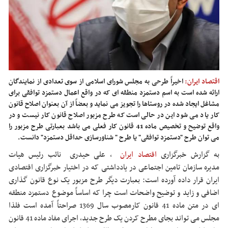
اقتصاد ایران:
اخیراً طرحی به مجلس شورای اسلامی از سوی تعدادی از نمایندگان
ارائه شده است به اسم دستمزد منطقه ای که در واقع اعمال دستمزد توافقی برای
مشاغل ایجاد شده در روستاها را تجویز می نماید و بعضاً از آن بعنوان اصلاح قانون
کار یاد می شود این در حالی است که طرح مزبور اصلاح قانون کار نیست و در
واقع توضیح و تخصیص ماده 41 قانون کار فعلی می باشد بعبارتی طرح مزبور را
می توان طرح "دستمزد توافقی" یا طرح " شناورسازی حداقل دستمزد" دانست.
به گزارش خبرگزاری
اقتصاد ایران
،
علی حیدری نائب رئیس هیات
مدیره سازمان تامین اجتماعی
در یادداشتی که در اختیار خبرگزاری اقتصادی
ایران قرار داده آورده است: بعبارت دیگر طرح مزبور یک نوع قانون گذاری
اضافی و زاید و توضیح واضحات است چرا که اساساً موضوع دستمزد منطقه
ای در متن ماده 41 قانون کارمصوب سال 1369 صراحتاً آمده است فلذا
مجلس می تواند بجای مطرح کردن یک طرح جدید، اجرای مفاد ماده 41 قانون