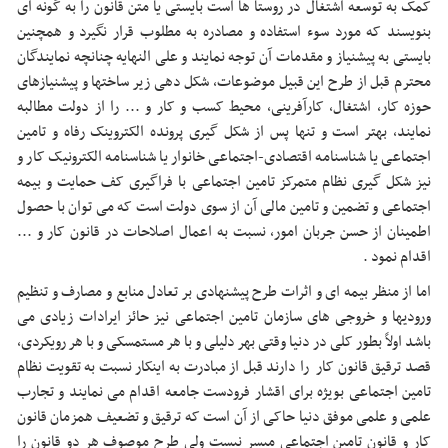
کمک به توسعه اشتغال در روستا ها است بایستی یا متن قانون را به گونه ای
بنویسند که مورد سوء استفاده و مصادره به مطلوب قرار نگیرد و همچنین
بایستی به پیشنیاز و مقدمات آن توجه نمایند و علی النهایه چنانچه نمایندگان
محترم قبل از طرح این قبیل موضوعات، شکل دهی زیر ساختها و پیشنیازهای
حوزه کار، اشتغال، کارآفرینی، محیط کسب و کار و ... را از دولت مطالبه
نمایند، بهتر است و تنها پس از شکل گیری پرونده الکتروینک رفاه و تامین
اجتماعی یا شناسنامه اقتصادی-اجتماعی خانوار یا شناسنامه الکترونیک کار و
نیز شکل گیری نظام متمرکز تامین اجتماعی با فراگیری کف حمایت و بیمه
اجتماعی و تضمین و تامین مالی آن از سوی دولت است که می توان با حصول
اطمینان از حسن جربان امور، نسبت به اعمال اصلاحات در قانون کار و ...
اقدام نمود .
اما از منظر بیمه ای و اثرات طرح پیشنهادی بر تعادل منابع و مصارف و تنظیم
ورودیها و خروجی های سازمان تامین اجتماعی نیز حائز ایرادات زیادی می
باشد اولاً بطور کلی در دنیا وقتی بهر دلیلی و با هر مستمسکی و با هر رویکردی،
قصد ترقیق قانون کار را دارند قبل از مبادرت به اینکار نسبت به تقویت نظام
تامین اجتماعی بویژه برای اقشار فرودست جامعه اقدام می نمایند و تجارب
علمی و علمی موفق دنیا حاکی از آن است که ترقیق و تضعیف همزمان قانون
کار و قانون تامین اجتماعی میسر نیست ولی طرح موصوف هر دو قانون را