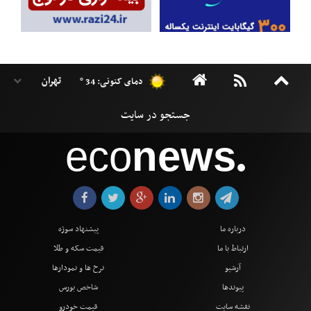
دمای کنونی: 34 °
eco
news
●
درباره ما
پیشنهاد سوژه
ارتباط با ما
قیمت سکه و طلا
آرشیو
نرخ ها و نمودارها
پیوندها
شاخص بورس
نقشه سایت
قیمت خودرو