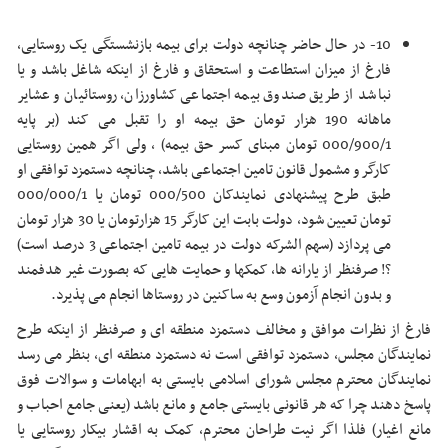
10- در حال حاضر چنانچه دولت برای بیمه بازنشستگی یک روستایی،
فارغ از میزان استطاعت و استحقاق و فارغ از اینکه شاغل باشد و یا
نباشد از طریق صندوق بیمه اجتماعی کشاورزان، روستائیان و عشایر
ماهانه 190 هزار تومان حق بیمه او را تقبل می کند (بر پایه
000/900/1 تومان مبنای کسر حق بیمه) ، ولی اگر همین روستایی
کارگر و مشمول قانون تامین اجتماعی باشد، چنانچه دستمزد توافقی او
طبق طرح پیشنهادی نمایندکان 000/500 تومان یا 000/000/1
تومان تعیین شود، دولت بابت این کارگر 15 هزارتومان یا 30 هزار تومان
می پردازد (سهم الشرکه دولت در بیمه تامین اجتماعی 3 درصد است)
؟! صرفنظر از یارانه ها، کمکها و حمایت هایی که بصورت غیر هدفمند
و بدون انجام آزمون وسع به ساکنین در روستاها انجام می پذیرد.
فارغ از نظرات موافق و مخالف دستمزد منطقه ای و صرفنظر از اینکه طرح
نمایندگان مجلس، دستمزد توافقی است نه دستمزد منطقه ای، بنظر می رسد
نمایندگان محترم مجلس شورای اسلامی بایستی به ابهامات و سوالات فوق
پاسخ دهند چرا که هر قانونی بایستی جامع و مانع باشد (یعنی جامع احباب و
مانع اغیار) فلذا اگر نیت طراحان محترم، کمک به اقشار بیکار روستایی یا