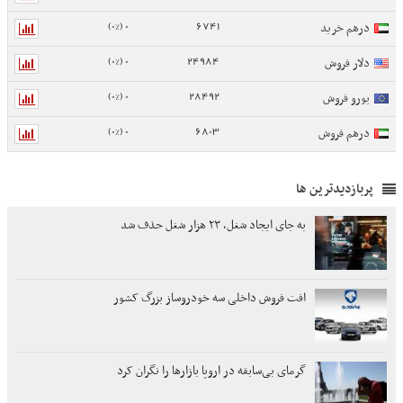
0 (0%)
6741
درهم خرید
0 (0%)
24984
دلار فروش
0 (0%)
28492
یورو فروش
0 (0%)
6803
درهم فروش
پربازدیدترین ها
به جای ایجاد شغل، ۲۳ هزار شغل حذف شد
افت فروش داخلی سه خودروساز بزرگ کشور
گرمای بی‌سابقه در اروپا بازارها را نگران کرد