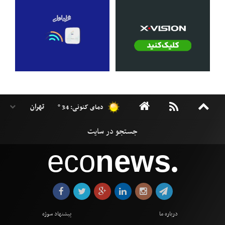
دمای کنونی: 34 °
eco
news
●
درباره ما
پیشنهاد سوژه