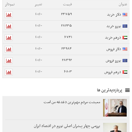
عنوان
قیمت
تغییر
نمودار
0 (0%)
24759
دلار خرید
0 (0%)
28235
یورو خرید
0 (0%)
6741
درهم خرید
0 (0%)
24984
دلار فروش
0 (0%)
28492
یورو فروش
0 (0%)
6803
درهم فروش
پربازدیدترین ها
معیشت مردم مهم‌ترین دغدغه من است
بررسی چهار پیشران اصلی تورم در اقتصاد ایران