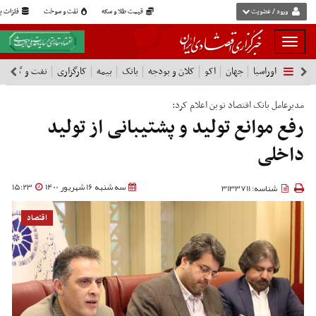
ورود / عضویت
قیمت طلا و سکه
نفت و سوخت
فلزات پا
بار
و
اوراسیا
جهان
اکو
کلان و بودجه
بانک
بیمه
کارگزاری
نفت و گاز
پ
بسته
نمودن
فهرست
مدیرعامل بانک اقتصاد نوین اعلام کرد:
رفع موانع تولید و پشتیبانی از تولید
داخلی
سه شنبه 16 شهریور 1400
15:23
شناسه: 3133711
اقتصاد