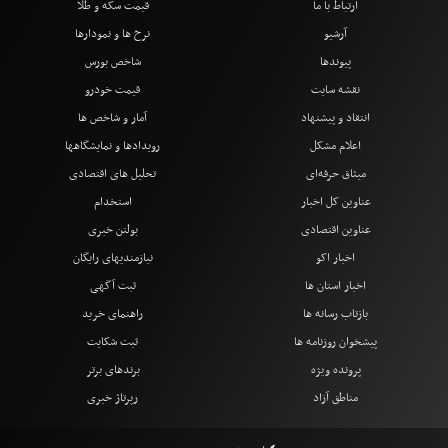
ارتباط با ما
قیمت سکه و طلا
آرشیو
نرخ ها و نمودارها
پیوندها
شاخص بورس
نقشه سایت
قیمت خودرو
انتقاد و پیشنهاد
آمار و شاخص ها
اعلام مشکل
رویدادها و نمایشگاهها
میثاق حرفه‌ای
تحلیل های اقتصادی
عناوین کل اخبار
استخدام
عناوین اقتصادی
بولتن خبری
اخبار اکو
نیازمندیهای رایگان
اخبار استان ها
ثبت آگهی
بازتاب رسانه ها
راهنمای خرید
پیشخوان روزنامه ها
ثبت شکایت
پرونده ویژه
برندهای برتر
مناطق آزاد
رپرتاژ خبری