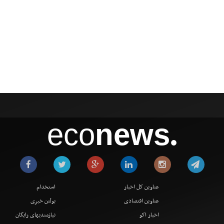
eco
news
●
عناوین کل اخبار
استخدام
عناوین اقتصادی
بولتن خبری
اخبار اکو
نیازمندیهای رایگان