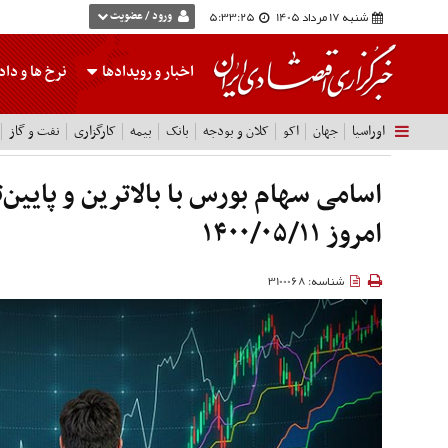
شنبه 17 مرداد 1405
5:33:26
ورود / عضویت
اخبار و رویدادها
نرخ ها
و داده
اوراسیا
جهان
اکو
کلان و بودجه
بانک
بیمه
کارگزاری
نفت و گاز
اسامی سهام بورس با بالاترین و پایین
امروز ۱۴۰۰/۰۵/۱۱
شناسه: 3100068