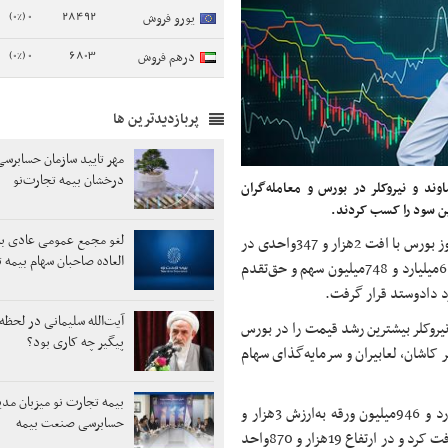
0 (0%)
28492
یورو فروش
0 (0%)
6803
درهم فروش
پربازدیدترین ها
مهر تایید سازمان حسابرسی
درخشان بیمه تجارت‌نو
ند و نیروکلر در بورس و معامله‌گران
ن سود را کسب کردند.
لغو مجمع عمومی عادی به
شاخص بورس در جریان معاملات امروز بورس با افت 2هزار و 347واحدی در
العاده صاحبان سهام بیمه 
ارتفاع یک‌میلیون و 357هزار و 899واحد به کار خود پایان داد و بیش از 6میلیارد و 748میلیون سهم و حق‌تقدم
آیت‌الله سلیمانی در لحظ
یروکلر بیشترین رشد قیمت را در بورس
پیگیر چه کاری بود؟
ر کاشان، لعابیران و سرمایه‌گذای سهام
بیمه تجارت نو میزبان مدی
این گزارش می‌افزاید: در بازارهای فرابورس ایران هم با معامله 2 میلیارد و 946میلیون ورقه به‌ارزش 3هزار و
حسابرسی صنعت بیمه
34میلیارد تومان در 360هزار نوبت، شاخص فرابورس (آیفکس) 87واحد افت کرد و در ارتفاع 19هزار و 870واحد