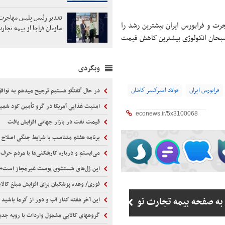
تقدیر رئیس پلیس مهاجرت 
رت و فرابورس ایران بیشترین رشد را
سازمان فراجا از بیمه تجار
 سبحان انکولوژی بیشترین کاهش قیمت
وبگردی
فرابورس ایران
فولاد امیرکبیر کاشان
در حال گفتگو هستیم ترجیح میدهم به تواف
امنیت غذایی آمریکا در گرو تأمین کود شمی
قیمت نفت در بازار جهانی افزایش یافت
برنامه هفتم متناسب با شرایط جنگی اصلاح 
می‌ایستم و درباره کارشکنی‌ها با مردم حرف 
این ژل‌های شستشوی پوست غیرمجاز است+
فوری/ وعده پزشکیان برای افزایش مبلغ کالا
به صفحه بیمه تجارت نو
این آخر هفته کنار آب و دور از گرما باشید
گروههای کالایی مشمول واردات با رویه جدید ا