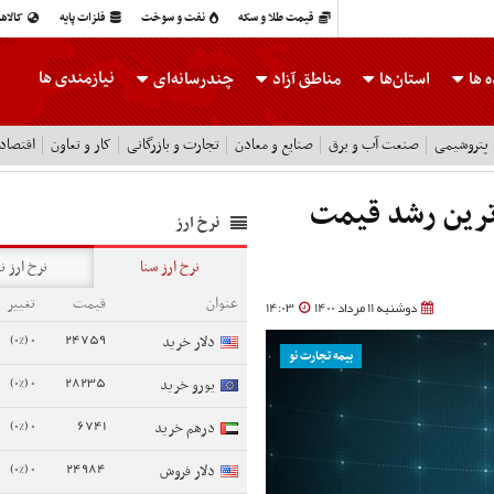
قیمت طلا و سکه
نفت و سوخت
فلزات پایه
کالاه
نیازمندی ها
 ها
استان‌ها
مناطق آزاد
چندرسانه‌ای
پتروشیمی
صنعت آب و برق
صنایع و معادن
تجارت و بازرگانی
کار و تعاون
اقتصاد
‌ترین رشد قیمت
نرخ ارز
نرخ ارز سنا
نرخ ارز ن
عنوان
قیمت
تغییر
دوشنبه 11 مرداد 1400
14:03
0 (0%)
24759
دلار خرید
بیمه تجارت نو
0 (0%)
28235
یورو خرید
0 (0%)
6741
درهم خرید
0 (0%)
24984
دلار فروش