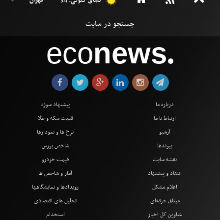
دمای کنونی: 34 °
eco
news
●
درباره ما
پیشنهاد سوژه
ارتباط با ما
قیمت سکه و طلا
آرشیو
نرخ ها و نمودارها
پیوندها
شاخص بورس
نقشه سایت
قیمت خودرو
انتقاد و پیشنهاد
آمار و شاخص ها
اعلام مشکل
رویدادها و نمایشگاهها
میثاق حرفه‌ای
تحلیل های اقتصادی
عناوین کل اخبار
استخدام