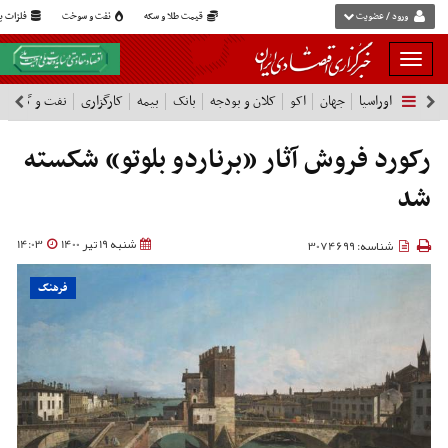
ورود / عضویت
قیمت طلا و سکه
نفت و سوخت
فلزات پا
بار
و
اوراسیا
جهان
اکو
کلان و بودجه
بانک
بیمه
کارگزاری
نفت و گاز
پ
بسته
نمودن
فهرست
رکورد فروش آثار «برناردو بلوتو» شکسته
شد
شنبه 19 تیر 1400
14:03
شناسه: 3074699
فرهنگ