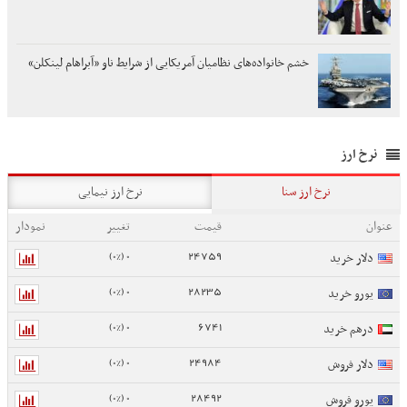
خشم خانواده‌های نظامیان آمریکایی از شرایط ناو «آبراهام لینکلن»
نرخ ارز
نرخ ارز سنا
نرخ ارز نیمایی
عنوان
قیمت
تغییر
نمودار
0 (0%)
24759
دلار خرید
0 (0%)
28235
یورو خرید
0 (0%)
6741
درهم خرید
0 (0%)
24984
دلار فروش
0 (0%)
28492
یورو فروش