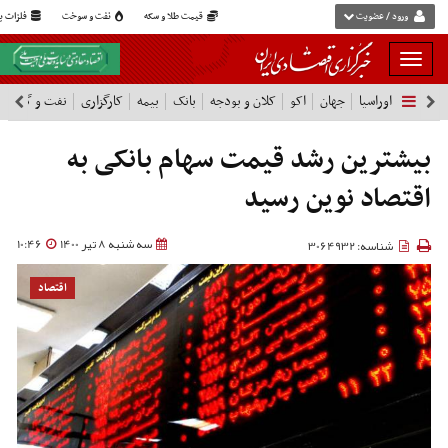
ورود / عضویت
قیمت طلا و سکه
نفت و سوخت
فلزات پا
بار
و
اوراسیا
جهان
اکو
کلان و بودجه
بانک
بیمه
کارگزاری
نفت و گاز
پ
بسته
نمودن
فهرست
بیشترین رشد قیمت سهام بانکی به
اقتصاد نوین رسید
سه شنبه 8 تیر 1400
10:46
شناسه: 3064932
اقتصاد