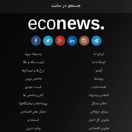
eco
news
●
درباره ما
پیشنهاد سوژه
ارتباط با ما
قیمت سکه و طلا
آرشیو
نرخ ها و نمودارها
پیوندها
شاخص بورس
نقشه سایت
قیمت خودرو
انتقاد و پیشنهاد
آمار و شاخص ها
اعلام مشکل
رویدادها و نمایشگاهها
میثاق حرفه‌ای
تحلیل های اقتصادی
عناوین کل اخبار
استخدام
عناوین اقتصادی
بولتن خبری