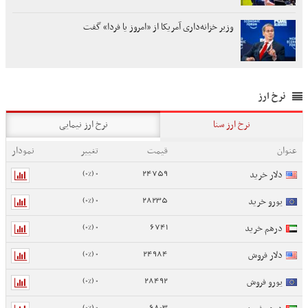
وزیر خزانه‌داری آمریکا از «امروز یا فردا» گفت
نرخ ارز
نرخ ارز سنا
نرخ ارز نیمایی
عنوان
قیمت
تغییر
نمودار
0 (0%)
24759
دلار خرید
0 (0%)
28235
یورو خرید
0 (0%)
6741
درهم خرید
0 (0%)
24984
دلار فروش
0 (0%)
28492
یورو فروش
0 (0%)
6803