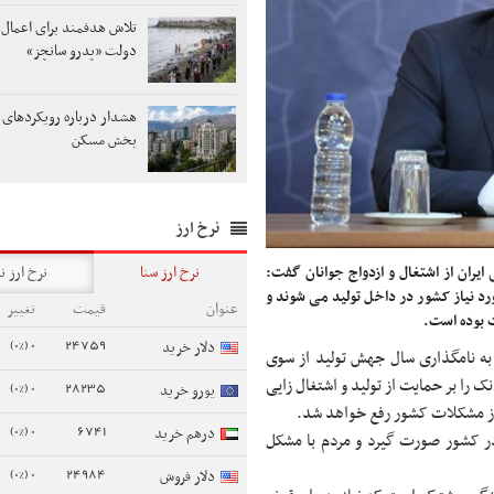
تلاش هدفمند برای اعمال 
دولت «پدرو سانچز»
هشدار درباره رویکردهای 
بخش مسکن
نرخ ارز
نرخ ارز سنا
نرخ ارز ن
ایران از اشتغال و ازدواج جوانان گفت:
رد نیاز کشور در داخل تولید می شوند و
عنوان
قیمت
تغییر
ت بوده است.
0 (0%)
24759
دلار خرید
 به نامگذاری سال جهش تولید از سوی
نک را بر حمایت از تولید و اشتغال زایی
0 (0%)
28235
یورو خرید
 از مشکلات کشور رفع خواهد شد.
0 (0%)
6741
درهم خرید
ر کشور صورت گیرد و مردم با مشکل
0 (0%)
24984
دلار فروش