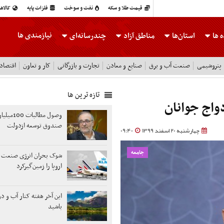
قیمت طلا و سکه
نفت و سوخت
فلزات پایه
کالاه
نیازمندی ها
 ها
استان‌ها
مناطق آزاد
چندرسانه‌ای
پتروشیمی
صنعت آب و برق
صنایع و معادن
تجارت و بازرگانی
کار و تعاون
اقتصاد
تازه ترین ها
واج جوانان
وصول مطالبات
صندوق توسعه ازدولت
چهارشنبه 20 اسفند 1399
09:40
جامعه
شوک بحران انرژی صنعت 
اروپا را زمین‌گیر‌کرد
این آخر هفته کنار آب و دو
باشید