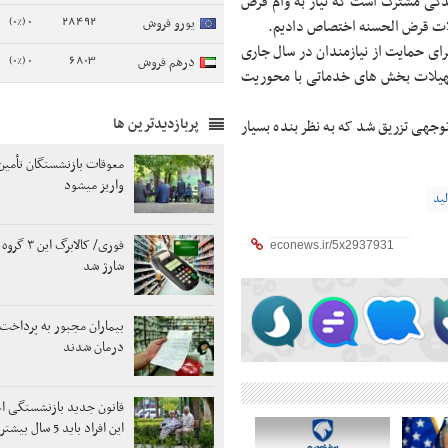
ندگی مشترک است که نیاز به وام قرض
0 (0%)
28492
یورو فروش
یلات قرض الحسنه اختصاص دادیم.
ای حمایت از نیازمندان در سال جاری
0 (0%)
6803
درهم فروش
ا تسهیلات بخش های خدماتی با محوریت
پربازدیدترین ها
وجهی تزریق شد که به نظر بنده بسیار
معوقات بازنشستگان تأمین
واریز میشود
لید
فوری/ کالابرگ 
شارژ شد
بیماران مجبور به پرداخت 
درمان شدند
قانون جدید بازنشستگی اع
این افراد باید 5 سال بیشتر کار کنند