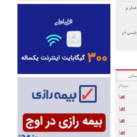
فشار بر
پلیسی در
یمایی
نمودار