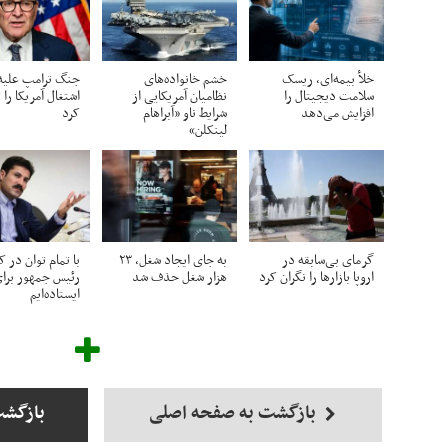
خلأ بیمه‌ای، ریسک
خشم خانواده‌های
جنگ ترامپ علیه ا
سلامت دیجیتال را
نظامیان آمریکایی از
اشتغال آمریکا را
افزایش می‌دهد
شرایط ناو «آبراهام
کرد
لینکلن»
گرمای بی‌سابقه در
به جای ایجاد شغل، ۲۳
با تمام توان در ک
اروپا بازارها را نگران کرد
هزار شغل حذف شد
رئیس جمهور برای
ایستاده‌ایم
بازگشت به صفحه اصلی
بازگشت