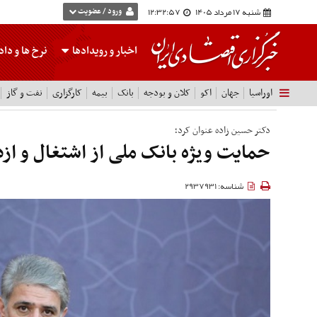
شنبه 17 مرداد 1405
12:32:58
ورود / عضویت
اخبار و رویدادها
نرخ ها
و داده
اوراسیا
جهان
اکو
کلان و بودجه
بانک
بیمه
کارگزاری
نفت و گاز
دکتر حسین زاده عنوان کرد؛
حمایت ویژه بانک ملی از اشتغال و ازد
شناسه: 2937931