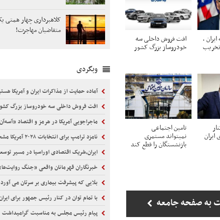
کلاهبرداری چهار همتی یک 
متقاضیان مهاجرت!
یران ،
افت فروش داخلی سه
 تخریب
خودروساز بزرگ کشور
وبگردی
آماده حمایت از مذاکرات ایران و آمریکا هست
افت فروش داخلی سه خودروساز بزرگ کشو
ماجراجویی آمریکا در هرمز و اقتصاد «آسه‌آن
نار
تامین اجتماعی
 ایران
نمیتواند مستمری
نامزد ترامپ برای انتخابات ۲۰۲۸ آمریکا مشخص شد!
بازنشستگان را قطع کند
ایران،شریک اقتصادی اوراسیا در مسیر توسع
خبرنگاران قهرمانان واقعی «جنگ روایت‌ها
بلایی که پیشرفت بیماری بر سرتان می آورد
با تمام توان در کنار رئیس جمهور برای ایران ا
 به صفحه جامعه
پیام رئیس مجلس به مناسبت گرامیداشت روز 