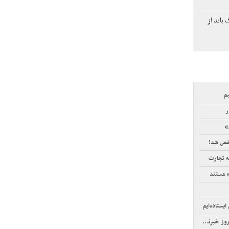
باند از
یم
ر
»
ه تجارت
» هستند
یستاده‌ایم
خبرنگار