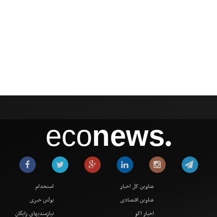
eco
news
●
عناوین کل اخبار
استخدام
عناوین اقتصادی
بولتن خبری
اخبار اکو
نیازمندیهای رایگان