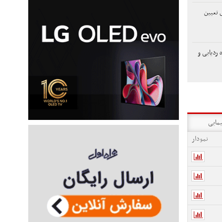
 تعیین
 ردیابی و
یمایی
نمودار