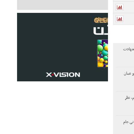
 شهادت
و عمان
م، نظر
نی جام