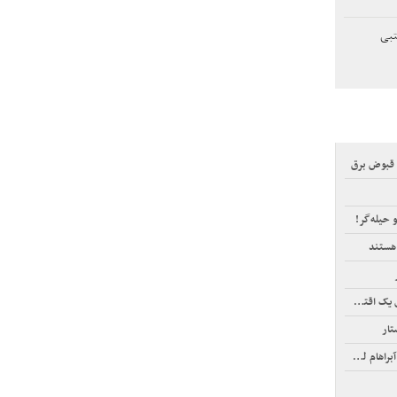
تبی
 قبوض برق
و حیله‌گر!
 هستند
تصاددان
تار
م لینکلن