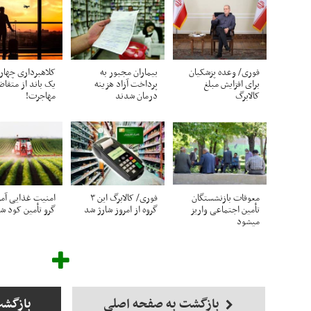
فوری/ وعده پزشکیان
بیماران مجبور به
کلاهبرداری چهار
برای افزایش مبلغ
پرداخت آزاد هزینه
یک باند از متقاض
کالابرگ
درمان شدند
مهاجرت!
معوقات بازنشستگان
فوری/ کالابرگ این ۳
امنیت غذایی آمر
تأمین اجتماعی واریز
گروه از امروز شارژ شد
گرو تأمین کود ش
میشود
بازگشت به صفحه اصلی
بازگشت