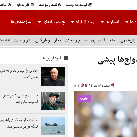
قیمت طلا و سکه
نفت و سوخت
فلزات پایه
کالاه
نیازمندی ها
 ها
استان‌ها
مناطق آزاد
چندرسانه‌ای
پتروشیمی
صنعت آب و برق
صنایع و معادن
تجارت و بازرگانی
کار و تعاون
اقتصاد
دواج‌ها پیشی
تازه ترین ها
حقایق را بپذیرید و به تع
عمل کنید
شنبه 14 تیر 1399
11:02
محسن رضایی دبیر شورای 
جامعه
امنیت ملی شد
جزئیات اولیۀ طرح راهبر
تنگه هرمز منتشر شد