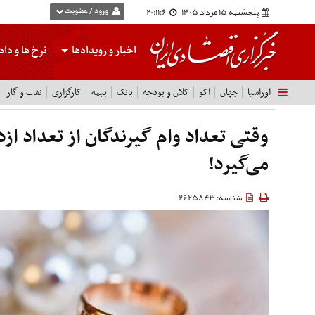
پنجشنبه 15 مرداد 1405
20:11:7
ورود / عضویت
اخبار و رویدادها
نرخ ها
و داده
اوراسیا
جهان
اکو
کلان و بودجه
بانک
بیمه
کارگزاری
نفت و گاز
وقتی تعداد وام‌ گیرندگان از تعداد از
می‌گیرد!
شناسه: 2625843