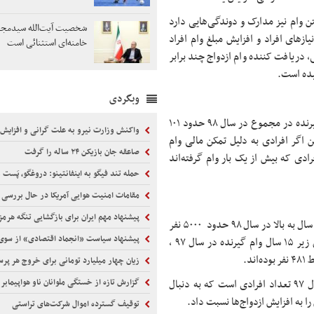
تن وام نیز مدارک و دوندگی‌هایی دارد
شخصیت آیت‌الله سیدمج
ازهای افراد و افزایش مبلغ وام افراد
خامنه‌ای استثنائی است
ر سال ۹۸ در تمام گروه‌های سنی، دریافت کننده وام ازدواج چند برابر
وبگردی
وی ادامه داد: درواقع آمارها نشان می‌دهند درصد زنان و مردان وام گیرنده در مجموع در سال ۹۸ حدود ۱۰۱
واکنش وزارت نیرو به علت گرانی و افزایش
 اگر افرادی به دلیل تمکن مالی وام
صاعقه جان بازیکن ۲۴ ساله را گرفت
فرادی که بیش از یک بار وام گرفته‌اند
حمله تند فیگو به اینفانتینو: دروغگو، پَست‌ 
مقامات امنیت هوایی آمریکا در حال بررسی
پیشنهاد مهم ایران برای بازگشایی تنگه هرمز
این عضو هئیت علمی دانشگاه با بیان اینکه تعداد وام گیرندگان مرد ۵۰ سال به بالا در سال ۹۸ حدود ۵۰۰۰ نفر
پیشنهاد سیاست «انجماد اقتصادی» از سوی یک اق
است و در بین زنان حدود ۲۰۰۰ نفر وام گرفته‌اند، گفت: همچنین زنان زیر ۱۵ سال وام گیرنده در سال ۹۷ ،
زیان چهار میلیارد تومانی برای خروج هر پرس
کاظمی پور افزود: احتمالا رقم ۳۰۰۰ نفری دریافت کنندگان وام در سال ۹۷ تعداد افرادی است که به دنبال
گزارش تازه از خستگی ملوانان ناو هواپیمابر آبراها
را به افزایش ازدواج‌ها نسبت داد.
توقیف گسترده اموال شرکت‌های تراستی