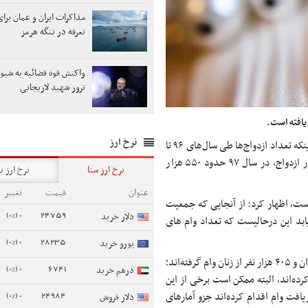
مذاکرات ایران و عمان برای
تعرفه در تنگه هرمز
واکنش قوه قضائیه به شیوه
ترور شهید لاریجانی
یافته است.
نرخ ارز
با بیان اینکه تعداد ازدواج‌ها طی سال‌های ۹۶ تا
۹۸ تقریبا ۵۰ هزار مورد کاهش یافته است، گفت: در سال ۹۶، ۶۰۹ هزار ازدواج، در سال ۹۷ حدود ۵۵۰ هزار
نرخ ارز سنا
نرخ ارز ن
عنوان
قیمت
تغییر
است، اظهار کرد: از آنجایی که جمعیت
0 (0%)
24759
دلار خرید
ابد این درحالیست که تعداد وام های
0 (0%)
28235
یورو خرید
این استاد دانشگاه ادامه داد: برای مثال در ۹۶ تقریبا ۴۸۰ هزار نفر از مردان و ۴۰۵ هزار نفر از زنان وام گرفته‌اند؛
0 (0%)
6741
درهم خرید
ت کرده‌اند، البته ممکن است برخی از این
0 (0%)
24984
یافت وام اقدام کرده‌اند جزو آمارهای
دلار فروش