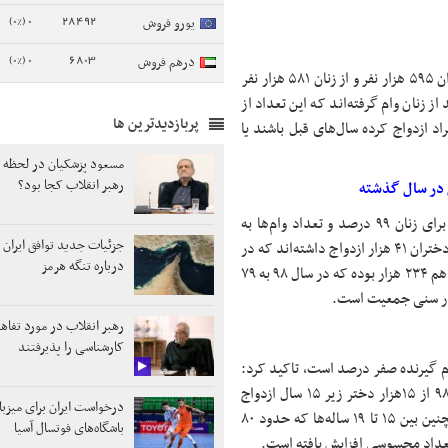
0 (0%)
28492
یورو فروش
0 (0%)
6803
درهم فروش
کاظمی پور با بیان اینکه در سال ۹۷ که ۵۵۰ هزار ازدواج داشتیم از مردان ۵۹۵ هزار نفر و از زنان ۵۸۱ هزار نفر
 تصریح کرد: یعنی حدود ۱۰۸ در صد از مردان و ۱۰۶ درصد از زنان وام گرفته‌اند که این تعداد از
پربازدیدترین ها
راد ازدواج کرده سال‌های قبل باشند یا
مسعود پزشکیان در لحظه
رهبر انقلاب کجا بود؟
وی با اشاره به اینکه در سال ۹۸ تعداد وام‌ها برای مردان ۱۰۱ درصد و برای زنان ۹۹ درصد و تعداد وام‌ها به
جزئیات جدید توافق ایران 
ازدواج‌ها نزدیک شده است، اظهار کرد: در سنین زیر ۱۵ سال در سال ۹۲ دختران ۴۱ هزار ازدواج داشته‌اند که در
درباره تنگه هرمز
سال ۹۸ به ۱۵ هزار مورد رسیده است. این رقم برای دختران ۱۵ تا ۱۹ سال هم ۲۳۴ هزار بوده که در سال ۹۸ به ۷۹
تار سنی جمعیت است.
رهبر انقلاب در مورد تفاه
کارشناسی را پذیرفتند
ا بیان اینکه در سال ۹۲ میزان دختران زیر ۱۵ سال وام گیرنده صفر درصد است، تاکید کرد:
اما بین دختران ۱۵ تا ۱۹ سال ۲۱۵۴نفر وام گرفته‌اند، همچنین در سال ۹۸ از ۱۵هزار دختر زیر ۱۵ سال ازدواج
درخواست ایران برای میزبا
کرده حدود ۴۵۰۰ وام گیرنده وجود دارد که به ۲۸ درصد می‌رسد. همچنین بین ۱۵ تا ۱۹ ساله‌ها که حدود ۸۰
باشگاه‌های فوتسال آسیا