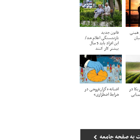
 همتی
قانون جدید
یان
بازنشستگی اعلام شد/
این افراد باید 5 سال
بیشتر کار کنند
یکا در
افسانه «گران‌فروشی در
میایی
شرایط اضطراری»
 به صفحه جامعه