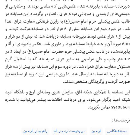
دبیرخانه مسابقه پذیرفته شد، عکس‌هایی که سلفی بودند و حکایتی از
دوستی‌های اربعینی و میزبانی مردم عراق. تصاویر برگزیده این مسابقه در
قالب عکس پیکسلی حرم امام حسین(ع) به رایزن فرهنگی سفارت عراق اهدا
شد. در دوره دوم این مسابقه بیش از 6 هزار نفر در مسابقه شرکت کردند و
بیش از 3 هزار عکس توسط دبیرخانه مسابقه دریافت شد که بیش از دو هزار و
600 مورد آن واجد شرایط مسابقه بود و داوری شد. عکس یادبودی از آثار
پذیرفته‌شده در قالب عکس پیکسلی حرم حضرت امام حسین(ع) در ابعاد 2 در
1.2 متر چاپ و طی مراسمی به سفیر عراق هدیه شد که با استقبال گرم
مسئولان سفارت عراق همراه شد. در دوره سوم این مسابقه نیز بیش از سه هزار
اثر به دبیرخانه مسابقه ارسال شد. داوری مردمی این دوره از مسابقه نیز
صورت گرفت و برگزیدگان مشخص شدند.
این مسابقه با همکاری شبکه افق، سازمان هنری رسانه‌ای اوج و باشگاه امید
شبکه امید برگزار می‌شود. برای دریافت اطلاعات بیشتر می‌توانید با شماره
55408664 تماس بگیرید.
برچسب‌ها :
مسابقه عکاسی
اربعین
من ودوست اربعینی ام
راهپیمایی اربعین