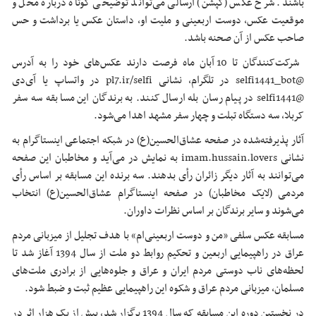
باشند. شرح عکس (کپشن) ارسالی می‌تواند توضیحی کوتاه درباره محل و
موقعیت عکس، دوست اربعینی و ملیت او، داستان عکس یا برداشت و حس
صاحب عکس از آن صحنه باشد.
شرکت‌کنندگان تا 10 آبان ماه فرصت دارند عکس‌های خود را به آدرس
@selfi1441_bot در تلگرام، نشانی pl7.ir/selfi در واتساپ یا آی‌دی
@selfi1441 در پیام رسان بله ارسال کنند. به برندگان این مسابقه سه سفر
کربلا، سه دستگاه تبلت و چهار سفر مشهد اهدا می‌شود.
آثار پذیرفته‌شده در صفحه عشاق‌الحسین(ع) در شبکه اجتماعی اینستاگرام به
نشانی imam.hussain.lovers به نمایش در می‌آید و مخاطبان این صفحه
می‌توانند به آثار دیگر زائران رأی بدهند. سه برنده این مسابقه بر اساس رأی
مردمی (لایک مخاطبان) در صفحه اینستاگرام عشاق‌الحسین(ع) انتخاب
می‌شوند و سایر برندگان بر اساس نظرات داوران.
مسابقه عکس سلفی «من و دوست اربعینی‌ام» با هدف تجلیل از میزبانی مردم
عراق در راهپیمایی اربعین و تحکیم روابط دو ملت از سال 1394 آغاز شد تا
لحظه‌های ناب دوستی مردم ایران و عراق و جلوه‌هایی از برادری ملت‌های
مسلمان، میزبانی مردم عراق و شکوه این راهپیمایی عظیم ثبت و ضبط شود.
در نخستین دوره این مسابقه که سال 1394 برگزار شد، بیش از یک هزار اثر در