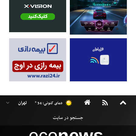
دمای کنونی: 34 °
eco
news