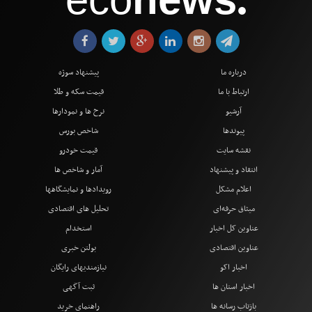
●
درباره ما
پیشنهاد سوژه
ارتباط با ما
قیمت سکه و طلا
آرشیو
نرخ ها و نمودارها
پیوندها
شاخص بورس
نقشه سایت
قیمت خودرو
انتقاد و پیشنهاد
آمار و شاخص ها
اعلام مشکل
رویدادها و نمایشگاهها
میثاق حرفه‌ای
تحلیل های اقتصادی
عناوین کل اخبار
استخدام
عناوین اقتصادی
بولتن خبری
اخبار اکو
نیازمندیهای رایگان
اخبار استان ها
ثبت آگهی
بازتاب رسانه ها
راهنمای خرید