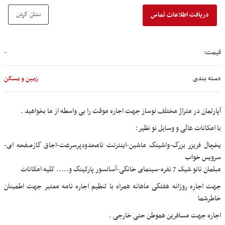
نشان کردن
دریافت اطلاعات تماس
قیمت:
-
دسته بندی
زمین و مسکن
آپارتمان در متراژ مختلف نوساز جهت اجاره موقت را بی واسطه از ما بخواهید .
با امکانات عالی و وسایل نو نظیر:
یخچال فریزر بزرگ-واشینگ ماشین-اینترنت نامحدودپرسرعت-اجاق گازصفحه ای-
سرویس خواب
مبلمان نانو شیک 7 نفره-سینمای خانگی-آسانسور پارکینگ و..... کلیه امکانات
جهت اجاره روزانه هفتگی ماهانه همراه با تنظیم اجاره نامه معتبر جهت اطمینان
خاطرشما
اجاره جهت مسافرین هموطن حتی خارجی .