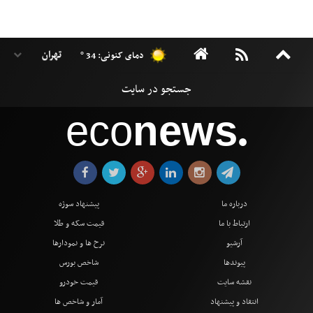
دمای کنونی: 34 °
eco
news
●
درباره ما
پیشنهاد سوژه
ارتباط با ما
قیمت سکه و طلا
آرشیو
نرخ ها و نمودارها
پیوندها
شاخص بورس
نقشه سایت
قیمت خودرو
انتقاد و پیشنهاد
آمار و شاخص ها