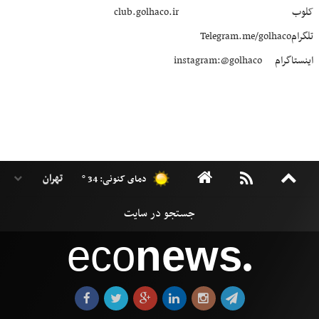
کلوب club.golhaco.ir
تلگرامTelegram.me/golhaco
اینستاگرام instagram:@golhaco
دمای کنونی: 34 °
eco
news
●