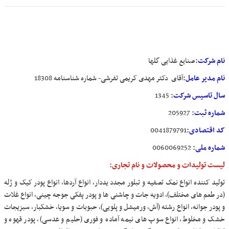
نام شرکت
:
صنایع غذایی گلها
نام مدیر عامل
:
آقای دکتر مهدی کریمی تفرشی- شماره شناسنامه 18308
سال تاسیس شرکت
:
1345
شماره ثبت
:
205927
کد اقتصادی
:
0041879791
شماره ملی
:
0060069252
لیست تولیدات و محصولات و نام تجاری:
تولید کننده انواع نمک تصفیه و تبلور مجدد یددار، انواع آردها، انواع پودر کیک و ژله
(در طعم های مختلف)، ادویه جات و چاشنی ها و پودر پفکی جوجه چینی، انواع غلات
و پودر جوانه، انواع رشته (آش، ورمیشل و پلویی)، حبوبات و سویا، خشکبار، سبزیجات
خشک و مخلوط، انواع سوپ های نیمه آماده و فوری (حلیم و عدسی)، پودر قهوه و