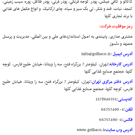
کاکائو و کافی میکس، پودر گوجه فرنگی، پودر فرنی، پودر فلافل، پوره سیب زمینی،
کنجد، نبات، قند و شکر، تی بگ سبز و سیاه، چای ارگانیک و انواع مکمل های غذایی
با برند تجاری گلها
رمز موفقیت شرکت:
مشتری مداری، پایبندی به اصول استانداردهای ملی و بین المللی، مدیریت و پرسنل
متعهد و دلسوز
آدرس ایمیل
:
info@golhaco.ir
آدرس کارخانه
:
تهران، کیلومتر 7 بزرگراه فتح، سه را ویتانا، خیابان خلیج فارس، کوچه
گلها، مجتمع صنایع غذایی گلها
آدرس دفتر مرکزی تهران
:
تهران، کیلومتر 7 بزرگراه فتح، سه را ویتانا، خیابان خلیج
فارس، کوچه گلها، مجتمع صنایع غذایی گلها
کدپستی
:
1378946351
تلفن
:
4- 66252490
فکس
:
4- 66252490
آدرس وب سایت
www.golhaco.ir