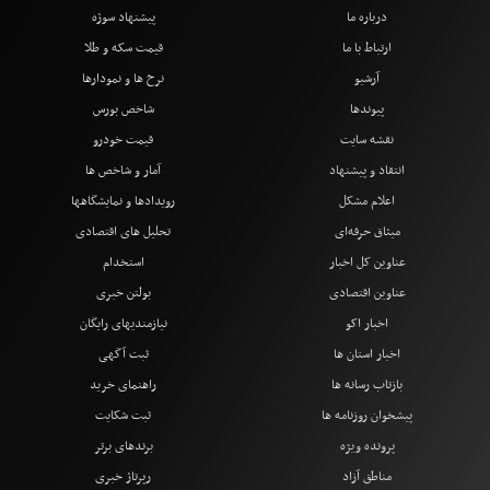
درباره ما
پیشنهاد سوژه
ارتباط با ما
قیمت سکه و طلا
آرشیو
نرخ ها و نمودارها
پیوندها
شاخص بورس
نقشه سایت
قیمت خودرو
انتقاد و پیشنهاد
آمار و شاخص ها
اعلام مشکل
رویدادها و نمایشگاهها
میثاق حرفه‌ای
تحلیل های اقتصادی
عناوین کل اخبار
استخدام
عناوین اقتصادی
بولتن خبری
اخبار اکو
نیازمندیهای رایگان
اخبار استان ها
ثبت آگهی
بازتاب رسانه ها
راهنمای خرید
پیشخوان روزنامه ها
ثبت شکایت
پرونده ویژه
برندهای برتر
مناطق آزاد
رپرتاژ خبری