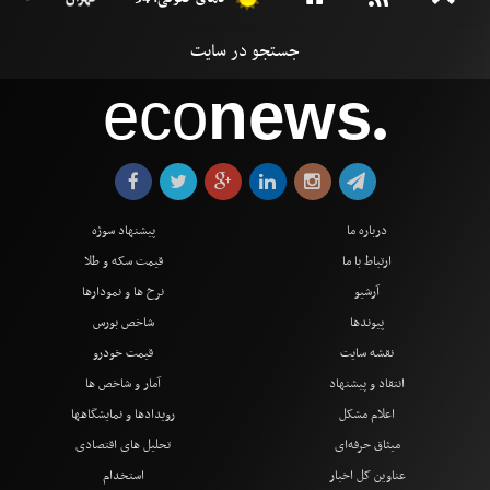
eco
news
●
درباره ما
پیشنهاد سوژه
ارتباط با ما
قیمت سکه و طلا
آرشیو
نرخ ها و نمودارها
پیوندها
شاخص بورس
نقشه سایت
قیمت خودرو
انتقاد و پیشنهاد
آمار و شاخص ها
اعلام مشکل
رویدادها و نمایشگاهها
میثاق حرفه‌ای
تحلیل های اقتصادی
عناوین کل اخبار
استخدام