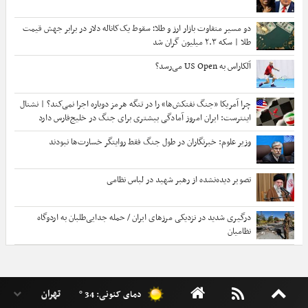
دو مسیر متفاوت بازار ارز و طلا؛ سقوط یک‌کاناله دلار در برابر جهش قیمت
طلا | سکه ۲.۳ میلیون گران شد
آلکاراس به US Open می‌رسد؟
چرا آمریکا «جنگ نفتکش‌ها» را در تنگه هرمز دوباره اجرا نمی‌کند؟ | نشنال
اینترست: ایران امروز آمادگی بیشتری برای جنگ در خلیج‌فارس دارد
وزیر علوم: خبرنگاران در طول جنگ فقط روایتگر خسارت‌ها نبودند
تصویر دیده‌نشده از رهبر شهید در لباس نظامی
درگیری شدید در نزدیکی مرز‌های ایران / حمله جدایی‌طلبان به اردوگاه
نظامیان
دمای کنونی: 34 °