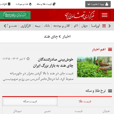
ورود / عضویت
قیمت طلا و سکه
نفت و سوخت
فلزات پا
بار
و
اوراسیا
جهان
اکو
کلان و بودجه
بانک
بیمه
کارگزاری
نفت و گاز
پ
بسته
نمودن
اخبار
چای هند
فهرست
اهم اخبار
7 تیر 1404 - 08:35
خوش‌بینی صادرکنندگان
چای هند به بازار بزرگ ایران
قیمت چای در هند با بالا گرفتن بحران در خاورمیانه
سقوط کرد، اما درحال‌حاضر آتش‌بس بین رژیم صهیونیستی
و ایران یک حس خوش‌بینی محتاطانه در بین تولیدکنندگان
و صادرکنندگان چای هند به وجود آورده است.
نرخ طلا و سکه
قیمت طلا
قیمت سکه
عنوان
قیمت
تغییر
نمودار