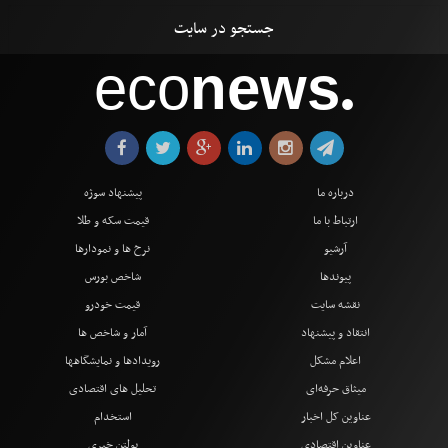
eco
news
●
درباره ما
پیشنهاد سوژه
ارتباط با ما
قیمت سکه و طلا
آرشیو
نرخ ها و نمودارها
پیوندها
شاخص بورس
نقشه سایت
قیمت خودرو
انتقاد و پیشنهاد
آمار و شاخص ها
اعلام مشکل
رویدادها و نمایشگاهها
میثاق حرفه‌ای
تحلیل های اقتصادی
عناوین کل اخبار
استخدام
عناوین اقتصادی
بولتن خبری