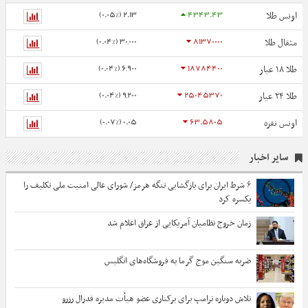
2.13 (0.05%)
4343.43
اونس طلا
30,000 (0.04%)
81370000
مثقال طلا
6,900 (0.04%)
18784400
طلا ۱۸ عیار
9,200 (0.04%)
25045370
طلا ۲۴ عیار
0.05 (0.07%)
63.5805
اونس نقره
سایر اخبار
۶ شرط ایران برای بازگشایی تنگه هرمز/ شورای عالی امنیت ملی تکلیف را
یکسره کرد
زمان خروج نظامیان آمریکایی از عراق اعلام شد
ضربه سنگین موج گرما به فروشگاه‌های انگلیس
تلاش دوباره ترامپ برای برکناری عضو هیأت‌ مدیره فدرال رزرو