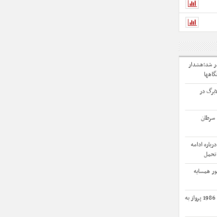
ادر شد؛هشدار
اهها
ابرگ در
 سرطان
باره ادامه
 تحمل
رو خواهید
ق دفاعی میان 3 کشور همسایه
جابجایی 271 هزار زائر اربعین با 1986 پرواز به