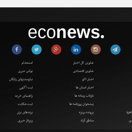
eco
news
●
عناوین کل اخبار
استخدام
عناوین اقتصادی
بولتن خبری
اخبار اکو
نیازمندیهای رایگان
اخبار استان ها
ثبت آگهی
بازتاب رسانه ها
راهنمای خرید
پیشخوان روزنامه ها
ثبت شکایت
اهها
پرونده ویژه
برندهای برتر
دی
مناطق آزاد
رپرتاژ خبری