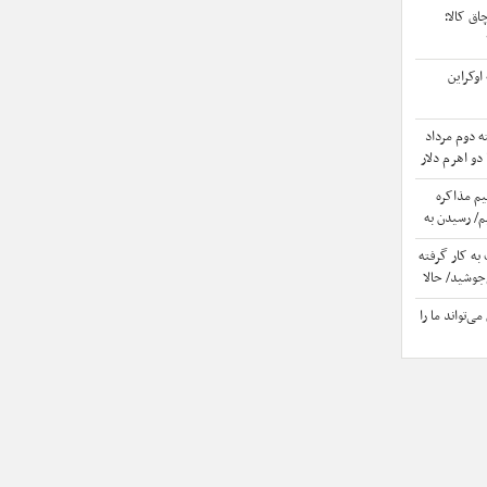
اق کالا؛
اوکراین
ه دوم مرداد
 دو اهرم دلار
اران به بازار
یم مذاکره
م/ رسیدن به
ه کار گرفته
جوشید/ حالا
یبی دارد که
ی‌تواند ما را