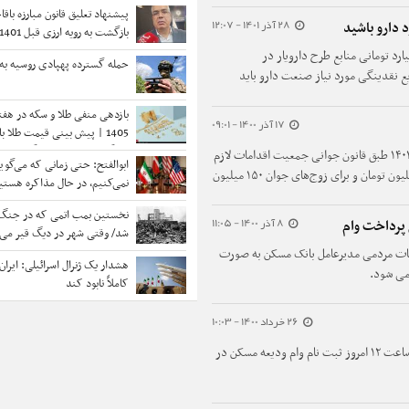
پیشنهاد تعلیق قانون مبارزه باقاچ
28 آذر 1401 - 12:07
دارو باشید
بازگشت به رویه ارزی قبل 1401
 با اعلام پیش بینی ۱۰۵ هزار میلیارد تومانی منابع طرح دارویار در
حمله گسترده پهپادی روسیه به 
 سریع نقدینگی مورد نیاز صنعت دارو باید
بازدهی منفی طلا و سکه در هفت
17 آذر 1400 - 09:01
1405 | پیش بینی قیمت طلا با
و تنگه هرمز | شرط بازگشت خرید
کارشناس بودجه گفت:در پیش‌نویس نهایی لایحه ۱۴۰۱ طبق قانون جوانی جمعیت اقدامات لازم
ابوالفتح: حتی زمانی که می‌گوی
درنظرگرفته شده و مبلغ وام ازدواج در۱۴۰۱، ۱۰۰ میلیون تومان و برای زوج‌های جوان ۱۵۰ میلیون
نمی‌کنیم، در حال مذاکره هستی
توافق نهایی شبیه معجزه است
نخستین بمب اتمی که در جنگ ب
8 آذر 1400 - 11:05
پرداخت وام
شد/ وقتی شهر در دیگ قیر می‌
بمب زنده است... و چه حس عج
قات مردمی مدیرعامل بانک مسکن به صورت
هشدار یک ژنرال اسرائیلی: ایران م
پشت سر تو باشد
می شود.
کاملاً نابود کند
26 خرداد 1400 - 10:03
بر اساس اعلام وزارت راه و شهرسازی قرار است از ساعت ۱۲ امروز ثبت نام وام ودیعه مسکن در