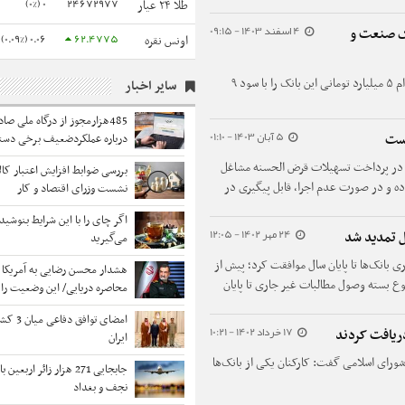
0 (0%)
24672977
طلا ۲۴ عیار
4 اسفند 1403 - 09:15
مانی بانک صنعت و
0.06 (0.09%)
62.4775
اونس نقره
مدیرعامل بانک صنعت و معدن جزئیات پرداخت وام ۵ میلیارد تومانی این بانک را با سود ۹
سایر اخبار
485هزارمجوز از درگاه ملی ص
5 آبان 1403 - 01:10
است
درباره عملکردضعیف برخی دستگ
 بانکی برای کم‌کاری در پرداخت تسهیلات قرض الحسنه مشاغل
بررسی ضوابط افزایش اعتبار کال
ده و در صورت عدم اجرا، قابل پیگیری در
نشست وزرای اقتصاد و کار
اگر چای را با این شرایط بنوشید
24 مهر 1402 - 12:05
ل تمدید شد
می‌گیرید
 بانک‌ها تا پایان سال موافقت کرد؛ پیش از
هشدار محسن رضایی به آمریکا در
ع بسته وصول مطالبات غیر جاری تا پایان
محاصره دریایی/ این وضعیت را
نخواهیم کرد/ با تلفات جدی روب
امضای تواف
شد
17 خرداد 1402 - 10:21
ایران
رای اسلامی گفت: کارکنان یکی از بانک‌ها
نجف و بغداد