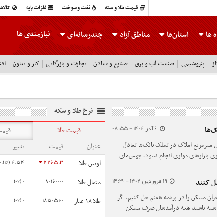
قیمت طلا و سکه
نفت و سوخت
فلزات پایه
کالاه
نیازمندی ها
 ها
استان‌ها
مناطق آزاد
چندرسانه‌ای
ز
پتروشیمی
صنعت آب و برق
صنایع و معادن
تجارت و بازرگانی
کار و تعاون
اقت
نرخ طلا و سکه
6 آذر 1404 - 08:55
قیمت طلا
قیمت
بازار مسکن گفت: انباشت ۳۷ میلیون مترمربع املاک در تملک بانک‌ها تعادل
عنوان
قیمت
تغییر
سازی بازارهای موازی انجام نشود، جهش‌های
4.54 (0.11%)
4265.3
اونس طلا
19 فروردین 1404 - 14:30
0 (0%)
80160000
ل کنند
مثقال طلا
ن مسکن را در برنامه هفتم حل کنیم. اگر
0 (0%)
18505100
طلا ۱۸ عیار
نداشته باشند همه درآمدشان صرف مسکن