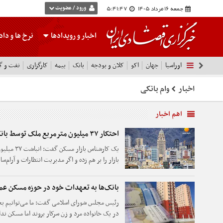
جمعه 16 مرداد 1405
5:41:47
ورود / عضویت
اخبار و رویدادها
نرخ ها
و داده
اوراسیا
جهان
اکو
کلان و بودجه
بانک
بیمه
کارگزاری
نفت و گا
اخبار
وام بانکی
اهم اخبار
احتکار ۳۷ میلیون مترمربع ملک توسط بانک‌ها
یک کارشناس 
بازار را بر هم زده و اگر مدیریت انتظارات و آرام‌
کاذب قیمت تداوم دارد.
بانک‌ها به تعهدات خود در حوزه مسکن عم
رئیس مجلس شورای اسلامی گفت: ما می‌توانیم بحرا
در یک خانواده مرد و زن سرکار بروند اما مسکن 