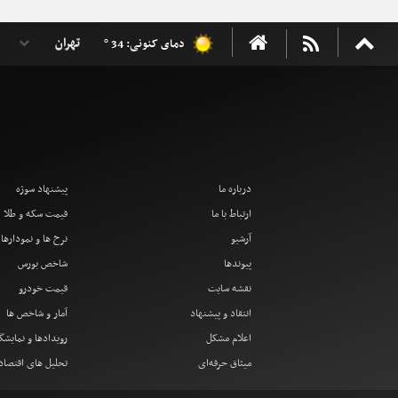
دمای کنونی: 34 °
درباره ما
پیشنهاد سوژه
ارتباط با ما
قیمت سکه و طلا
آرشیو
نرخ ها و نمودارها
پیوندها
شاخص بورس
نقشه سایت
قیمت خودرو
انتقاد و پیشنهاد
آمار و شاخص ها
اعلام مشکل
رویدادها و نمایشگ
میثاق حرفه‌ای
تحلیل های اقتصا