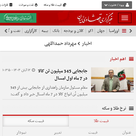
ورود / عضویت
قیمت طلا و سکه
نفت و سوخت
فلزات پا
بار
و
اوراسیا
جهان
اکو
کلان و بودجه
بانک
بیمه
کارگزاری
نفت و گاز
پ
بسته
نمودن
اخبار
مهرداد حمداللهی
فهرست
اهم اخبار
12 آبان 1404 - 10:35
جابجایی 345 میلیون تن کالا
در 7 ماه اول امسال
مقام مسئول سازمان راهداری از جابجایی بیش از 345
میلیون تُن انواع کالا در 7 ماه امسال خبر داد و گفت:
میانگین عمر ناوگان باری سنگین کشور 19 سال است.
نرخ طلا و سکه
قیمت طلا
قیمت سکه
عنوان
قیمت
تغییر
نمودار