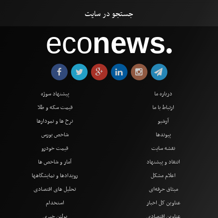
eco
news
●
درباره ما
پیشنهاد سوژه
ارتباط با ما
قیمت سکه و طلا
آرشیو
نرخ ها و نمودارها
پیوندها
شاخص بورس
نقشه سایت
قیمت خودرو
انتقاد و پیشنهاد
آمار و شاخص ها
اعلام مشکل
رویدادها و نمایشگاهها
میثاق حرفه‌ای
تحلیل های اقتصادی
عناوین کل اخبار
استخدام
عناوین اقتصادی
بولتن خبری