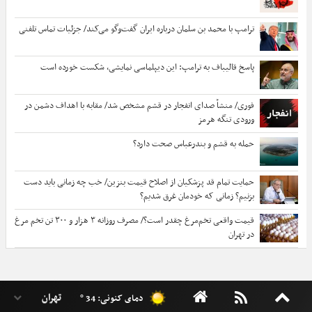
ترامپ با محمد بن سلمان درباره ایران گفت‌وگو می‌کند/ جزئیات تماس تلفنی
پاسخ قالیباف به ترامپ: این دیپلماسی نمایشی، شکست خورده است
فوری/ منشأ صدای انفجار در قشم مشخص شد/ مقابه با اهداف دشمن در
ورودی تنگه هرمز
حمله به قشم و بندرعباس صحت دارد؟
حمایت تمام قد پزشکیان از اصلاح قیمت بنزین/ خب چه زمانی باید دست
بزنیم؟ زمانی که خودمان غرق شدیم؟
قیمت واقعی تخم‌مرغ چقدر است؟/ مصرف روزانه ۳ هزار و ۳۰۰ تن تخم مرغ
در تهران
دمای کنونی: 34 °