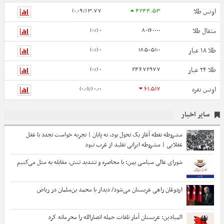
3.77 (0.09%)
4244.53
اونس طلا
0 (0%)
80160000
مثقال طلا
0 (0%)
18505100
طلا ۱۸ عیار
0 (0%)
24672977
طلا ۲۴ عیار
0.00 (0.01%)
61.517
اونس نقره
سایر اخبار
مشروطه نقطه آغاز یک تحول بود، نه پایان | تجربه خواست تجدد با عقل
عقلایی | مشروطه ایرانی تقلید از غرب نبود
شورای عالی سیاسی یمن: با محاصره و تشدید تنش، مقابله به مثل می‌کنیم
اردوغان راهی عربستان می‌شود/ دیدار با محمد بن‌سلمان در ریاض
المیادین: عربستان آمار تلفات حمله انصارالله را محرمانه کرد