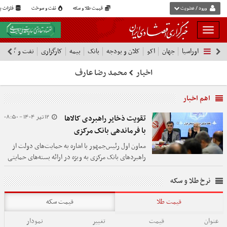
ورود / عضویت
قیمت طلا و سکه
نفت و سوخت
فلزات پا
بار
و
اوراسیا
جهان
اکو
کلان و بودجه
بانک
بیمه
کارگزاری
نفت و گاز
پ
بسته
نمودن
اخبار
محمد رضا عارف
فهرست
اهم اخبار
12 تیر 1404 - 08:50
تقویت ذخایر راهبردی کالاها
با فرماندهی بانک مرکزی
معاون اول رئیس‌جمهور با اشاره به حمایت‌های دولت از
راهبرد‌های بانک مرکزی به ویژه در ارائه بسته‌های حمایتی
به بخش‌های مختلف کشور گفت: بانک مرکزی نقشی مهم
در تأمین منابع مالی و ذخایر راهبردی کالا‌های اساسی دارد.
نرخ طلا و سکه
قیمت طلا
قیمت سکه
عنوان
قیمت
تغییر
نمودار