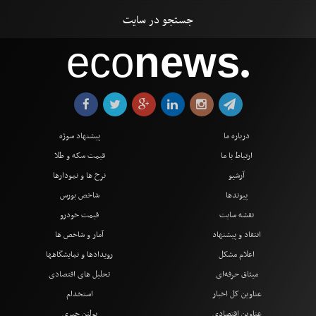
eco
news
●
درباره ما
پیشنهاد سوژه
ارتباط با ما
قیمت سکه و طلا
آرشیو
نرخ ها و نمودارها
پیوندها
شاخص بورس
نقشه سایت
قیمت خودرو
انتقاد و پیشنهاد
آمار و شاخص ها
اعلام مشکل
رویدادها و نمایشگاهها
میثاق حرفه‌ای
تحلیل های اقتصادی
عناوین کل اخبار
استخدام
عناوین اقتصادی
بولتن خبری