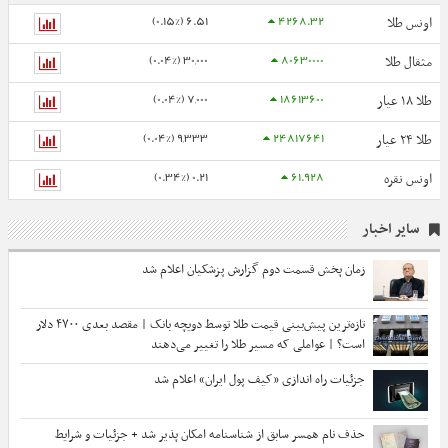
6.51 (0.15%)
4268.32
اونس طلا
30,000 (0.04%)
80630000
مثقال طلا
7,000 (0.04%)
18613600
طلا ۱۸ عیار
9,333 (0.04%)
24817641
طلا ۲۴ عیار
0.21 (0.34%)
61.928
اونس نقره
سایر اخبار
زمان پخش قسمت دوم گزارش پزشکیان اعلام شد
تازه‌ترین پیش‌بینی قیمت طلا توسط دویچه‌ بانک | مقصد بعدی ۴۷۰۰ دلار
است؟ | عواملی که مسیر طلا را تغییر می‌دهند
جزئیات راه اندازی «کیف پول ایران» اعلام شد
حذف نام همسر سابق از شناسنامه امکان پذیر شد + جزئیات و شرایط