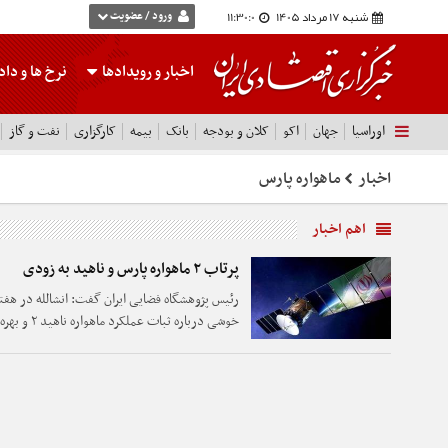
شنبه 17 مرداد 1405
11:30:0
ورود / عضویت
اخبار و رویدادها
نرخ ها
و داده
اوراسیا
جهان
اکو
کلان و بودجه
بانک
بیمه
کارگزاری
نفت و گاز
اخبار
ماهواره پارس
اهم اخبار
پرتاب ۲ ماهواره پارس و ناهید به زودی
رئیس پژوهشگاه فضایی ایران گفت: انشالله در هفت
خوشی درباره ثبات عملکرد ماهواره ناهید ۲ و بهره‌برداری از باند KU اعلام کنیم.