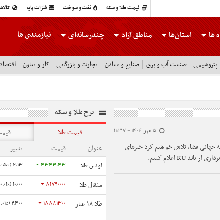
قیمت طلا و سکه
نفت و سوخت
فلزات پایه
کالاه
نیازمندی ها
 ها
استان‌ها
مناطق آزاد
چندرسانه‌ای
پتروشیمی
صنعت آب و برق
صنایع و معادن
تجارت و بازرگانی
کار و تعاون
اقتصاد
نرخ طلا و سکه
5 مهر 1404 - 11:37
قیمت طلا
قیمت
ه جهانی فضا، تلاش خواهیم کرد خبر‌های
عنوان
قیمت
تغییر
2.13 (0.05%)
4343.43
اونس طلا
10,000 (0.01%)
81790000
مثقال طلا
2,400 (0.01%)
18881300
طلا ۱۸ عیار