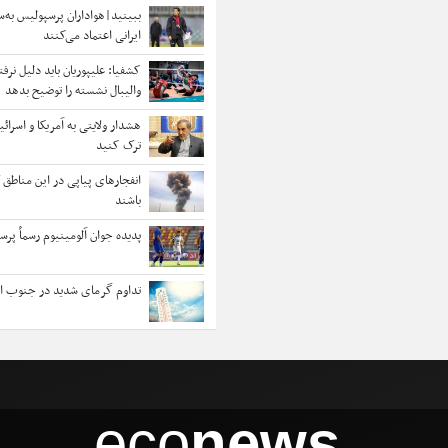
ببینید|هواداران پرسپولیس به‌
ایرانی اعتماد می‌کنند
کشفیا: علیپوریان باید دلیل نرف
والیبال نشسته را توضیح بدهد
هشدار ولایتی به آمریکا و اسرائی
ترک کنید
انفجارهای پیاپی در این مناطق /
باشند
پدیده جوان آلومینیوم رسماً پر
تداوم گرمای شدید در جنوب ای
eco
news