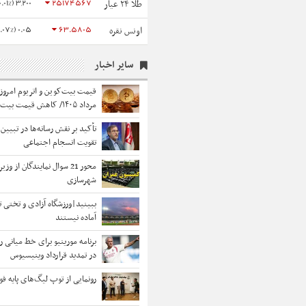
3,200 (0.01%)
25174567
طلا ۲۴ عیار
0.05 (0.07%)
63.5805
اونس نقره
سایر اخبار
مرداد ۱۴۰۵/ کاهش قیمت بیت‌کوین
تأکید بر نقش رسانه‌ها در تبیین 
تقویت انسجام اجتماعی
محور 21 سوال نمایندگان از وزیر
شهرسازی
ببینید|ورزشگاه‌ آزادی و تختی ت
آماده نیستند
برنامه مورینیو برای خط میانی رئ
در تمدید قرارداد وینیسیوس
رونمایی از توپ لیگ‌های پایه فوت