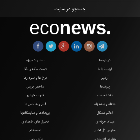
eco
news
●
درباره ما
پیشنهاد سوژه
ارتباط با ما
قیمت سکه و طلا
آرشیو
نرخ ها و نمودارها
پیوندها
شاخص بورس
نقشه سایت
قیمت خودرو
انتقاد و پیشنهاد
آمار و شاخص ها
اعلام مشکل
رویدادها و نمایشگاهها
میثاق حرفه‌ای
تحلیل های اقتصادی
عناوین کل اخبار
استخدام
عناوین اقتصادی
بولتن خبری