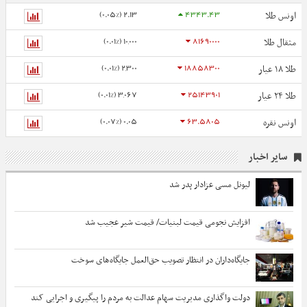
2.13 (0.05%)
4343.43
اونس طلا
10,000 (0.01%)
81690000
مثقال طلا
2,300 (0.01%)
18858300
طلا ۱۸ عیار
3,067 (0.01%)
25143901
طلا ۲۴ عیار
0.05 (0.07%)
63.5805
اونس نقره
سایر اخبار
لیونل مسی عزادار پدر شد
افزایش نجومی قیمت لبنیات/ قیمت شیر عجیب شد
جایگاه‌داران در انتظار تصویب حق‌العمل جایگاه‌های سوخت
دولت واگذاری مدیریت سهام عدالت به مردم را پیگیری و اجرایی کند