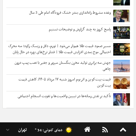
وعده مشروط راه‌اندازی بندر خشک فرودگاه امام طی 2 سال
پاسخ کروز به چند گزارش و توضیحات تسنیم
مسیر صعود قیمت طلا هموار می‌شود | تورم، دلار و ریسک رکود؛ سه محرک
احتمالی موج بعدی افزایش قیمت طلا | فشار نرخ‌های بهره در حال پایان
است؟
جهش سه برابری تولید مخزن بنگستان سپهر و جفیر با نصب پمپ درون
چاهی
قیمت بیت‌کوین و اتریوم امروز شنبه ۱۷ مرداد ۱۴۰۵/ کاهش قیمت
بیت‌کوین
تأکید بر نقش رسانه‌ها در تبیین واقعیت‌ها و تقویت انسجام اجتماعی
دمای کنونی: 34 °