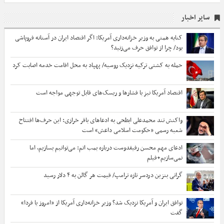
سایر اخبار
کنایه همتی به وزیر خزانه‌داری آمریکا: اگر اقتصاد ایران در آستانه فروپاشی
بود/ چرا از توافق حرف می‌زنید؟
حمله به کشتی ترکیه نزدیک روسیه/ پهپاد به محل اقامت خدمه اصابت کرد
اقتصاد آمریکا نیز با فشارها و ریسک‌های قابل توجهی مواجه است
واکنش تند محمدعلی ابطحی به ادعاهای باقر خرازی: این حرف‌ها افتتاح
شعبه رسمی «حکومت اسلامی داعش» است
ادعای مهم محسن رفیقدوست درباره بمب اتم: می‌توانیم بسازیم، اما
نمی‌سازیم+فیلم
گرانی بنزین دردسر تازه ترامپ/ قیمت هر گالن به ۴ دلار رسید
توافق ایران و آمریکا نزدیک شد؟ وزیر خزانه‌داری آمریکا از «امروز یا فردا»
گفت