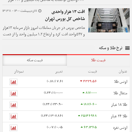
واحد بازگردد.
11 اردیبهشت 1400 - 13:38
افت ۱۳ هزار واحدی
شاخص کل بورس تهران
شاخص بورس در جریان معاملات امروز بازار سرمایه ۱۳هزار
و ۵۴۷واحد افت کرد و ارتفاع ۱.۲ میلیون واحد را از دست
داد.
نرخ طلا و سکه
قیمت طلا
قیمت سکه
عنوان
قیمت
تغییر
نمودار
7.61 (0.18%)
4329.56
اونس طلا
1,000,000 (1.24%)
81700000
مثقال طلا
230,900 (1.24%)
18860600
طلا ۱۸ عیار
307,861 (1.24%)
25146968
طلا ۲۴ عیار
0.05 (0.07%)
63.1365
اونس نقره