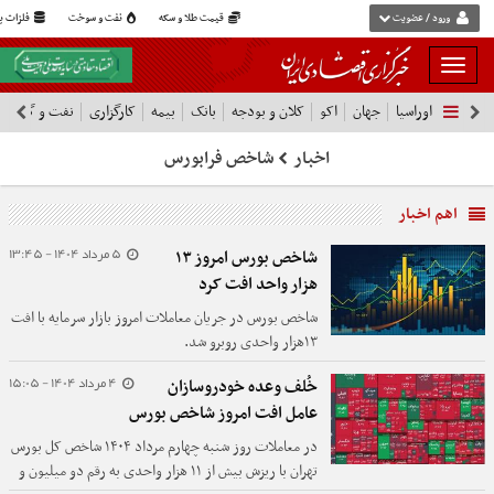
ورود / عضویت
قیمت طلا و سکه
نفت و سوخت
فلزات پا
بار
و
اوراسیا
جهان
اکو
کلان و بودجه
بانک
بیمه
کارگزاری
نفت و گاز
پ
بسته
نمودن
اخبار
شاخص فرابورس
فهرست
اهم اخبار
5 مرداد 1404 - 13:45
شاخص بورس امروز ۱۳
هزار واحد افت کرد
شاخص بورس در جریان معاملات امروز بازار سرمایه با افت
۱۳هزار واحدی روبرو شد.
4 مرداد 1404 - 15:05
خُلف وعده خودروسازان‌
عامل افت امروز شاخص بورس
در معاملات روز شنبه چهارم مرداد ۱۴۰۴ شاخص کل بورس
تهران با ریزش بیش از ۱۱ هزار واحدی به رقم دو میلیون و