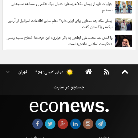
جزئیات تازه از پیمان مکه/عربستان: دنبال بلوک نظامی و مسابقه تسلیحاتی
نیستیم
پیمان مکه چه معنایی برای ایران دارد؟ مقام سابق اطلاعات اسرائیل از آزمون
ترکیه و پاکستان گفت
واکنش تند محمدعلی ابطحی به باقر خرازی: این حرف‌ها افتتاح شعبه رسمی
«حکومت اسلامی داعش» است
دمای کنونی: 34 °
eco
news
●
درباره ما
پیشنهاد سوژه