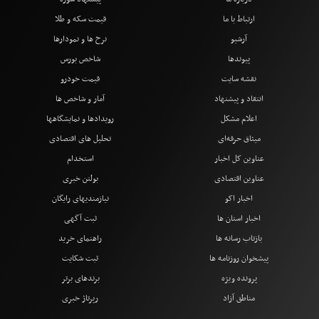
ارتباط با ما
قیمت سکه و طلا
آرشیو
نرخ ها و نمودارها
پیوندها
شاخص بورس
نقشه سایت
قیمت خودرو
انتقاد و پیشنهاد
آمار و شاخص ها
اعلام مشکل
رویدادها و نمایشگاهها
میثاق حرفه‌ای
تحلیل های اقتصادی
عناوین کل اخبار
استخدام
عناوین اقتصادی
بولتن خبری
اخبار اکو
نیازمندیهای رایگان
اخبار استان ها
ثبت آگهی
بازتاب رسانه ها
راهنمای خرید
پیشخوان روزنامه ها
ثبت شکایت
پرونده ویژه
برندهای برتر
مناطق آزاد
رپرتاژ خبری