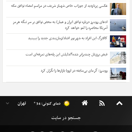
عکسی پربازدید از جوراب‌ خاص شهباز شریف در مراسم امضاء توافق‌ مکه
ادعای رویترز درباره توافق ایران و عمان/ به محض توافق بر سر تنگه هرمز
آمریکا محاصره را لغو خواهد کرد
کالابرگ این افراد به شهریور افتاد/زمان‌بندی جدید را ببینید
قبض برق‌تان چندبرابر شده؟/دلیلش این پله‌های تعرفه‌ای است
رویترز: گرمای بی‌سابقه در اروپا بازارها را نگران کرد
دمای کنونی: 34 °