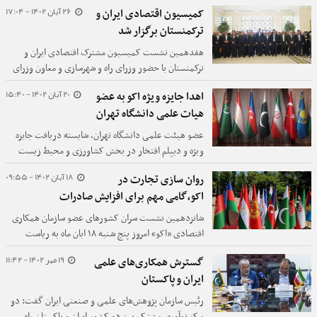
روز واکنش و پاسخ دهیم.
26 آبان 1402 - 17:04
کمیسیون اقتصادی ایران و
ترکمنستان برگزار شد
هفدهمین نشست کمیسیون مشترک اقتصادی ایران و
ترکمنستان با حضور وزرای راه و شهرسازی و معاون وزرای
کابینه و امور خارجه ترکمنستان برگزار شد.
20 آبان 1402 - 15:40
اهدا جایزه ویژه اکو به عضو
هیات علمی دانشگاه تهران
عضو هیئت علمی دانشگاه تهران، شایسته دریافت جایزه
ویژه و دیپلم افتخار در بخش کشاورزی و محیط زیست
شناخته شد.
18 آبان 1402 - 09:55
روان سازی تجارت در
اکو،گامی مهم برای افزایش صادرات
شانزدهمین نشست سران کشورهای عضو سازمان همکاری
اقتصادی «اکو» امروز پنچ شنبه ۱۸ ابان ماه به ریاست
«شوکت میرضیایف» رئیس‌جمهور ازبکستان در شهر
19 مهر 1402 - 11:42
گسترش همکاری‌های علمی
«تاشکند» برگزار می‌شود.
ایران و‌ پاکستان
رئیس سازمان پژوهش‌های علمی و صنعتی ایران گفت: دو
مرکز نوآوری مشترک بین دو کشور ایران و پاکستان راه