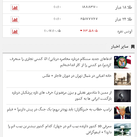
0 (0%)
18883700
طلا ۱۸ عیار
0 (0%)
25177767
طلا ۲۴ عیار
0.05 (0.07%)
63.5805
اونس نقره
سایر اخبار
ادعاهای جدید سنتکام درباره محاصره دریایی/ ۵۱ کشتی تجاری را منحرف
کردیم/ دو کشتی را از کار انداخته‌ایم
خانه اعیانی در شمال تهران در دوران قاجار + عکس
از معین تا شادمهر عقیلی و بیژن مرتضوی/ حرف های تازه پزشکیان درباره
بازگشت ایرانی ها به کشور
ترامپ خطاب به خبرنگاران: باید زودتر بروم؛ یک جنگ در پیش داریم! + فیلم
معرفی 10 کشور دارنده بمب اتم در جهان/ کدام کشور بیشترین بمب اتم را
دارد؟ + اینفوگرافی