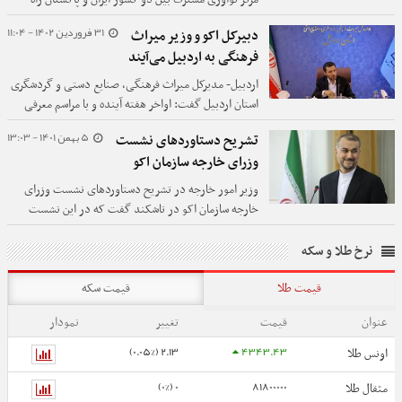
اندازی می شود و ۱۰ شرکت دانش بنیان ایرانی در مرکز
31 فروردین 1402 - 11:04
دبیرکل اکو و وزیر میراث
پاکستان و بلعکس در ایران مستقر می شوند.
فرهنگی به اردبیل می‌آیند
اردبیل- مدیرکل میراث فرهنگی، صنایع دستی و گردشگری
استان اردبیل گفت: اواخر هفته آینده و با مراسم معرفی
اردبیل به عنوان پایتخت گردشگری، دبیرکل اکو و وزیر
5 بهمن 1401 - 13:03
تشریح دستاوردهای نشست
میراث فرهنگی به اردبیل سفر می‌کنند.
وزرای خارجه سازمان اکو
وزیر امور خارجه در تشریح دستاوردهای نشست وزرای
خارجه سازمان اکو در تاشکند گفت که در این نشست
اساسنامه مرکز هماهنگی ریسک بلایای طبیعی به تایید
وزرای امور خارجه رسید.
نرخ طلا و سکه
قیمت طلا
قیمت سکه
عنوان
قیمت
تغییر
نمودار
2.13 (0.05%)
4343.43
اونس طلا
0 (0%)
81800000
مثقال طلا