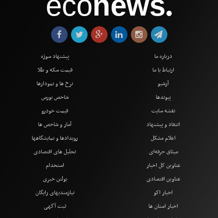
eco
news
●
درباره ما
پیشنهاد سوژه
ارتباط با ما
قیمت سکه و طلا
آرشیو
نرخ ها و نمودارها
پیوندها
شاخص بورس
نقشه سایت
قیمت خودرو
انتقاد و پیشنهاد
آمار و شاخص ها
اعلام مشکل
رویدادها و نمایشگاهها
میثاق حرفه‌ای
تحلیل های اقتصادی
عناوین کل اخبار
استخدام
عناوین اقتصادی
بولتن خبری
اخبار اکو
نیازمندیهای رایگان
اخبار استان ها
ثبت آگهی