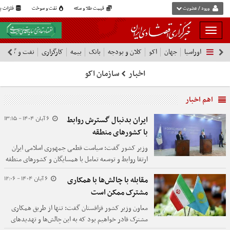
ورود / عضویت
قیمت طلا و سکه
نفت و سوخت
فلزات پا
بار
و
اوراسیا
جهان
اکو
کلان و بودجه
بانک
بیمه
کارگزاری
نفت و گاز
پ
بسته
نمودن
اخبار
سازمان اکو
فهرست
اهم اخبار
6 آبان 1404 - 13:15
ایران بدنبال گسترش روابط
با کشورهای منطقه
وزیر کشور گفت: سیاست قطعی جمهوری اسلامی ایران
ارتقا روابط و توسعه تعامل با همسایگان و کشورهای منطقه
است.
6 آبان 1404 - 12:06
مقابله با چالش‌ها با همکاری
مشترک ممکن است
معاون وزیر کشور قزاقستان گفت: تنها از طریق همکاری
مشترک قادر خواهیم بود که به این چالش‌ها و تهدیدهای