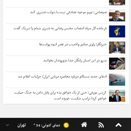
صمصامی: تورم موجود تصادفی نیست/ دولت تدبیری کند
فرمانده‌کل سپاه انتصاب محسن رضایی به دبیری شعام را تبریک گفت
خبرنگار؛ راوی صادق واقعیت در عصر انبوه روایت‌ها
مترو در این استان رایگان شد/ شهروندان بخوانند
ادعای جدید سنتکام درباره محاصره دریایی ایران/ جزئیات اعلام شد
کریس مورفی: حتی از یک «توافق بد» برای پایان دادن به جنگ حمایت
خواهم کرد/ ترامپ شکست خورده است
دمای کنونی: 34 °