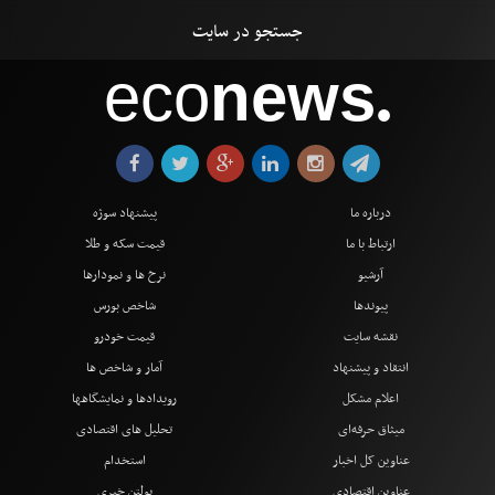
eco
news
●
درباره ما
پیشنهاد سوژه
ارتباط با ما
قیمت سکه و طلا
آرشیو
نرخ ها و نمودارها
پیوندها
شاخص بورس
نقشه سایت
قیمت خودرو
انتقاد و پیشنهاد
آمار و شاخص ها
اعلام مشکل
رویدادها و نمایشگاهها
میثاق حرفه‌ای
تحلیل های اقتصادی
عناوین کل اخبار
استخدام
عناوین اقتصادی
بولتن خبری