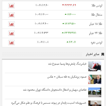
2.60 (0.06%)
4334.69
اونس طلا
20,000 (0.02%)
81200000
مثقال طلا
4,600 (0.02%)
18745100
طلا ۱۸ عیار
6,133 (0.02%)
24992971
طلا ۲۴ عیار
0.01 (0.02%)
64.06
اونس نقره
سایر اخبار
فیلترینگ پلتفرم‌ها رسما ممنوع شد
صعود پزشکیان به قله سبلان + عکس
تقاضای مهمان و انتقال دانشجویان دانشگاه تهران محدود شد
خسروپناه: امنیت پایدار در پیوند مستمر با فرهنگ و علم شکل می‌گیرد