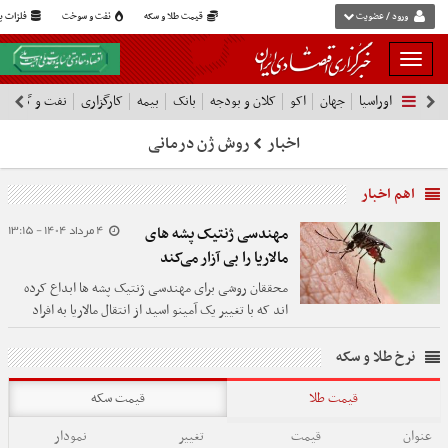
ورود / عضویت
قیمت طلا و سکه
نفت و سوخت
فلزات پا
بار
و
اوراسیا
جهان
اکو
کلان و بودجه
بانک
بیمه
کارگزاری
نفت و گاز
پ
بسته
نمودن
اخبار
روش ژن درمانی
فهرست
اهم اخبار
4 مرداد 1404 - 13:15
مهندسی ژنتیک پشه های
مالاریا را بی آزار می‌کند
محققان روشی برای مهندسی ژنتیک پشه ها ابداع کرده
اند که با تغییر یک آمینو اسید از انتقال مالاریا به افراد
جلوگیری می کند.
نرخ طلا و سکه
قیمت طلا
قیمت سکه
عنوان
قیمت
تغییر
نمودار