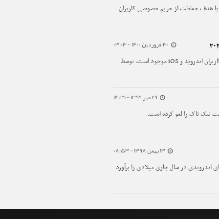
ا با هدف حفاظت از حریم خصوصی کاربران
30 فروردین 1400 - 03:03
جدیدترین فهرست ۱۰ اپلیکیشن محبوب که برای کاربران اندروید و iOS موجود است، توسط
29 مهر 1399 - 14:31
یت تیک تاک را لغو کرده است.
13 بهمن 1398 - 08:53
ای اندرویدی در سال جاری میلادی را برآورد