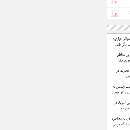
اقر خرازی/
د مگر طبق
ین مناطق
 صرفا یک
 تجارت در
مات
نی حساب باز
ید رئیسی به
ازی از خود با
خان
ی آمریکا در
ده ارشد
دن به محاصره
ره تنگه هرمز