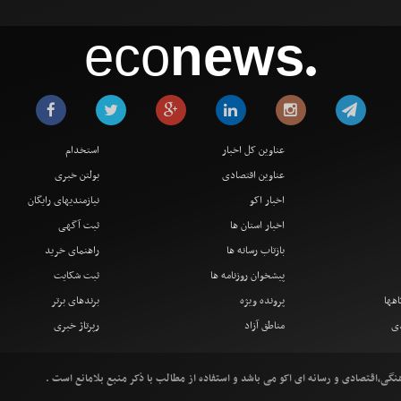
eco
news
●
عناوین کل اخبار
استخدام
عناوین اقتصادی
بولتن خبری
اخبار اکو
نیازمندیهای رایگان
اخبار استان ها
ثبت آگهی
بازتاب رسانه ها
راهنمای خرید
پیشخوان روزنامه ها
ثبت شکایت
اهها
پرونده ویژه
برندهای برتر
دی
مناطق آزاد
رپرتاژ خبری
ی،اقتصادی و رسانه ای اکو می باشد و استفاده از مطالب با ذکر منبع بلامانع است .