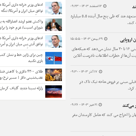
به زودی حاصل می شود
ادعای وزیر خزانه داری آمریکا در
12 اسفند 1403 - 09:23
پلتفرم ویدیویی TikTok که متعلق به چین است، متعهد شد که طی پنج سال آینده 8.8 میلیارد
سال آینده اهمیت خود را از د
واکنش عضو ارشد انصارالله به بی
 کند.
شورای امنیت/ عزم خود را برای
حقوق‌مان جزم کرده‌ایم
29 بهمن 1403 - 15:55
ادعای وزیر خزانه داری آمریکا در
 اروپایی
توافق آتش بس میان ایران و آمری
مطالعه‌ای بر روی شهروندان اتحادیه اروپا در بازه سنی ۱۶ تا ۳۰ سال نشان می‌دهد که شبکه‌های
طی 2 سال آینده اهمیت خود ر
چین برای ژاپن خط و نشان کشید
ت آن‌ها از خطرات اطلاعات نادرست آنلاین
می‌دهد
بازی نکنید
17 آذر 1403 - 09:30
طلای ۴۳۰۰ دلاری با کاهش ف
عقب‌نشینی دلار | مسیر نرخ بهر
 قبلی مبنی بر فروش شاخه تیک تاک در
پیش بینی هدف بعدی خریداران
زلزله نسبتا شدید گلباف کرمان ر
 کرد.
21 مهر 1403 - 09:26
می‌کند
ن را اخراج می کند که شامل کارمندان مقر