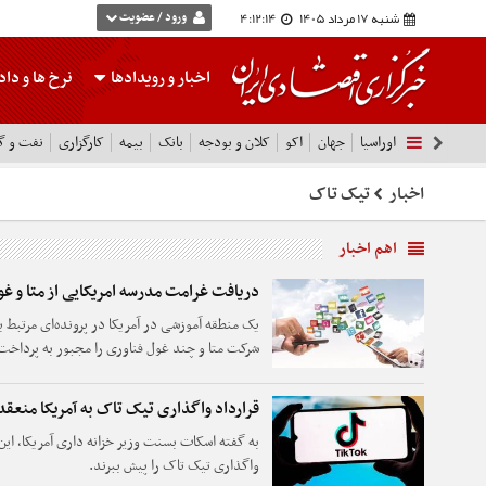
شنبه 17 مرداد 1405
4:12:15
ورود / عضویت
اخبار و رویدادها
نرخ ها
و داده
اوراسیا
جهان
اکو
کلان و بودجه
بانک
بیمه
کارگزاری
نفت و گا
اخبار
تیک تاک
اهم اخبار
دریافت غرامت مدرسه امریکایی از متا و غو
یک منطقه آموزشی در آمریکا در پرونده‌ای مرتبط با
شرکت متا و چند غول فناوری را مجبور به پرداخت
قرارداد واگذاری تیک تاک به آمریکا منعقد
به گفته اسکات بسنت وزیر خزانه داری آمریکا، این 
واگذاری تیک تاک را پیش ببرند.