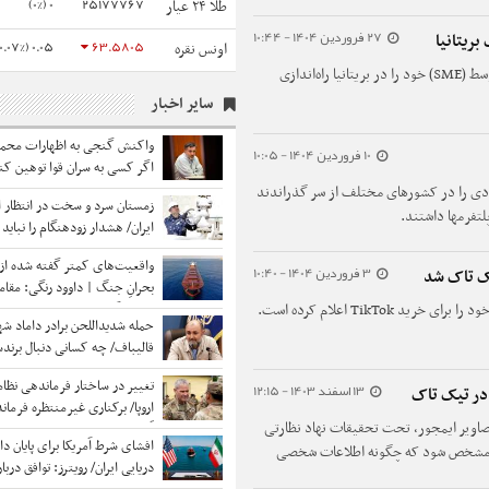
0 (0%)
25177767
طلا ۲۴ عیار
27 فروردین 1404 - 10:44
ریتانیا
0.05 (0.07%)
63.5805
اونس نقره
تیک‌تاک اولین شورای کسب‌وکارهای کوچک و متوسط (SME) خود را در بریتانیا راه‌اندازی
سایر اخبار
واکنش گنجی به اظهارات محمدب
10 فروردین 1404 - 10:05
اگر کسی به سران قوا توهین کن
قانون قوه قضائیه ورود نمی‌کند؟
دی را در کشورهای مختلف از سر گذراندند
زمستان سرد و سخت در انتظار ا
لتفرمها داشتند.
ایران/ هشدار زودهنگام را نباید
توصیه فنی دانست زیرا ...
واقعیت‌های کمتر گفته شده از
3 فروردین 1404 - 10:40
ک تاک شد
بحرانِ جنگ | داوود رنگی: مقا
تصمیم‌گیر روی کریدورهای زمی
حمله شدیداللحن برادر داماد شه
نکنند زیرا...
قالیباف/ چه کسانی دنبال برندس
«تکنوکرات حزب‌اللهی» و «رضا
تغییر در ساختار فرماندهی نظام
13 اسفند 1403 - 12:15
حزب‌اللهی» بودند
 در تیک تاک
اروپا/ برکناری غیرمنتظره فرمان
صاویر ایمجور، تحت تحقیقات نهاد نظارتی
آمریکایی خبرساز شد
افشای شرط آمریکا برای پایان دا
 تا مشخص شود که چگونه اطلاعات شخصی
دریایی ایران/ رویترز: توافق دربا