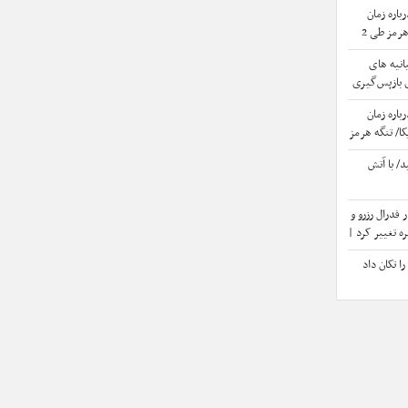
باره زمان
توافق میان ایران و آمریکا/ تنگه هرمز طی 2
ست می‌دهد
انیه های
 بازپس‌گیری
باره زمان
کا/ تنگه هرمز
ا از دست
/ با آتش
شار فدرال رزرو و
ه تغییر کرد |
 طلا
ا تکان داد