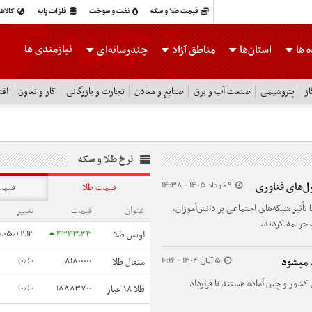
قیمت طلا و سکه
نفت و سوخت
فلزات پایه
کالاه
نیازمندی ها
 ها
استان‌ها
مناطق آزاد
چندرسانه‌ای
ز
پتروشیمی
صنعت آب و برق
صنایع و معادن
تجارت و بازرگانی
کار و تعاون
اقت
نرخ طلا و سکه
9 خرداد 1405 - 14:38
ل‌های فناوری
قیمت طلا
قیمت
 تأثیر شبکه‌های اجتماعی بر دانش‌آموزان،
عنوان
قیمت
تغییر
 جریمه کردند.
2.13 (0.05%)
4343.43
اونس طلا
5 آبان 1404 - 10:16
0 (0%)
81800000
 میشود
مثقال طلا
کشور و چین آماده هستند تا قرارداد
0 (0%)
18883700
طلا ۱۸ عیار