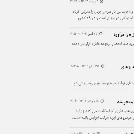
9 مرداد 1403 - 13:46
 اجتماعی در سراسر جهان را معرفی کرده
است. طبق این پژوهش فیس بوک منفورترین شبکه اجتماعی در جهان است و در ۳۹ کشور
27 آبان 1402 - 13:50
» را درآورد
زه ضدّ انحصار برعهده «اپل» قرار می‌دهد؛
25 آبان 1402 - 08:45
دیوهای
حتوای تولید شده توسط هوش مصنوعی در
18 خرداد 1402 - 14:04
 منجر شد
 هیوندای و کیا شکایت می کند زیرا با
 افزایش یافته است.
5 بهمن 1401 - 10:04