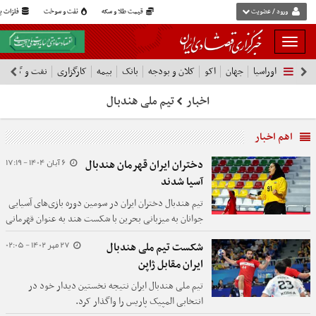
ورود / عضویت
قیمت طلا و سکه
نفت و سوخت
فلزات پا
بار
و
اوراسیا
جهان
اکو
کلان و بودجه
بانک
بیمه
کارگزاری
نفت و گاز
پ
بسته
نمودن
اخبار
تیم ملی هندبال
فهرست
اهم اخبار
6 آبان 1404 - 17:19
دختران ایران قهرمان هندبال
آسیا شدند
تیم هندبال دختران ایران در سومین دوره بازی‌های آسیایی
جوانان به میزبانی بحرین با شکست هند به عنوان قهرمانی
رسید.
27 مهر 1402 - 02:05
شکست تیم ملی هندبال
ایران مقابل ژاپن
تیم ملی هندبال ایران نتیجه نخستین دیدار خود در
انتخابی المپیک پاریس را واگذار کرد.