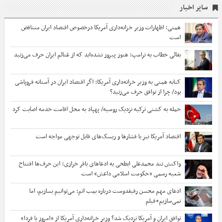
سایر اخبار
همتی: اظهارات وزیر خزانه‌داری آمریکا درخصوص اقتصاد ایران متناقض
است
بقائی خطاب به ترامپ: هنوز پیروز نشده‌اید که از غنائم ایران حرف می‌زنید
کنایه همتی به وزیر خزانه‌داری آمریکا: اگر اقتصاد ایران در آستانه فروپاشی
بود/ چرا از توافق حرف می‌زنید؟
حمله به کشتی ترکیه نزدیک روسیه/ پهپاد به محل اقامت خدمه اصابت کرد
اقتصاد آمریکا نیز با فشارها و ریسک‌های قابل توجهی مواجه است
واکنش تند محمدعلی ابطحی به ادعاهای باقر خرازی: این حرف‌ها افتتاح
شعبه رسمی «حکومت اسلامی داعش» است
ادعای مهم محسن رفیقدوست درباره بمب اتم: می‌توانیم بسازیم، اما
نمی‌سازیم+فیلم
توافق ایران و آمریکا نزدیک شد؟ وزیر خزانه‌داری آمریکا از «امروز یا فردا»