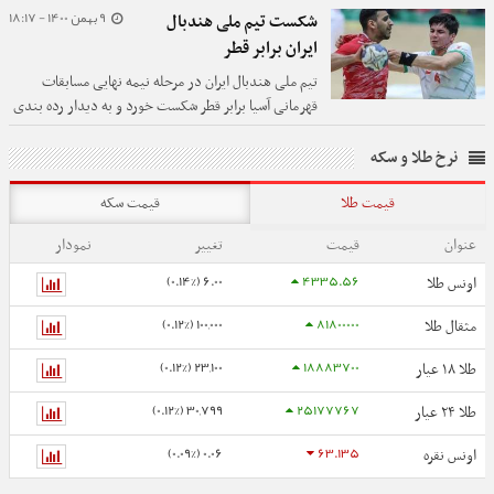
9 بهمن 1400 - 18:17
شکست تیم ملی هندبال
ایران برابر قطر
تیم ملی هندبال ایران در مرحله نیمه نهایی مسابقات
قهرمانی آسیا برابر قطر شکست خورد و به دیدار رده بندی
رسید.
نرخ طلا و سکه
قیمت طلا
قیمت سکه
عنوان
قیمت
تغییر
نمودار
6.00 (0.14%)
4335.56
اونس طلا
100,000 (0.12%)
81800000
مثقال طلا
23,100 (0.12%)
18883700
طلا ۱۸ عیار
30,799 (0.12%)
25177767
طلا ۲۴ عیار
0.06 (0.09%)
63.135
اونس نقره