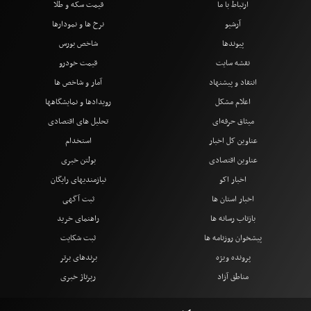
ارتباط با ما
قیمت سکه و طلا
آرشیو
نرخ ها و نمودارها
پیوندها
شاخص بورس
نقشه سایت
قیمت خودرو
انتقاد و پیشنهاد
آمار و شاخص ها
اعلام مشکل
رویدادها و نمایشگاهها
میثاق حرفه‌ای
تحلیل های اقتصادی
عناوین کل اخبار
استخدام
عناوین اقتصادی
بولتن خبری
اخبار اکو
نیازمندیهای رایگان
اخبار استان ها
ثبت آگهی
بازتاب رسانه ها
راهنمای خرید
پیشخوان روزنامه ها
ثبت شکایت
پرونده ویژه
برندهای برتر
مناطق آزاد
رپرتاژ خبری