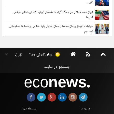
گفت
ایران دست بالا را در جنگ گرفت؟ هشدار درباره کاهش ذخایر موشکی
آمریکا
جزئیات تازه از پیمان مکه/عربستان: دنبال بلوک نظامی و مسابقه تسلیحاتی
نیستیم
دمای کنونی: 34 °
eco
news
●
درباره ما
پیشنهاد سوژه