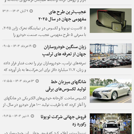
کراس‌اوورهای کامپکت نیز جایگاه خود را در میان
9 آبان 1404 - 13:20
عجیب‌ترین طرح های
محبوب‌ترین‌ها تثبیت کرده‌اند.
مفهومی جهان در سال ۲۰۲۵
۵ کانسپت تویوتا و لکسوس در نمایشگاه تحرک ژاپن ۲۰۲۵،
با معرفی ۵ طرح مفهومی عجیب، صنعت خودرو را
شگفت‌زده کردند.
19 مرداد 1404 - 09:05
زیان سنگین خودروسازان
جهان از تعرفه های ترامپ
تعرفه‌های ترامپ، خودروسازان برتر را تحت فشار قرار داده
و زیان، ۱۱.۷ میلیارد دلار برای این شرکت‌ها به بار آورده که
همچنان رو به افزایش است.
13 مرداد 1404 - 07:55
شانگهای میزبان خط
تولید لکسوس‌های برقی
لکسوس ساخت کارخانه خودروهای الکتریکی در شانگهای
را آغاز کرده که با ظرفیت تولید ۱۰۰ هزار خودرو در سال، از
۲۰۲۷ شروع به کار خواهد کرد.
8 تیر 1404 - 09:45
فروش جهانی شرکت تویوتا
رکورد زد
تویوتا موتور اعلام کرد که فروش جهانی این خودروساز در