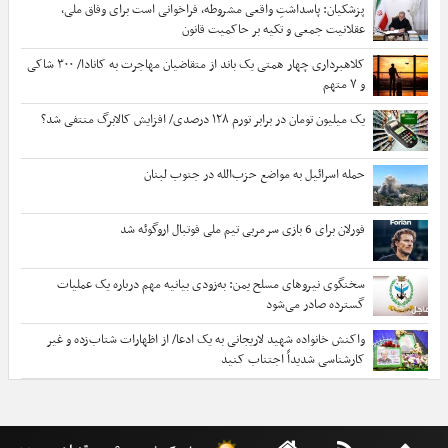
پزشکیان: پاسداشتِ واقعی مشروطه، فراخوانی است برای وفاق ملی،
عقلانیت جمعی و تکیه بر حاکمیت قانون
کلاهبرداری چهار همتی یک باند از متقاضیان مهاجرت به کانادا/ ۳۰۰ شاکی
و ۷ متهم
یک میلیون تومان در برابر تورم ۱۲۸ درصدی/ افزایش کالابرگ منتفی شد؟
حمله اسرائیل به مواضع حزب‌الله در جنوب لبنان
فورلان برای 6 بازی سرمربی تیم ملی فوتبال اروگوئه شد
سخنگوی نیروهای مسلح یمن: به‌زودی بیانیه مهم درباره یک عملیات
گسترده صادر می‌شود
واکنش خانواده شهید لاریجانی به یک ادعا/ از اظهارات شتاب‌زده و غیر
کارشناسی شدیداً اجتناب کنید