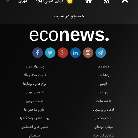
دمای کنونی: 34 °
eco
news
●
درباره ما
پیشنهاد سوژه
ارتباط با ما
قیمت سکه و طلا
آرشیو
نرخ ها و نمودارها
پیوندها
شاخص بورس
نقشه سایت
قیمت خودرو
انتقاد و پیشنهاد
آمار و شاخص ها
اعلام مشکل
رویدادها و نمایشگاهها
میثاق حرفه‌ای
تحلیل های اقتصادی
عناوین کل اخبار
استخدام