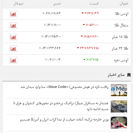
عنوان
قیمت
تغییر
نمودار
11.84 (0.28%)
4238.49
اونس طلا
110,000 (0.14%)
80520000
مثقال طلا
25,400 (0.14%)
18588200
طلا ۱۸ عیار
33,866 (0.14%)
24783775
طلا ۲۴ عیار
0.04 (0.06%)
61.3715
اونس نقره
سایر اخبار
رقابت تازه در هوش مصنوعی/ «Muse Code» متا وارد میدان شد
هشدار به مسافران شمال/ ترافیک پرحجم در محورهای کندوان و هراز تا
شنبه ادامه دارد
وزیر خارجه ترکیه: آماده حمایت از مذاکرات ایران و آمریکا هستیم