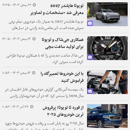
ترکیبی برای خاص‌پسندها.
22 بهمن 1404 - 21:25
تویوتا هایلندر 2027
معرفی شد +مشخصات و تصاویر
تویوتا هایلندر 2027 به عنوان یک خودروی تمام برقی
معرفی شده است. این شاسی‌بلند ژاپنی در نسل‌های
مختلف خود همواره از محبوب‌ترین محصولات بازار بوده
14 بهمن 1404 - 14:05
همکاری جی‌شاک و تویوتا
است.
برای تولید ساعت مچی
جی شاک ساعت جدیدی را که با همکاری تویوتا طراحی
کرده است معرفی کرد.
13 بهمن 1404 - 10:56
با این خودروها تعمیرگاه را
فراموش کنید
یک موسسه آمریکایی گزارش خودروهای قابل اطیمنان در
سال 2026 را منتشر کرد که در آن خودروسازان ژاپنی
صدر فهرست را قبضه کرده اند.
26 آذر 1404 - 10:52
از فورد تا تویوتا؛ پرفروش
ترین خودروهای ۲۰۲۵
سال ۲۰۲۵ رو به پایان است و رقابت فروش خودروها چهره
بازار را روشن کرده؛ وانت‌ها همچنان فرمانروای جاده‌اند و