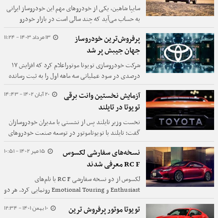
با خودروسازان پیشرو خارجی مانند تویوتا، گروه فولکس
سایپا شاهین، یکی از خودروهای مهم این خودروساز ایرانی
واگن و هیوندای-کیا رقابت کنند.
به حساب می‌آید که چند سالی است در بازار خودرو
حضور دارد. یکی از سوالات و شایعات مهم درباره شاهین،
13 مرداد 1403 - 11:24
پرفروش‌ترین خودروساز
به پلت‌فرم و زیرساخت آن برمی‌گردد.
جهان جیبش پر شد
شرکت خودروسازی تویوتا موتوراعلام کرد که افزایش ۱۷
درصدی در سود عملیاتی سه ماهه اول را به ثبت رسانده
است، زیرا کاهش هزینه‌ها و ضعیف بودن ین به جبران
20 آبان 1402 - 14:43
آزمایش نخستین وانت برقی
کاهش فروش و حجم تولید در داخل کمک کرده است.
تویوتا در تایلند
نخست وزیر تایلند پس از نشستی با مدیران خودروسازان
گفت: تایلند با تویوتاموتور در توسعه صنعت خودروهای
الکتریکی این کشور همکاری خواهد کرد.
15 مهر 1402 - 10:51
نسخه‌های سفارشی لکسوس
RC F معرفی شدند
لکسوس از دو نسخه سفارشی RC F با نام‌های
Enthusiast و Emotional Touring رونمایی کرد. هر دو
خودرو از پیشرانه ۸ سیلندر تنفس طبیعی استفاده
10 بهمن 1401 - 12:34
تویوتا موتور پرفروش ترین
می‌کنند