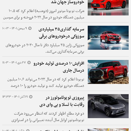
خودروساز جهان شد
شرکت تویوتا موتور امروز (دوشنبه) اعلام کرد که ۱۰.۵
میلیون دستگاه خودرو در سال ۲۰۲۲ فروخته و برای سومین
سال متوالی عنوان پرفروش‌ترین خودروساز جهان را حفظ
9 بهمن 1401 - 10:03
سرمایه گذاری۳۵ میلیاردی
کرده است.
سوزوکی درخودروهای برقی
سوزوکی ژاپن ۳۵ میلیارد دلار تا سال ۲۰۳۰ در خودروهای
برقی سرمایه‌گذاری می‌کند.
27 دی 1401 - 11:03
افزایش۱۰ درصدی تولید خودرو
درسال جاری
تویوتا اعلام کرد که در سال ۲۰۲۳ می‌تواند ۱۰.۶ میلیون
دستگاه خودرو تولید کند و تولید خودرو را ۱۰ درصد
افزایش دهد.
21 آذر 1401 - 13:33
پیروزی تویوتاموتورز در
رقابت با تسلا و بی وای دی
دو فرد مطلع اظهار کردند که انتظار می‌رود شرکت
تویوتاموتور اوایل سال آینده تغییراتی را در استراتژی
خودروی الکتریکی خود برای تولیدکنندگان کلیدی ارائه
10 آذر 1401 - 10:03