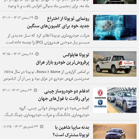
ماه مه، برای پنجمین ماه متوالی افزایش یافت و با وجود
تعرفه‌های دولت ترامپ، تحت تاثیر افزایش تقاضا، رکورد
29 بهمن 1403 - 13:07
رونمایی تویوتا از اختراع
جدیدی را ثبت کرد.
جدید خود برای کامیون‌های سنگین
شرکت خودروسازی تویوتا اعلام کرد که نسل جدیدی از
سیستم پیل سوختی هیدروژنی (FC) را توسعه داده است
که برای پاسخگویی به نیازهای بخش خودروهای تجاری
28 بهمن 1403 - 14:15
تویوتا هایلوکس
سنگین و ماشین‌آلات طراحی شده است. از این سیستم
پرفروش‌ترین خودرو بازار عراق
جدید در H2 & FC EXPO (نمایشگاه بین‌المللی هیدروژن
و پیل سوختی) در توکیو، ژاپن، که اواخر این هفته برگزار
بر اساس گزارشی از Focus 2 Move، تویوتا در سال 2024
می‌شود، رونمایی خواهد شد.
صدرنشین فروش خودرو در عراق بود و پس از آن کیاموتور
و هیوندای قرار گرفتند.
24 بهمن 1403 - 13:01
ادغام دو خودروساز چینی
برای رقابت با غول‌های جهان
گفته می‌شود دو خودروساز دولتی چینی، گروه
خودروسازی دانگ‌فنگ و شرکت خودروسازی چونگ‌کینگ
چانگان، در حال بررسی ادغام برای تشکیل یک شرکت
24 شهریور 1403 - 08:25
بدنه سایپا شاهین با
قوی‌تر هستند تا بتوانند به طور موثرتری در عرصه جهانی
تویوتا مشترک است؟
با خودروسازان رقیب چینی مانند BYD و جیلی و همچنین