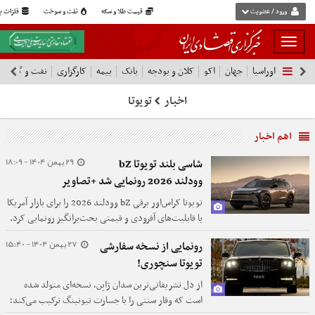
ورود / عضویت
قیمت طلا و سکه
نفت و سوخت
فلزات پا
بار
و
اوراسیا
جهان
اکو
کلان و بودجه
بانک
بیمه
کارگزاری
نفت و گاز
پ
بسته
نمودن
اخبار
تویوتا
فهرست
اهم اخبار
29 بهمن 1404 - 18:09
شاسی بلند تویوتا bZ
وودلند 2026 رونمایی شد +تصاویر
تویوتا کراس‌اور برقی bZ وودلند 2026 را برای بازار آمریکا
با قابلیت‌های آفرودی و قیمتی بحث‌برانگیز رونمایی کرد.
27 بهمن 1404 - 15:40
رونمایی از نسخه سفارشی
تویوتا سنچوری!
از دل تشریفاتی‌ترین سدان ژاپن، نسخه‌ای متولد شده
است که وقار سنتی را با جسارت تیونینگ ترکیب می‌کند؛