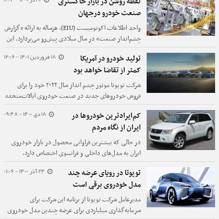
نقطه روشن در بازار خاکستری
کند زیرا در تلاش است تا شکاف قیمت و عملکرد را با
صنعت خودرو درجهان
رهبران صنعت تسلا و بی‌وای‌دی کاهش دهد.
واحد اطلاعات اکونومیست (EIU)، هرساله به ارائه «گزارش
چشم‌‌انداز صنعت» در سال میلادی پیش‌‌رو می‌‌پردازد. این
گروه مطالعاتی در تازه‌‌ترین گزارش خود از چشم‌انداز
18 فروردین 1401 - 12:06
تولید خودرو در آمریکا
صنعت خودرو در ۲۰۲۳ با اشاره به مشکلاتی از جمله بحران
کمتر از تقاضا خواهد بود
انرژی، کاهش تقاضای جهانی و اختلال‌های زنجیره تامین،
نسبت به آسیب‌‌پذیری این صنعت هشدار می‌دهد.
شرکت تویوتا موتور چشم انداز سال ۲۰۲۲ خود را برای
فروش خودروهای جدید در صنعت خودروی ایالات‌متحده
با اشاره به مشکلات زنجیره تامین ناشی از بیماری همه‌گیر
18 دی 1400 - 09:48
کم‌ایرادترین خودرو‌ها در
و درگیری در اوکراین کاهش داد.
ایران از نگاه مردم
در حالی که بیشترین فراوانی محصول در بازار خودروی
ایران به مدل‌های داخلی و فرانسوی اختصاص دارد،
گزارش‌ها از شناسایی ایراد‌های فراوان در آن‌ها توسط
24 آذر 1400 - 01:06
تویوتا در رویای عرضه چند
مشتریان حکایت می‌کند.
مدل خودروی برقی است
مدیرعامل شرکت تویوتا از برنامه این شرکت برای
سرمایه‌گذاری میلیاردی برای عرضه چندین مدل خودروی