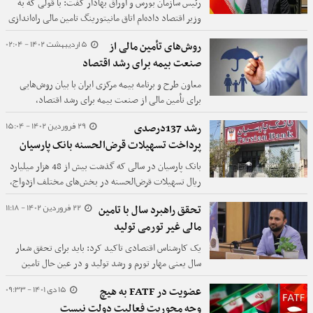
رئیس سازمان بورس و اوراق بهادار گفت: با قولی که به
وزیر اقتصاد داده‌ام اتاق مانیتورینگ تامین مالی راه‌اندازی
و از صفر تا صد مجوز‌های تامین مالی در سازمان را شخصا
5 اردیبهشت 1402 - 02:04
روش‌های تأمین مالی از
نظارت خواهم کرد. ­امسال باید به صورت ویژه طرح‌های
صنعت بیمه برای رشد اقتصاد
مهم کشور از بازار سرمایه تامین مالی شود.
معاون طرح و برنامه بیمه مرکزی ایران با بیان روش‌هایی
برای تأمین مالی از صنعت بیمه برای رشد اقتصاد،
راهکارهایی هم برای مهار تورم ارائه کرد.
29 فروردین 1402 - 15:04
رشد 137درصدی
پرداخت تسهیلات قرض‌الحسنه بانک پارسیان
بانک‌ پارسیان در سالی که گذشت بیش از 48 هزار میلیارد
ریال تسهیلات قرض‌الحسنه در بخش‌های مختلف ازدواج،
فرزند آوری، اشتغال، ودیعه مسکن، درمان و ضروری
22 فروردین 1402 - 11:18
تحقق راهبرد سال با تامین
پرداخت کرده است که نسبت به سال1400 میزان پرداخت
مالی غیر تورمی تولید
تسهیلات 137درصد رشد داشته است.
یک کارشناس اقتصادی تاکید کرد: باید برای تحقق شعار
سال یعنی مهار تورم و رشد تولید و در عین حال تامین
مالی تولید غیر تورمی یک بسته سیاستی ویژه تعریف
15 دی 1401 - 09:33
عضویت در FATF به هیچ
شود.
وجه محوریت فعالیت دولت نیست