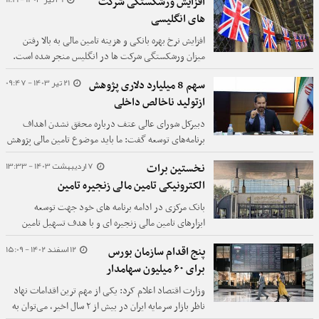
افزایش ورشکستگی شرکت
همت آن به فروش رفت.
های انگلیسی
افزایش نرخ بهره بانکی و هزینه تامین مالی به بالا رفتن
میزان ورشکستگی شرکت ها در انگلیس منجر شده است.
21 تیر 1403 - 09:47
سهم 8 میلیارد دلاری پژوهش
ازتولید ناخالص داخلی
دبیرکل شورای عالی عتف درباره محقق نشدن اهداف
برنامه‌های توسعه گفت: ما باید موضوع تامین مالی پژوهش
را بیشتر پیگیری می‌کردیم. پژوهش نیازمند یک غصه‌خور
7 اردیبهشت 1403 - 13:33
نخستین برات
است که کارهای آن را پیگیری کند.
الکترونیکی تامین مالی زنجیره تامین
بانک مرکزی در ادامه برنامه های خود جهت توسعه
ابزارهای تامین مالی زنجیره ای و با هدف تسهیل تامین
مالی بنگاه های اقتصادی نسبت به طراحی و عملیاتی
12 اسفند 1402 - 15:09
پنج اقدام سازمان بورس
سازی «برات الکترونیکی تامین مالی زنجیره تامین» از طریق
برای ۶۰ میلیون سهامدار
بانک‌های صادرات و تجارت اقدام کرد.
وزارت اقتصاد اعلام کرد: یکی از مهم ترین اقدامات نهاد
ناظر بازار سرمایه ایران در بیش از ۲ سال اخیر، می‌توان به