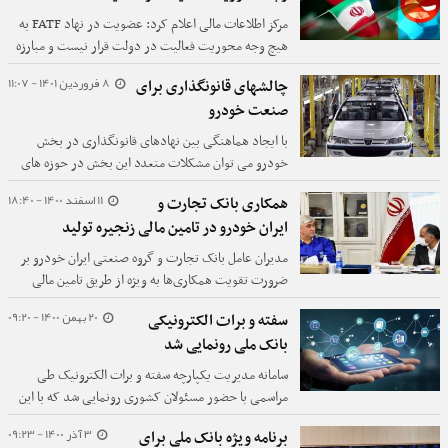
مرکز اطلاعات مالی اعلام کرد: عضویت در نهاد FATF به
هیچ وجه محوریت فعالیت در دولت قرار نیست و مبارزه
با پولشویی و تأمین مالی تروریسم در داخل ایران است.
8 فروردین 1401 - 11:07
چالش­های قانون­گذاری برای
صنعت خودرو
با ایجاد هماهنگی بین نهادهای قانون­گذاری در بخش
خودرو می توان مشکلات متعدد این بخش در حوزه های
تولید، واردات و مصرف را حل و فصل کرد.
11 اسفند 1400 - 18:40
همکاری بانک تجارت و
ایران خودرو در تامین مالی زنجیره تولید
مدیران عامل بانک تجارت و گروه صنعتی ایران خودرو بر
ضرورت تقویت همکاری‌ها به ویژه از طریق تامین مالی
زنجیره تولید با هدف کاهش هزینه‌های ذینفعان مجموعه
20 بهمن 1400 - 09:20
سفته و برات الکترونیکی
ایران خودرو تاکید کردند.
بانک ملی رونمایی شد
سامانه مدیریت یکپارچه سفته و برات الکترونیک طی
مراسمی با حضور مسئولان کشوری رونمایی شد که با این
خدمت جدید، خرید سفته و برات به صورت الکترونیکی،
3 آذر 1400 - 09:23
برنامه ویژه بانک ملی برای
غیرحضوری و ۲۴ ساعته اجرایی می شود.