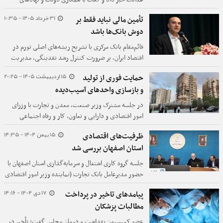
مرتبط، دستورالعمل اجرایی سهام عدالت تا تابستان امسال
31 خرداد 1405 - 10:35
تأمین مالی نباید فقط بر
نهایی و عملیاتی خواهد شد.
دوش بانک‌ها باشد
قائم‌مقام بانک مرکزی با تشریح ریشه‌های اصلی تورم در
اقتصاد ایران، بر ضرورت کنترل رشد نقدینگی، مدیریت
انتظارات تورمی و افزایش ظرفیت تولید تأکید کرد.
15 اردیبهشت 1405 - 20:25
حمایت فوری از تولید
و بازسازی واحدهای آسیب‌دیده
در جلسه مشترک وزیر صنعت، معدن و تجارت با وزرای
امور اقتصادی و دارایی و تعاون، کار و رفاه اجتماعی
آخرین وضعیت تولید کشور، خسارت‌های ناشی از جنگ
15 بهمن 1404 - 14:35
ظرفیت‌های اقتصادی
تحمیلی سوم و موانع پیش‌روی صنعت بررسی شد.
استان اصفهان بررسی شد
جلسه گروه کاری اشتغال و سرمایه‌گذاری استان اصفهان با
حضور مدیرعامل بانک تجارت (نماینده وزیر امور اقتصادی
و دارایی) و جمعی از مدیران اجرایی، بانکی و نمایندگان
17 دی 1404 - 14:16
پیامدهای تاخیر در پرداخت
بنگاه‌های اقتصادی برگزار شد.
مطالبات پزشکان
عضو کمیسیون بهداشت و درمان مجلس گفت: تأخیر در