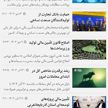
پرداخت مطالبات پزشکان پیامدهای جدی برای سلامت
مردم و آینده حرفه پزشکی دارد.
14 دی 1404 - 18:10
حمایت بانک تجارت از
تولیدکنندگان صنعت نساجی
تفاهم‌نامه سه‌جانبه‌ای با هدف«تأمین مالی » برای حل یکی
از مهم‌ترین چالش‌های صنعت نساجی و پوشاک کشور
جهت خرید مواد اولیه و آغاز فرآیند تولید میان مجموعه
9 دی 1404 - 09:33
اصلاح قانون تأمین مالی تولید
باروک،بانک تجارت و اتحادیه تولید و صادرات نساجی و
و زیرساخت‌ها
پوشاک ایران به امضا رسید.
جلسه علنی امروز مجلس شورای اسلامی به منظور بررسی
اصلاح قوانین تأمین مالی تولید، مدیریت پسماندها و
الحاق ایران به کنوانسیون مکه در دستور کار نمایندگان
30 آذر 1404 - 09:35
رشد پرقدرت شاخص کل در
قرار گرفت.
ابتدای معاملات امروز
بازار سرمایه در آغاز معاملات یکشنبه ۳۰ آذر ۱۴۰۴ با
افزایش قابل توجه شاخص‌های بورس و فرابورس همراه شد؛
به‌طوری که شاخص کل بورس بیش از ۲۴ هزار واحد رشد
28 آبان 1404 - 09:10
تأمین مالی پروژه‌های
کرد.
توسعه‌ای استان آذربایجانغربی