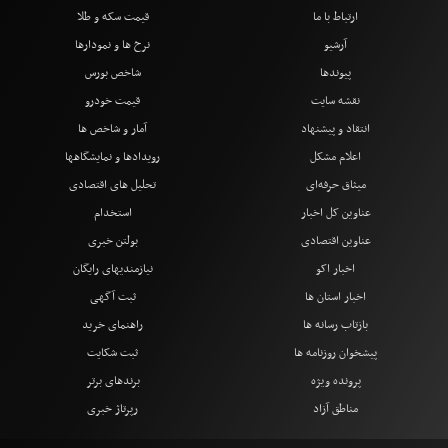
ارتباط با ما
قیمت سکه و طلا
آرشیو
نرخ ها و نمودارها
پیوندها
شاخص بورس
نقشه سایت
قیمت خودرو
انتقاد و پیشنهاد
آمار و شاخص ها
اعلام مشکل
رویدادها و نمایشگاهها
میثاق حرفه‌ای
تحلیل های اقتصادی
عناوین کل اخبار
استخدام
عناوین اقتصادی
بولتن خبری
اخبار اکو
نیازمندیهای رایگان
اخبار استان ها
ثبت آگهی
بازتاب رسانه ها
راهنمای خرید
پیشخوان روزنامه ها
ثبت شکایت
پرونده ویژه
برندهای برتر
مناطق آزاد
رپرتاژ خبری