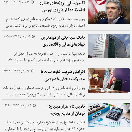
6 خرداد 1400 - 09:41
تامین مالی پروژه‌های هتل و
کنار سایر شرکتهای کوچک و متوسط تامین سرمایه مورد
اقامتگاه‌ها از طریق بورس
نیاز خود را از سرمایه‌های خرد انجام می دهند.
وزیر میراث‌فرهنگی، گردشگری و صنایع‌دستی گفت: هم
اکنون بازار سرمایه زیرساخت‌های لازم را برای تأمین مالی
طرح‌های این صنعت ندارد، اما امید می‌رود با توسعه بازار
19 بهمن 1399 - 16:51
بانک سپه یکی از مهمترین
سرمایه، در سال‌های آینده شاهد ورود فعالان این صنعت به
نهاد‌های مالی و اقتصادی
بازار سرمایه باشیم.
بانک سپه با بیش از ۹۰ سال تجربه به عنوان یکی از
مهمترین نهاد‌های مالی و اقتصادی کشور با حدود ۱۷۰۰
شعبه توانسته با جذب سرمایه‌های سرگردان جامعه و سوق
22 آذر 1399 - 12:38
افزایش ضریب نفوذ بیمه با
دادن آن به سمت فعالیت‌های مولد اقتصادی در جهت
مشارکت بخش خصوصی
تحقق اهداف اقتصادی کلان کشور مشارکتی مؤثر و
مطلوب داشته باشد.
وزیر امور اقتصادی و دارایی هوشمند سازی، تنوع خدمات
و تامین مالی اقتصاد را به عنوان ۳ رویکرد جدید صنعت
بیمه برشمرد.
29 مرداد 1399 - 11:46
تامین ۷۵ هزار میلیارد
تومان از منابع بودجه
تا شش ماهه اول سال به خزانه داری کل کشور محول شده
حدود ۹۴ هزار میلیارد تومان از منابع بودجه را با انتشار و