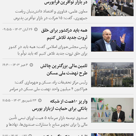
در بازار نوآفرین فرابورس
معاون علمی، فناوری و اقتصاد دانش‌بنیان ریاست
جمهوری، گفت: ۱۵ شرکت در بازار نوآفرین پذیرش
شده‌اند که ۹ شرکت دانش‌بنیان هستند.
26 آبان 1403 - 09:55
همه باید درکشور برای خلق
ثروت جدید تلاش کنیم
رئیس مجلس شورای اسلامی گفت: همه باید در کشور
برای خلق ثروت جدید تلاش کنیم که باید توأم با
ارزش‌آفرینی و بر بستر عدالت باشد.
4 مهر 1403 - 19:40
تامین مالی بزرگترین چالش
طرح نهضت ملی مسکن
رئیس مرکز تحقیقات راه، مسکن و شهرسازی گفت:
هم‌اکنون ۴ میلیون واحد نهضت ملی مسکن در سراسر
کشور درحال ساخت است و بزرگ‌ترین مانع، تامین مالی
24 شهریور 1403 - 11:55
واریز ۱۰همت از شبکه
این طرح به شمار می‌رود.
بانکی برای حمایت ازبازار بورس
صندوق توسعه بازار سرمایه ۵ همت اوراق تبعی تأمین
مالی را برای تجهیز منابع با مشارکت صندوق‌ها، نهادها و
شرکت‌های حاضر در بازار سرمایه منتشر کرد که بالغ بر ۴
31 تیر 1403 - 11:21