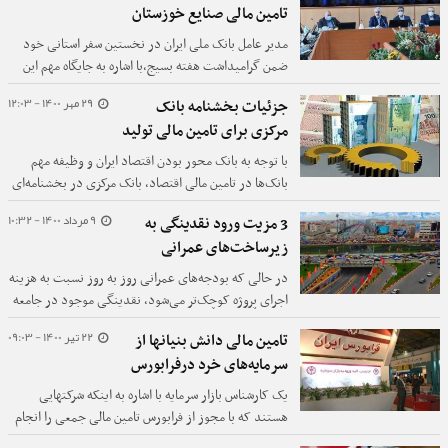
تامین مالی صنایع خوزستان
مدیر عامل بانک ملی ایران در نخستین سفر استانی خود
ضمن گرامیداشت هفته بسیج،با اشاره به جایگاه مهم این
استان به عنوان یکی از قطب های صنایع کشور گفت:بانک
29 مهر 1400 - 12:03
جزئیات بخشنامه بانک
ملی ایران برنامه ویژه ای برای تامین مالی صنایع این استان
مرکزی برای تامین مالی تولید
تدارک دیده است.
با توجه به بانک‌ محور بودن اقتصاد ایران و وظیفه مهم
بانک‌ها در تامین مالی اقتصاد، بانک مرکزی در بخشنامه‌ای
به بانک‌ها جزئیات سقف تسهیلات سرمایه در گردش برای
9 مرداد 1400 - 10:32
3 مزیت ورود نقدینگی به
پرداخت به واحدهای تولیدی را ابلاغ کرد.
زیرساخت‌های عمرانی
در حالی که بودجه‌های عمرانی روز به روز نسبت به هزینه
اجرای پروژه کوچک‌تر می‌شود، نقدینگی موجود در جامعه
مدام در حال رشد است، یکی از روش‌های هدایت این
22 تیر 1400 - 09:03
تامین مالی دانش بنیانها از
نقدینگی استفاده از آن در تامین مالی پروژه‌ها است که
سرمایه‌های خرد درفرابورس
برای مردم منفعت دارد.
یک کارشناس بازار سرمایه با اشاره به اینکه شرکتهایی
هستند که با مجوز از فرابورس تامین مالی جمعی را انجام
می‌دهند، گفت: از این طریق شرکتهای دانش بنیان در