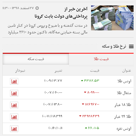
فروش اوراق تامین کند که از این میزان، تاکنون ۷۵ هزار
27 اسفند 1398 - 11:30
آخرین خبر از
میلیارد تومان آن تامین شده است.
پرداختی‌های دولت بابت کرونا
در مدت گذشته و با شیوع ویروس کرونا در کنار تامین
مالی بسته حمایتی سه‌گانه، تاکنون حدود ۳۶۱۰ میلیارد
تومان به وزارت بهداشت بابت تأمین هزینه‌ها پرداخت
شده است.
نرخ طلا و سکه
قیمت طلا
قیمت سکه
عنوان
قیمت
تغییر
نمودار
3.77 (0.09%)
4382.53
اونس طلا
60,000 (0.07%)
80990000
مثقال طلا
13,800 (0.07%)
18696700
طلا ۱۸ عیار
18,399 (0.07%)
24928439
طلا ۲۴ عیار
0.11 (0.16%)
66.0105
اونس نقره