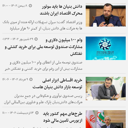
«انتشار اسامی مدیران متخلف با اجرای دستورالعمل بند
8 بهمن 1402 - 16:00
دانش بنیان ها باید موتور
«چ»، کاهش زمان رسیدگی به تخلفات بازار سرمایه در
محرک اقتصاد ایران باشند
هیات داوری و افتتاح شعبه تخصصی شورای حل اختلاف
ویژه بازار سرمایه تفاهم نامه همکاری با پلیس امنیت
وزیر اقتصاد گفت: میزان تسهیلات ارائه شده از سوی بانک
اقتصادی فراجا» اشاره کرد.
ها به شرکت های دانش بنیان، از کمتر ۹۰ هزار میلیارد
تومان به ۱۴۰ هزار میلیارد تومان در سال ۱۴۰۱ افزایش یافت.
29 شهریور 1402 - 01:34
وام ۱۰۰ میلیون دلاری و
مشارکت صندوق توسعه ملی برای خرید کشتی و
نفتکش
صندوق توسعه ملی از اعطای وام ۱۰۰ میلیون دلاری و
مشارکت بیش از این رقم برای خرید کشتی و نفتکش خبر
داد.
9 مرداد 1402 - 16:06
خرید اقساطی ابزار اصلی
توسعه بازار دانش بنیان هاست
رییس صندوق نوآوری و شکوفایی در جمع مدیران
شرکت‌های دانش‌بنیان پارک علم و فناوری بین‌المللی ایران
گفت: شرکت‌های دانش‌بنیان نیازمند منابع ارزی، با
14 اردیبهشت 1402 - 11:00
طرح‌های مهم کشور باید
همکاری صندوق توسعه ملی تامین مالی می‌شوند.
ازبورس تامین مالی شود