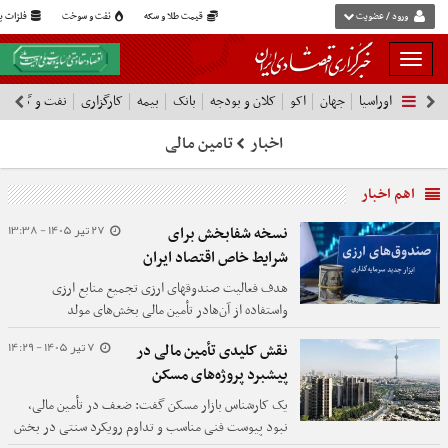
ورود / عضویت
قیمت طلا و سکه
نفت و سوخت
فلزات پا
بار
و
اوراسیا
جهان
اکو
کلان و بودجه
بانک
بیمه
کارگزاری
نفت و گاز
پ
بسته
نمودن
اخبار
تامین مالی
فهرست
اهم اخبار
27 تیر 1405 - 13:38
نسخه شفابخش برای
شرایط خاص اقتصاد ایران
هدف فعالیت صندوقهای ارزی تجمیع منابع ارزی
واستفاده از آن‌هادر تأمین مالی بخش‌های مولد
وصادرات‌محور اقتصاد است.
7 تیر 1405 - 14:29
نقش کلیدی تأمین مالی در
پیشبرد پروژه‌های مسکن
یک کارشناس بازار مسکن گفت: ضعف در تأمین مالی،
نبود پیوست فنی مناسب و تداوم رویکرد سنتی در بخش