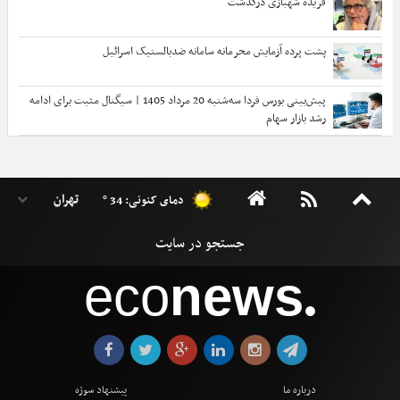
فریده شهبازی درگذشت
پشت پرده آزمایش محرمانه سامانه ضدبالستیک اسرائیل
پیش‌بینی بورس فردا سه‌شنبه 20 مرداد 1405 | سیگنال مثبت برای ادامه
رشد بازار سهام
دمای کنونی: 34 °
eco
news
●
درباره ما
پیشنهاد سوژه