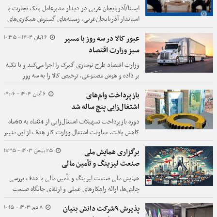
ایسنا/آذربایجان غربی در دیدار مدیرعامل بانک تجارت با
استاندار آذربایجان‌غربی، زمینه‌های گسترش همکاری‌های
بانکی و حمایت از طرح‌های اقتصادی و توسعه‌ای این
6 آبان 1404 - 10:35
عبور کالا در سه روز با مسیر
استان مورد بررسی قرار گرفت.
سبز وزارت اقتصاد
وزارت اقتصاد طرح نوسازی گمرک را اجرا می‌کند و با تکیه
بر داده و هوش مصنوعی، ترخیص کالا را به سه روز
می‌رساند تا تجارت خارجی کشور تسهیل شود.
6 آبان 1404 - 09:06
بازپرداخت وام‌های
اشتغال‌زایی پنچ ساله شد
دوره بازپرداخت تسهیلات اشتغال‌زایی از 84ماه به 60ماه
کاهش یافت. معاونت اشتغال وزارت کار هدف از این تغییر
را تسهیل دسترسی کارآفرینان به منابع مالی و افزایش
25 بهمن 1403 - 11:35
برگزاری همایش ملی
اثربخشی طرح‌های خوداشتغالی اعلام کرد.
صنعت لیزینگ و تأمین مالی
همایش ملی صنعت لیزینگ و تأمین مالی با هدف بررسی
چالش‌ها، ارائه راهکارهای عملی و ارتقای جایگاه صنعت
لیزینگ در اقتصاد کشور روز یکشنبه ۲۸ بهمن‌ماه، در مرکز
8 دی 1403 - 10:15
پذیرش ۹شرکت دانش بنیان
همایش‌های بانک مرکزی برگزار می‌شود.